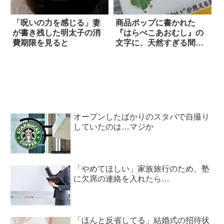
「呪いの力を感じる」妻
商品ポップに書かれた
が書き残した明太子の消
『はらぺこあおむし』の
費期限を見ると
文字に、天然すぎる間違
いを発見！
オープンしたばかりのスタバで自撮り
していたのは…マジか
「やめてほしい」家族旅行のため、塾
に欠席の連絡を入れたら…
「ほんと反省してる」結婚式の招待状