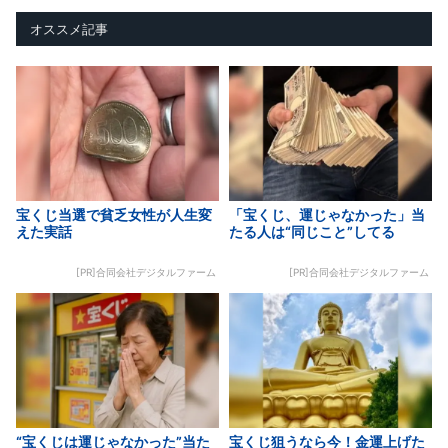
オススメ記事
宝くじ当選で貧乏女性が人生変
「宝くじ、運じゃなかった」当
えた実話
たる人は“同じこと”してる
[PR]合同会社デジタルファーム
[PR]合同会社デジタルファーム
“宝くじは運じゃなかった”当た
宝くじ狙うなら今！金運上げた