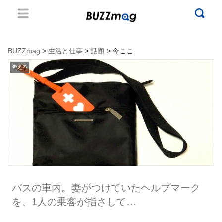
BUZZmag
>
生活と仕事
>
話題
> 今ここ
考える
バスの車内。妻がつけていたヘルプマーク
を、1人の乗客が指さして…