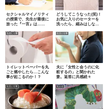
セクシャルマイノリティ
どうしてこうなった(笑)！
の授業で、先生が最後に
お気に入りのセーターを
放った『一言』は…
洗ったら、縮みはしなか
え！？
ったけど…
生活と仕事
生活と仕事
トイレットペーパーを丸
夫に「女性と会うのに化
ごと燃やしたら…こんな
粧するの」と聞かれた
事が起こるのか！？
妻。返答に共感続々
生活と仕事
笑える