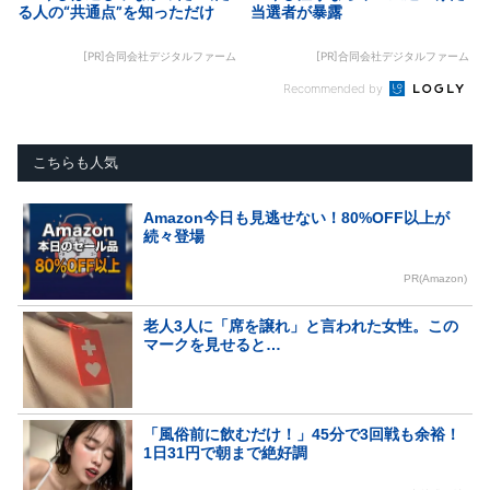
る人の“共通点”を知っただけ
当選者が暴露
[PR]合同会社デジタルファーム
[PR]合同会社デジタルファーム
Recommended by
こちらも人気
Amazon今日も見逃せない！80%OFF以上が
続々登場
PR(Amazon)
老人3人に「席を譲れ」と言われた女性。この
マークを見せると…
「風俗前に飲むだけ！」45分で3回戦も余裕！
1日31円で朝まで絶好調