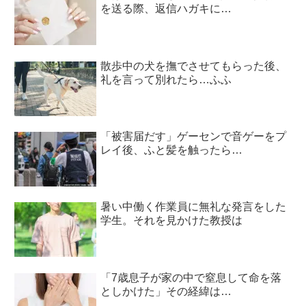
を送る際、返信ハガキに…
散歩中の犬を撫でさせてもらった後、
礼を言って別れたら…ふふ
「被害届だす」ゲーセンで音ゲーをプ
レイ後、ふと髪を触ったら…
暑い中働く作業員に無礼な発言をした
学生。それを見かけた教授は
「7歳息子が家の中で窒息して命を落
としかけた」その経緯は…