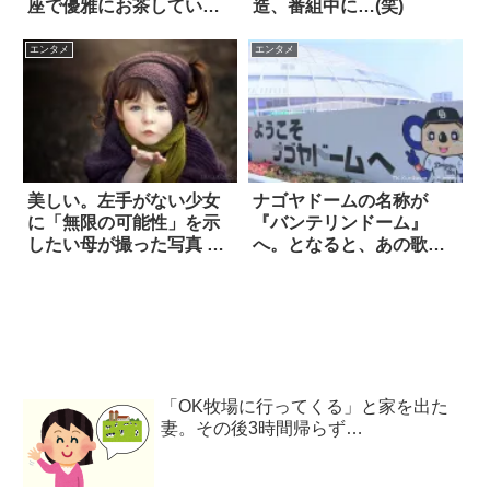
座で優雅にお茶してい
造、番組中に…(笑)
た！？
エンタメ
エンタメ
美しい。左手がない少女
ナゴヤドームの名称が
に「無限の可能性」を示
『バンテリンドーム』
したい母が撮った写真 10
へ。となると、あの歌
枚
は…！？
「OK牧場に行ってくる」と家を出た
妻。その後3時間帰らず…