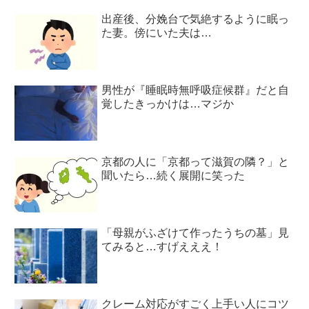
出産後、分娩台で気絶するように眠っ
た妻。傍にいた夫は…
男性が『睡眠時無呼吸症候群』だと自
覚したきっかけは…マジか
京都の人に「京都って滋賀の隣？」と
聞いたら…続く展開に笑った
「母親がふざけて作ったうちの墓」見
てみると…すげえええ！
クレーム対応がすごく上手い人にコツ