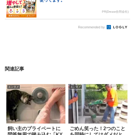
使ってます。
PR(Dreaw合同会社)
Recommended by
関連記事
エンタメ
エンタメ
飼い主のプライベートに
ごめん笑った！2つのこと
問答無用で踏み込む「KY
を同時にしてはダメだと