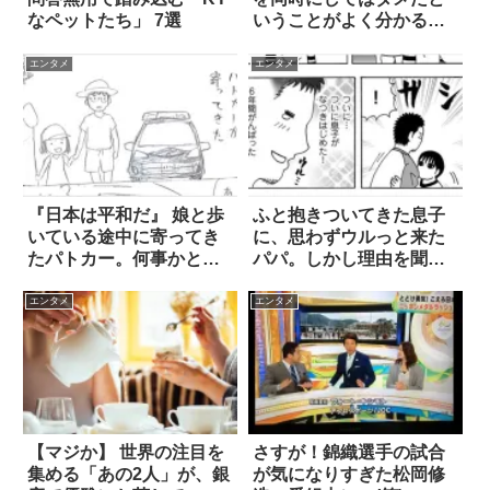
なペットたち」 7選
いうことがよく分かる動
画(笑)
エンタメ
エンタメ
『日本は平和だ』 娘と歩
ふと抱きついてきた息子
いている途中に寄ってき
に、思わずウルっと来た
たパトカー。何事かと思
パパ。しかし理由を聞い
ったら？
たら？ 3枚
エンタメ
エンタメ
【マジか】 世界の注目を
さすが！錦織選手の試合
集める「あの2人」が、銀
が気になりすぎた松岡修