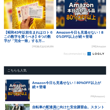
【昭和43年以前生まれはロト６
Amazon今日も見逃せない！8
この数字を買うべき】6つの数
0%OFF以上が続々登場
字が「完全一致」する方...
[PR]株式会社MURA
[PR]Amazon
Recommended by
こちらも人気
Amazon今日も見逃せない！80%OFF以上が
続々登場
PR(Amazon)
自転車の配達員に向けた安全講習会。スタント