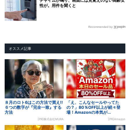
チャイムが鳴り、画面には見覚えのない高齢女
性が。用件を聞くと
Recommended by
オススメ記事
８月のロト6はこの方法で買え!!
「え、こんなセールやってた
６つの数字が『完全一致』する
の？」80％OFF以上が続々登
方法
場！Amazonの本気が...
[PR]株式会社MURA
[PR]Amazon