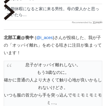
長期休暇になると家に来る男性。母の愛人かと思っ
ていたら…
Recommended by
北部工廠@喪中
(
@i_aces
)さんが投稿した、我が子
の「オッパイ離れ」をめぐる呟きに注目が集まって
います！
息子がオッパイ離れしない。
もう3歳なのに。
確かに普通の人より大きくて触り心地が良いかもし
れないけどさ。
いつも服の首元から手を突っ込んでモミモミモミモ
ミ…。