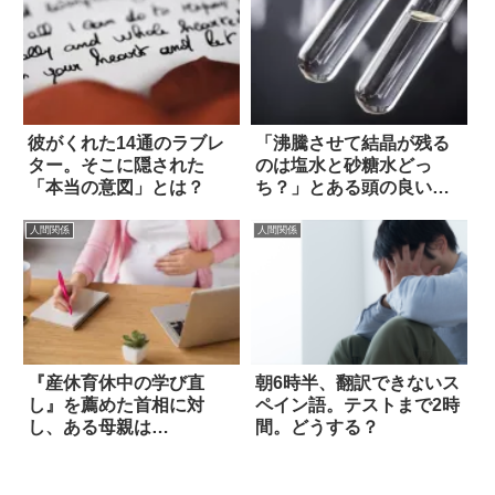
彼がくれた14通のラブレ
「沸騰させて結晶が残る
ター。そこに隠された
のは塩水と砂糖水どっ
「本当の意図」とは？
ち？」とある頭の良い小
学生はこう答えた
人間関係
人間関係
『産休育休中の学び直
朝6時半、翻訳できないス
し』を薦めた首相に対
ペイン語。テストまで2時
し、ある母親は…
間。どうする？