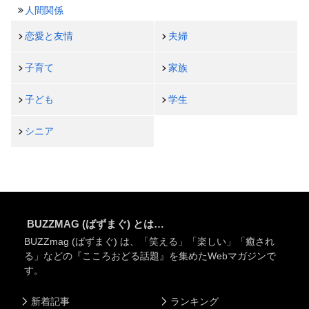
人間関係
恋愛と友情
夫婦
子育て
家族
子ども
学生
シニア
BUZZMAG (ばずまぐ) とは…
BUZZmag (ばずまぐ) は、「笑える」「楽しい」「癒され
る」などの『こころおどる話題』を集めたWebマガジンで
す。
新着記事
ランキング