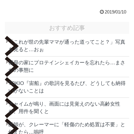
2019/01/10
おすすめ記事
「これが世の先輩ママが通った道ってこと？」写真
を見ると…おぉ
祖母の家にプロテインシェイカーを忘れたら…まさ
かの事態に
TOKIO『宙船』の歌詞を見るたび、どうしても納得
いかないことは
チャイムが鳴り、画面には見覚えのない高齢女性
が。用件を聞くと
医師が、クレーマーに「軽傷のため処置は不要」と
伝えたら…嗚呼