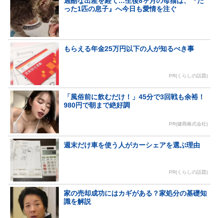
過酷な出産を経て…生後8ヶ月の母猫は、『た
った1匹の息子』へ今日も愛情を注ぐ
もらえる年金25万円以下の人が知るべき事
PR(くらしの話題)
「風俗前に飲むだけ！」45分で3回戦も余裕！
980円で朝まで絶好調
PR(健商株式会社)
週末だけ車を使う人がカーシェアを選ぶ理由
PR(くらしの話題)
家の売却成功にはカギがある？家処分の基礎知
識を解説