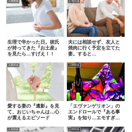
人間関係
人間関係
生理で辛かった日。彼氏
夫には相談せず、友人と
が持ってきた『お土産』
焼肉に行く予定を立てた
を見たら…すげえ！！
妻。すると…
人間関係
人間関係
愛する妻の『遺影』を見
「エヴァンゲリオン」の
て、おじいちゃんは…心
エンドロールで『ある事
が震えるエピソード
実』を知り…エモすぎる
話
人間関係
人間関係