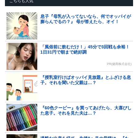
こちらも人気
息子『母乳が入ってないなら、何でオッパイが
膨らんでるの？』 母が答えたら、オイ！
「風俗前に飲むだけ！」45分で3回戦も余裕！
1日31円で朝まで絶好調
PR(健商株式会社)
『授乳室行けばオッパイ見放題』とふざける息
子。それを聞いた父親は…？
『60色クーピー』を買ってあげたら、大喜びし
た息子。それを見た夫は…？