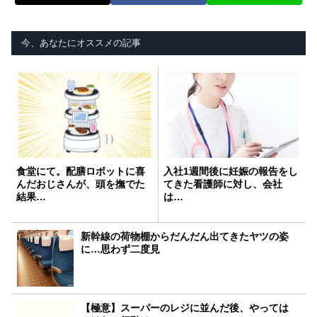
今、あなたにオススメの記事
食堂にて。配膳ロボットに喜
入社1週間後に妊娠の報告をし
んだおじさんが、頭を撫でた
てきた看護師に対し、会社
結果…
は…
新幹線の荷物棚からだんだん出てきたヤツの姿
に…思わず二度見
【極意】スーパーのレジに並んだ後、やっては