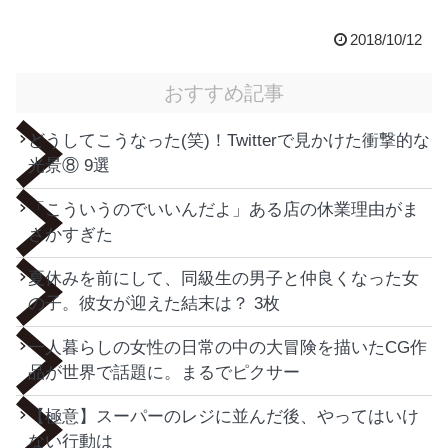
2018/10/12
おすすめ記事
どうしてこうなった(笑)！Twitterで見かけた衝撃的な
光景⑧ 9選
「こういうのでいいんだよ」ある店の休業理由がま
さかすぎた
夏休みを前にして、同級生の男子と仲良くなった女
の子。彼女が迎えた結末は？ 3枚
一人暮らしの女性の日常の中の大冒険を描いたCG作
品が世界で話題に。まるでピクサー
【極意】スーパーのレジに並んだ後、やってはいけ
ない行動は