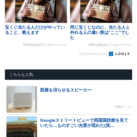
宝くじ当たる人だけがやってい
同じ宝くじなのに、当たる人と
ること、教えます
外れる人の違い実は“ここ”でし
た
[PR]合同会社デジタルファーム
[PR]合同会社デジタルファーム
Recommended by
こちらも人気
部屋を沼らせるスピーカー
PR(デノン)
Googleストリートビューで両国国技館を見て
いたら…ものすごい光景が現れた(笑...