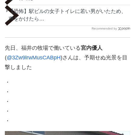
【恐怖】駅ビルの女子トイレに若い男がいたため、
声をかけたら…
Recommended by
先日、福井の牧場で働いている
宮内優人
(
@3Zw9lrwMusCABpH
)さんは、予期せぬ光景を目
撃しました
・
・
・
・
・