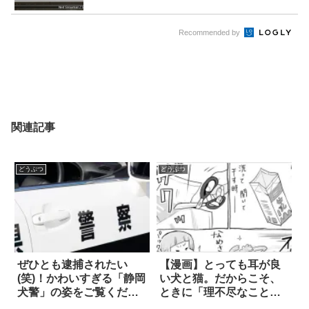
Recommended by
関連記事
どうぶつ
どうぶつ
ぜひとも逮捕されたい
【漫画】とっても耳が良
(笑)！かわいすぎる「静岡
い犬と猫。だからこそ、
犬警」の姿をご覧くださ
ときに「理不尽なこと」
い
もおきる？ 2枚