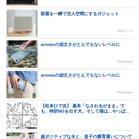
部屋を一瞬で没入空間にするガジェット
PR(デノン)
arrowsの頑丈さがとんでもないレベルに
PR(arrows)
arrowsの頑丈さがとんでもないレベルに
PR(arrows)
【松本ひで吉】 基本「なされるがまま」で
も、時折NGを出す犬。そして猫は…やっぱ...
超ポジティブな夫と、息子の療育通いについて