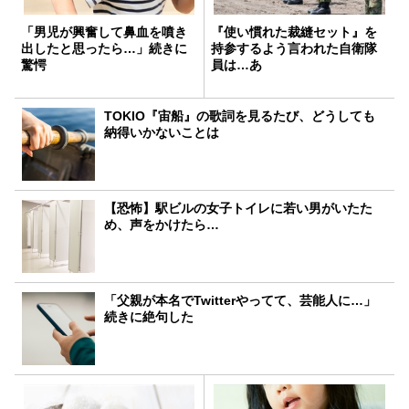
「男児が興奮して鼻血を噴き
『使い慣れた裁縫セット』を
出したと思ったら…」続きに
持参するよう言われた自衛隊
驚愕
員は…あ
TOKIO『宙船』の歌詞を見るたび、どうしても
納得いかないことは
【恐怖】駅ビルの女子トイレに若い男がいたた
め、声をかけたら…
「父親が本名でTwitterやってて、芸能人に…」
続きに絶句した