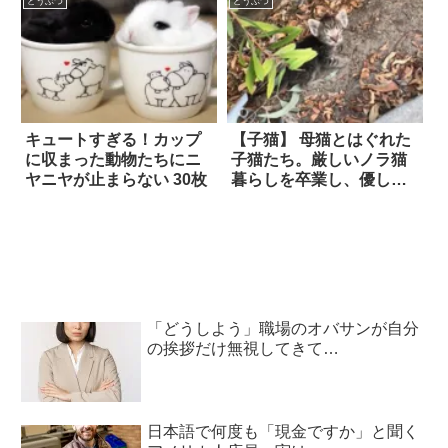
配してたら…！？
どうぶつ
どうぶつ
キュートすぎる！カップ
【子猫】 母猫とはぐれた
に収まった動物たちにニ
子猫たち。厳しいノラ猫
ヤニヤが止まらない 30枚
暮らしを卒業し、優しい
先輩猫から愛情を注がれ
ると…見違えるように成
長！
「どうしよう」職場のオバサンが自分
の挨拶だけ無視してきて…
日本語で何度も「現金ですか」と聞く