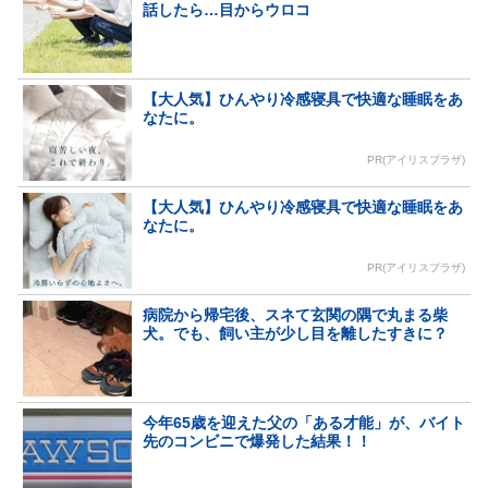
話したら…目からウロコ
【大人気】ひんやり冷感寝具で快適な睡眠をあ
なたに。
PR(アイリスプラザ)
【大人気】ひんやり冷感寝具で快適な睡眠をあ
なたに。
PR(アイリスプラザ)
病院から帰宅後、スネて玄関の隅で丸まる柴
犬。でも、飼い主が少し目を離したすきに？
今年65歳を迎えた父の「ある才能」が、バイト
先のコンビニで爆発した結果！！