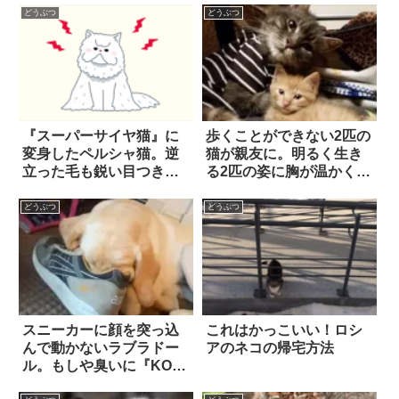
どうぶつ
どうぶつ
『スーパーサイヤ猫』に
歩くことができない2匹の
変身したペルシャ猫。逆
猫が親友に。明るく生き
立った毛も鋭い目つき
る2匹の姿に胸が温かくな
も…つよそうで可愛
る 7枚
い！？
どうぶつ
どうぶつ
スニーカーに顔を突っ込
これはかっこいい！ロシ
んで動かないラブラドー
アのネコの帰宅方法
ル。もしや臭いに『KO』
されてしまったのかと心