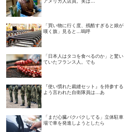
アメリカ人店員。実は…
「買い物に行く度、残酷すぎると娘が
嘆く旗」見ると…嗚呼
「日本人はタコを食べるのか」と驚い
ていたフランス人。でも
『使い慣れた裁縫セット』を持参する
よう言われた自衛隊員は…あ
「まだ心臓バクバクしてる」立体駐車
場で車を発進しようとしたら