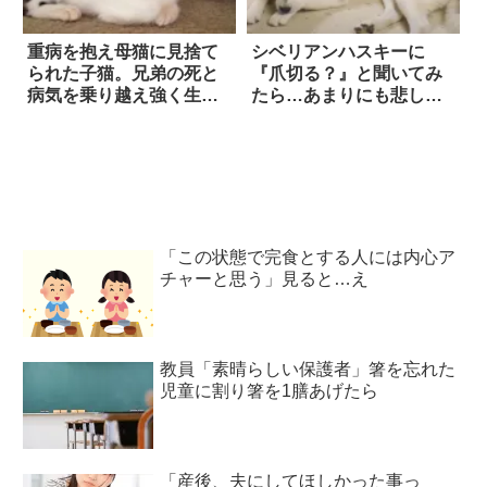
重病を抱え母猫に見捨て
シベリアンハスキーに
られた子猫。兄弟の死と
『爪切る？』と聞いてみ
病気を乗り越え強く生き
たら…あまりにも悲しげ
る 6枚
な返事に、思わず笑っ
た！！
「この状態で完食とする人には内心ア
チャーと思う」見ると…え
教員「素晴らしい保護者」箸を忘れた
児童に割り箸を1膳あげたら
「産後、夫にしてほしかった事っ