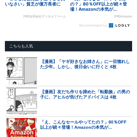
いなさい」貧乏が億万長者に
の？」80％OFF以上が続々登
場！Amazonの本気が...
[PR]合同会社デジタルファーム
[PR]Amazon
Recommended by
こちらも人気
【漫画】「ヤギ好きなお姉さん」に一目惚れし
た少年。しかし、後日会いに行くと 4枚
【漫画】友だち作りを諦めた「転勤族」の男の
子に、アヒルが告げたアドバイスは 4枚
「え、こんなセールやってたの？」80％OFF
以上が続々登場！Amazonの本気が...