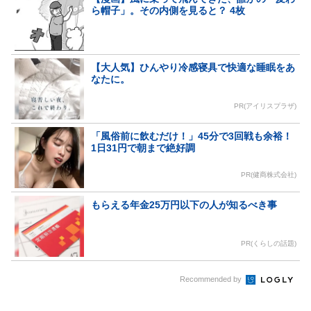
ら帽子」。その内側を見ると？ 4枚
【大人気】ひんやり冷感寝具で快適な睡眠をあ
なたに。
PR(アイリスプラザ)
「風俗前に飲むだけ！」45分で3回戦も余裕！
1日31円で朝まで絶好調
PR(健商株式会社)
もらえる年金25万円以下の人が知るべき事
PR(くらしの話題)
Recommended by