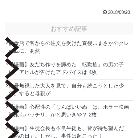
2018/09/20
おすすめ記事
飲食店で客からの注文を受けた直後…まさかのクレ
ームに、あ然
【漫画】友だち作りを諦めた「転勤族」の男の子
に、アヒルが告げたアドバイスは 4枚
信号無視した大人を見て、自分も続こうとした少
年。すると母親が
【漫画】心配性の「しんぱいいぬ」は、ホラー映画
対策もバッチリ。かと思いきや？ 2枚
【漫画】生徒会長も不良生徒も、皆が待ち望んだ
「あの日」。しかし、事件は起こった！