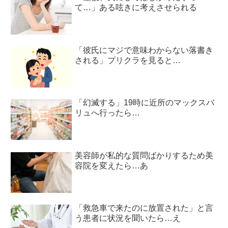
て…」ある呟きに考えさせられる
「彼氏にマジで意味わからない落書き
される」プリクラを見ると…
「幻滅する」19時に近所のマックスバ
リュへ行ったら…
美容師が私的な質問ばかりするため美
容院を変えたら…あ
「救急車で来たのに放置された」と言
う患者に状況を聞いたら…え