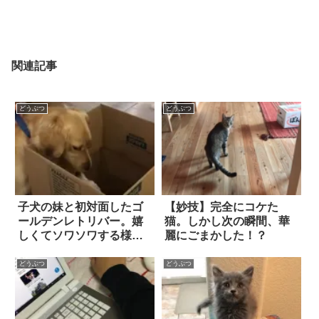
関連記事
どうぶつ
どうぶつ
子犬の妹と初対面したゴ
【妙技】完全にコケた
ールデンレトリバー。嬉
猫。しかし次の瞬間、華
しくてソワソワする様子
麗にごまかした！？
が…微笑ましすぎる！！
どうぶつ
どうぶつ