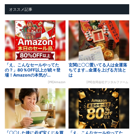
オススメ記事
「え、こんなセールやってた
玄関に〇〇置いてる人は金運落
の？」80％OFF以上が続々登
ちてます…金運を上げる方法と
場！Amazonの本気が...
は
[PR]Amazon
[PR]合同会社デジタルファーム
「〇〇した後に必ず宝くじを買
「え、こんなセールやってた