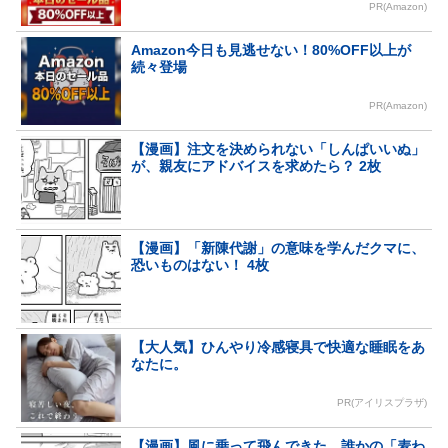
PR(Amazon)
Amazon今日も見逃せない！80%OFF以上が
続々登場
PR(Amazon)
【漫画】注文を決められない「しんぱいいぬ」
が、親友にアドバイスを求めたら？ 2枚
【漫画】「新陳代謝」の意味を学んだクマに、
恐いものはない！ 4枚
【大人気】ひんやり冷感寝具で快適な睡眠をあ
なたに。
PR(アイリスプラザ)
【漫画】風に乗って飛んできた、誰かの「麦わ