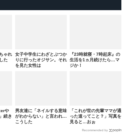
ちゃれ
女子中学生にわざとぶつか
『23時就寝・7時起床』の
した
りに行ったオジサン。それ
生活を1ヵ月続けたら…マ
を見た女性は
ジか！
erや
男友達に「ネイルする意味
「これが世の先輩ママが通
」続き
がわからない」と言われ…
った道ってこと？」写真を
こうした
見ると…おぉ
Recommended by