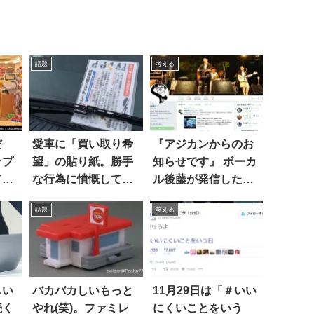
話題
考える
だ
愛車に「買い取り希
『アジカンからのお
ップ
望」の貼り紙。勝手
知らせです』 ボーカ
て思
な行為に憤慨してた
ル後藤が発信した
ら、恐ろしい事実が
「願い」にやまない
話題
笑える
発覚した
賛同の声
しい
バカバカしいもっと
11月29日は「＃いい
続く
やれ(笑)。ファミレ
にくいことをいう