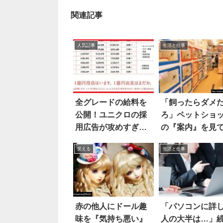
関連記事
人気記事
生活と仕事
全グレードの給料を
「飼ったらダメ
公開！ユニクロの採
ろ」ペットショ
用広告が攻めすぎて
の『案内』を見
いる件
ったのは
笑える
生活と仕事
赤の他人にドール趣
「パソコンに詳
味を『気持ち悪い』
人の大半は…」