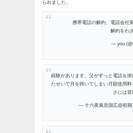
られました。
携帯電話の解約、電話会社
解約をわ
— you (@
経験があります。父がずっと電話を掛
たせいで月を跨いでしまい月額使用料
さには背
— 十六夜風音国広@初期刀愛 (