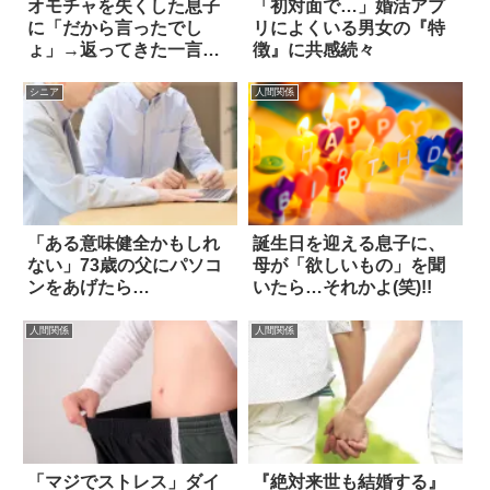
オモチャを失くした息子
「初対面で…」婚活アプ
に「だから言ったでし
リによくいる男女の『特
ょ」→返ってきた一言に
徴』に共感続々
ハッとさせられた
シニア
人間関係
「ある意味健全かもしれ
誕生日を迎える息子に、
ない」73歳の父にパソコ
母が「欲しいもの」を聞
ンをあげたら…
いたら…それかよ(笑)!!
人間関係
人間関係
「マジでストレス」ダイ
『絶対来世も結婚する』