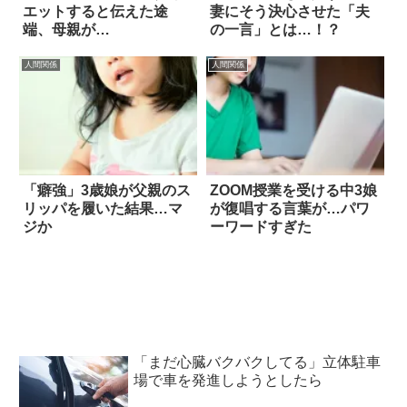
エットすると伝えた途
妻にそう決心させた「夫
端、母親が…
の一言」とは…！？
人間関係
人間関係
「癖強」3歳娘が父親のス
ZOOM授業を受ける中3娘
リッパを履いた結果…マ
が復唱する言葉が…パワ
ジか
ーワードすぎた
「まだ心臓バクバクしてる」立体駐車
場で車を発進しようとしたら