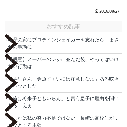
2018/08/27
おすすめ記事
祖母の家にプロテインシェイカーを忘れたら…まさ
かの事態に
【極意】スーパーのレジに並んだ後、やってはいけ
ない行動は
「学生さん、金魚すくいには注意しなよ」ある呟き
にハッとした
「俺は将来子どもいらん」と言う息子に理由を聞い
たら…えぇ
「これは私の努力不足ではない」長崎の高校生が…
ハッとする主張