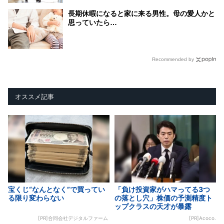
長期休暇になると家に来る男性。母の愛人かと
思っていたら…
Recommended by
オススメ記事
宝くじ“なんとなく”で買ってい
「負け投資家がハマってる3つ
る限り変わらない
の落とし穴」株価の予測精度ト
ップクラスの天才が暴露
[PR]合同会社デジタルファーム
[PR]Acoco.