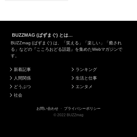
BUZZMAG (ばずまぐ) とは…
BUZZmag (ばずまぐ) は、「笑える」「楽しい」「癒され
る」などの『こころおどる話題』を集めたWebマガジンで
す。
新着記事
ランキング
人間関係
生活と仕事
どうぶつ
エンタメ
社会
お問い合わせ
・
プライバシーポリシー
©
2022
BUZZmag