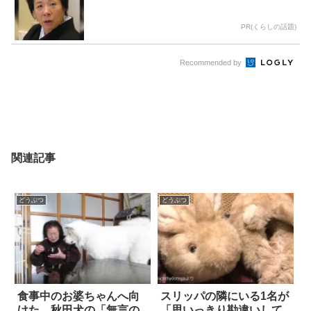
PR(くらしの話題)
Recommended by
関連記事
どうぶつ
どうぶつ
食事中のお婆ちゃんへ向
スリッパの隣にいる1名が
けた、秋田犬の「無言の
「思いっきり勘違いして