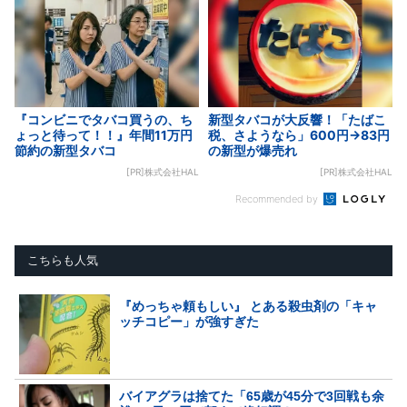
『コンビニでタバコ買うの、ち
新型タバコが大反響！「たばこ
ょっと待って！！』年間11万円
税、さようなら」600円→83円
節約の新型タバコ
の新型が爆売れ
[PR]株式会社HAL
[PR]株式会社HAL
Recommended by
こちらも人気
『めっちゃ頼もしい』 とある殺虫剤の「キャ
ッチコピー」が強すぎた
バイアグラは捨てた「65歳が45分で3回戦も余