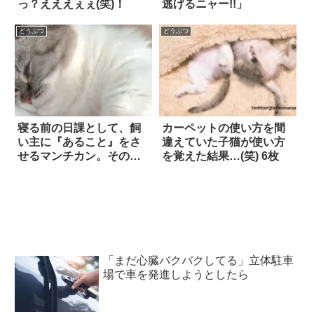
っ？えええぇぇ(笑)！
逃げるニャー!!」
どうぶつ
どうぶつ
寝る前の日課として、飼
カーペットの使い方を間
い主に『あること』をさ
違えていた子猫が使い方
せるマンチカン。その様
を覚えた結果…(笑) 6枚
子に…思わず胸キュン！
「まだ心臓バクバクしてる」立体駐車
場で車を発進しようとしたら