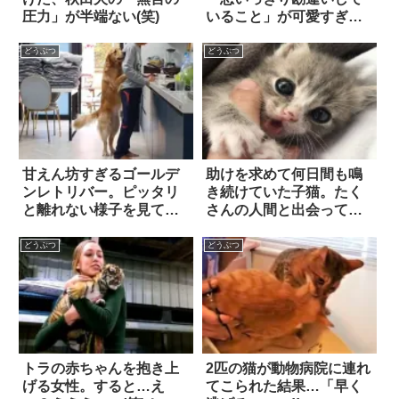
圧力」が半端ない(笑)
いること」が可愛すぎる
(笑)
どうぶつ
どうぶつ
甘えん坊すぎるゴールデ
助けを求めて何日間も鳴
ンレトリバー。ピッタリ
き続けていた子猫。たく
と離れない様子を見て、
さんの人間と出会って愛
飼い主が観念した結
情を知る
果…？
どうぶつ
どうぶつ
トラの赤ちゃんを抱き上
2匹の猫が動物病院に連れ
げる女性。すると…え
てこられた結果…「早く