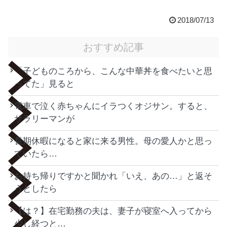
2018/07/13
おすすめ記事
「子どものころから、こんな中華丼を食べたいと思
ってた」見ると
電車で泣く赤ちゃんにイラつくオジサン。すると、
サラリーマンが
長期休暇になると家に来る男性。母の愛人かと思っ
ていたら…
お持ち帰りですかと聞かれ「いえ、あの…」と返そ
うとしたら
【は？】在宅勤務の夫は、妻子が寝室へ入ってから
少し経つと…