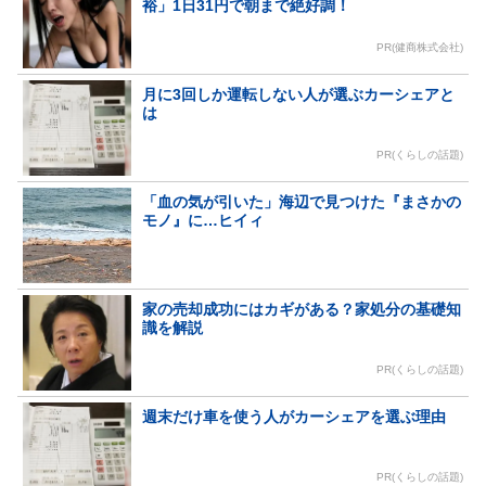
裕」1日31円で朝まで絶好調！
PR(健商株式会社)
月に3回しか運転しない人が選ぶカーシェアと
は
PR(くらしの話題)
「血の気が引いた」海辺で見つけた『まさかの
モノ』に…ヒイィ
家の売却成功にはカギがある？家処分の基礎知
識を解説
PR(くらしの話題)
週末だけ車を使う人がカーシェアを選ぶ理由
PR(くらしの話題)