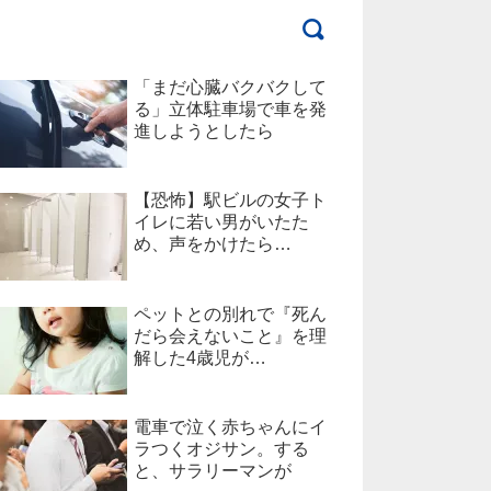
「まだ心臓バクバクして
る」立体駐車場で車を発
進しようとしたら
【恐怖】駅ビルの女子ト
イレに若い男がいたた
め、声をかけたら…
ペットとの別れで『死ん
だら会えないこと』を理
解した4歳児が…
電車で泣く赤ちゃんにイ
ラつくオジサン。する
と、サラリーマンが