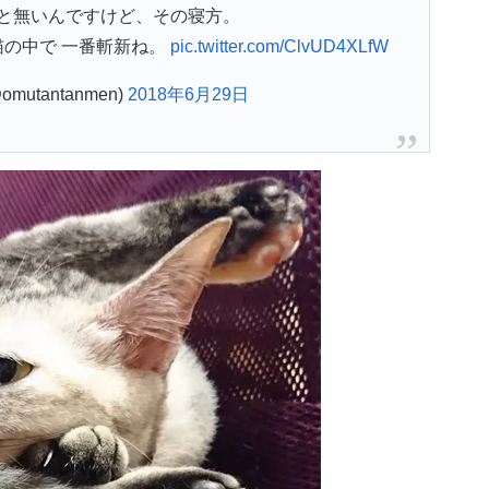
と無いんですけど、その寝方。
の中で 一番斬新ね。
pic.twitter.com/ClvUD4XLfW
utantanmen)
2018年6月29日