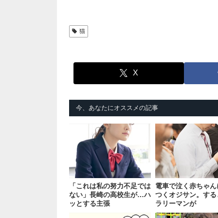
猫
X
今、あなたにオススメの記事
「これは私の努力不足では
電車で泣く赤ちゃん
ない」長崎の高校生が…ハ
つくオジサン。する
ッとする主張
ラリーマンが