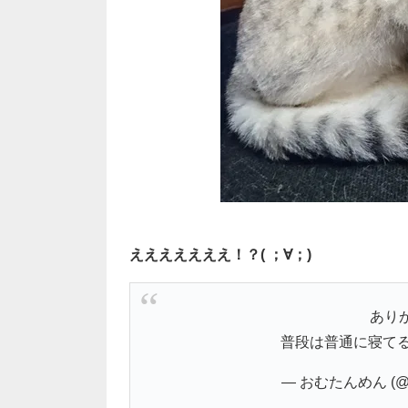
えええええええ！？( ；∀；)
あり
普段は普通に寝てる
— おむたんめん (@om