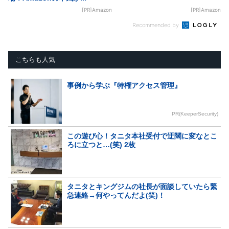
[PR]Amazon
[PR]Amazon
Recommended by
こちらも人気
事例から学ぶ『特権アクセス管理』
PR(KeeperSecurity)
この遊び心！タニタ本社受付で迂闊に変なとこ
ろに立つと…(笑) 2枚
タニタとキングジムの社長が面談していたら緊
急連絡→何やってんだよ(笑)！