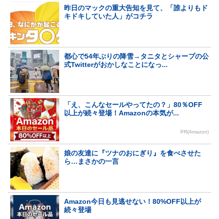
昨日のマックの重大告知を見て、「誰よりもド
キドキしていた人」がコチラ
都心で54年ぶりの降雪→タニタとシャープの公
式Twitterがおかしなことになっ...
「え、こんなセールやってたの？」80％OFF
以上が続々登場！Amazonの本気が...
PR(Amazon)
娘の友達に『ツナのおにぎり』を食べさせた
ら…まさかの一言
Amazon今日も見逃せない！80%OFF以上が
続々登場