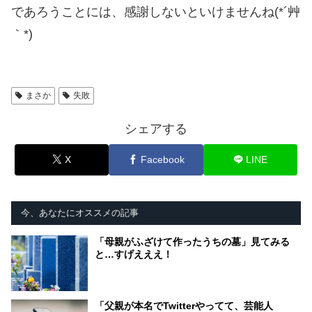
であろうことには、感謝しないといけませんね(*´艸
｀*)
まさか
失敗
シェアする
X
Facebook
LINE
今、あなたにオススメの記事
「母親がふざけて作ったうちの墓」見てみる
と…すげえええ！
「父親が本名でTwitterやってて、芸能人