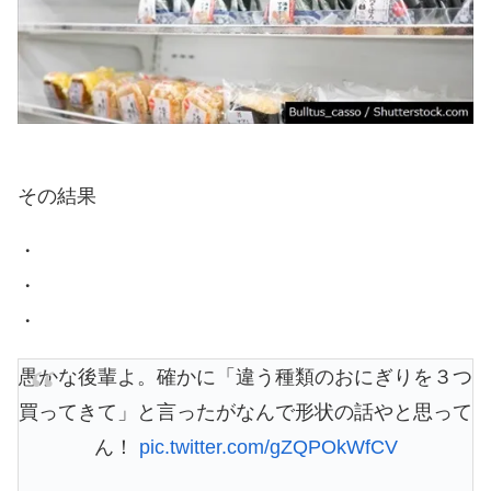
その結果
・
・
・
愚かな後輩よ。確かに「違う種類のおにぎりを３つ
買ってきて」と言ったがなんで形状の話やと思って
ん！
pic.twitter.com/gZQPOkWfCV