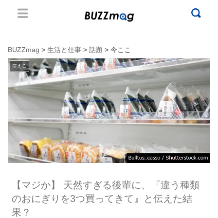
BUZZmag
>
生活と仕事
>
話題
> 今ここ
笑える
【マジか】 天然すぎる後輩に、『違う種類
のおにぎりを3つ買ってきて』と伝えた結
果？