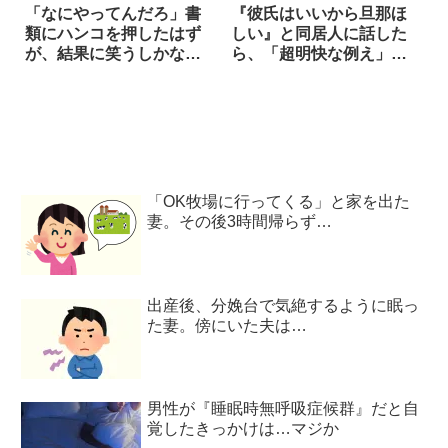
「なにやってんだろ」書
『彼氏はいいから旦那ほ
類にハンコを押したはず
しい』と同居人に話した
が、結果に笑うしかな
ら、「超明快な例え」で
い！
諭された話
「OK牧場に行ってくる」と家を出た
妻。その後3時間帰らず…
出産後、分娩台で気絶するように眠っ
た妻。傍にいた夫は…
男性が『睡眠時無呼吸症候群』だと自
覚したきっかけは…マジか