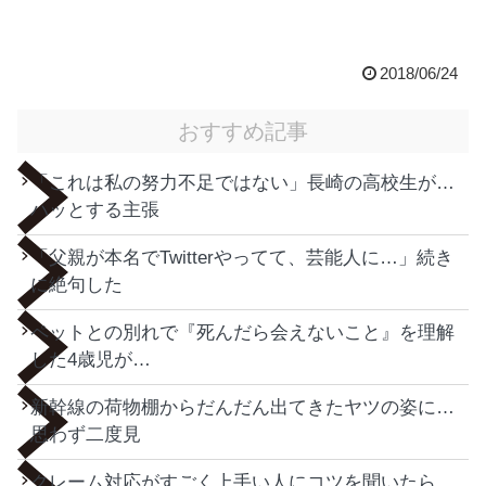
2018/06/24
おすすめ記事
「これは私の努力不足ではない」長崎の高校生が…
ハッとする主張
「父親が本名でTwitterやってて、芸能人に…」続き
に絶句した
ペットとの別れで『死んだら会えないこと』を理解
した4歳児が…
新幹線の荷物棚からだんだん出てきたヤツの姿に…
思わず二度見
クレーム対応がすごく上手い人にコツを聞いたら…