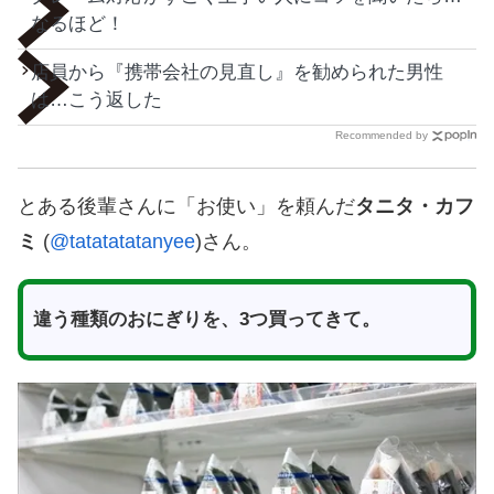
なるほど！
店員から『携帯会社の見直し』を勧められた男性
は…こう返した
Recommended by
とある後輩さんに「お使い」を頼んだ
タニタ・カフ
ミ
(
@tatatatatanyee
)さん。
違う種類のおにぎりを、3つ買ってきて。