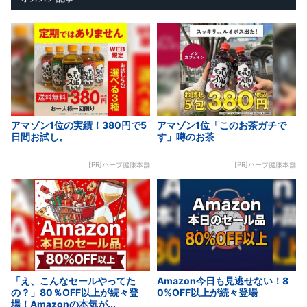
アマゾン1位の実績！380円で5
アマゾン1位「このお茶ガチで
日間お試し。
す」噂のお茶
[PR]ハーブ健康本舗
[PR]ハーブ健康本舗
「え、こんなセールやってた
Amazon今日も見逃せない！8
の？」80％OFF以上が続々登
0%OFF以上が続々登場
場！Amazonの本気が...