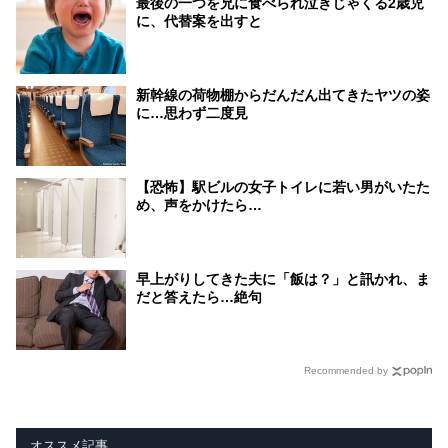
最後の一つを兄に食べられ泣きじゃくる2歳児
に、代替案を出すと
新幹線の荷物棚からだんだん出てきたヤツの姿
に…思わず二度見
【恐怖】駅ビルの女子トイレに若い男がいたた
め、声をかけたら…
早上がりしてきた夫に「飯は？」と訊かれ、ま
だと答えたら…絶句
Recommended by
オススメ記事