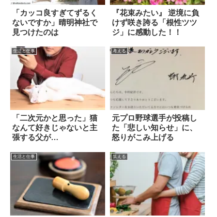
「カッコ良すぎてずるく
『花束みたい』 逆境に負
ないですか」晴明神社で
けず咲き誇る「根性ツツ
見つけたのは
ジ」に感動した！！
生活と仕事
考える
「二次元かと思った」猫
元プロ野球選手が投稿し
なんて好きじゃないと主
た「悲しい知らせ」に、
張する父が…
怒りがこみ上げる
生活と仕事
笑える