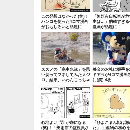
この発想はなかった(笑)！
「無灯火自転車が危
ハンコを使った4コマ漫画
由は…」的確すぎる
がおもしろいと話題に
漫画が話題に！
スズメの「寒中水泳」を思
募金のお礼に握手を
い切ってマネしてみたメジ
ドアラが4コマ漫画
ロ。結果、いわんこっちゃ
に(笑) 4枚
ない！！
心地よい”間”が癖になる
「ひよこまん獣は激
(笑)！「美術館の監視員さ
た」 土産物の核心