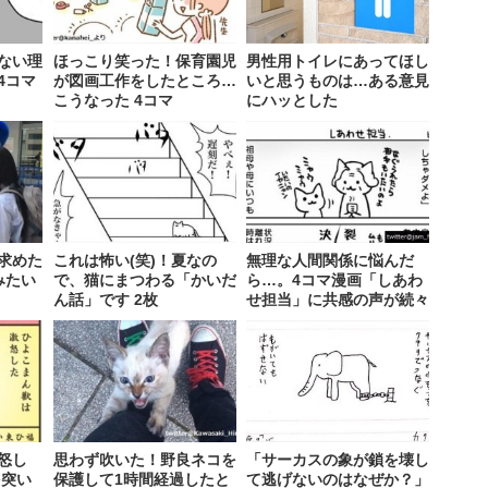
ない理
ほっこり笑った！保育園児
男性用トイレにあってほし
4コマ
が図画工作をしたところ…
いと思うものは…ある意見
こうなった 4コマ
にハッとした
求めた
これは怖い(笑)！夏なの
無理な人間関係に悩んだ
みたい
で、猫にまつわる「かいだ
ら…。4コマ漫画「しあわ
ん話」です 2枚
せ担当」に共感の声が続々
怒し
思わず吹いた！野良ネコを
「サーカスの象が鎖を壊し
を突い
保護して1時間経過したと
て逃げないのはなぜか？」