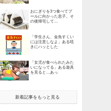
おにぎりを3つ食べてプ
ールに向かった息子。そ
の後帰宅して…
「学生さん、金魚すくい
には注意しなよ」ある呟
きにハッとした
「女児が食べられたみた
いになってる」ある遊具
を見ると…あっ
新着記事をもっと見る