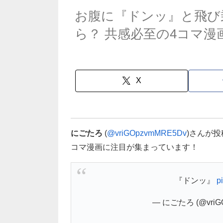
お腹に『ドンッ』と飛び
ら？ 共感必至の4コマ漫
X
にごたろ
(
@vriGOpzvmMRE5Dv
)さんが
コマ漫画に注目が集まっています！
『ドンッ』
p
— にごたろ (@vriG