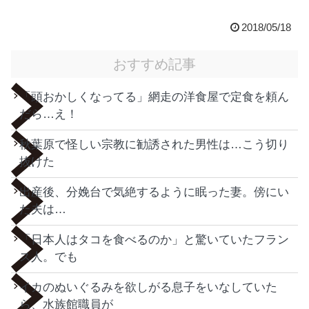
2018/05/18
おすすめ記事
「頭おかしくなってる」網走の洋食屋で定食を頼ん
だら…え！
秋葉原で怪しい宗教に勧誘された男性は…こう切り
抜けた
出産後、分娩台で気絶するように眠った妻。傍にい
た夫は…
「日本人はタコを食べるのか」と驚いていたフラン
ス人。でも
イカのぬいぐるみを欲しがる息子をいなしていた
ら、水族館職員が