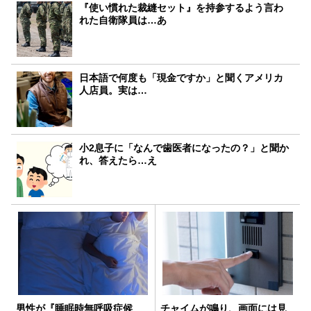
『使い慣れた裁縫セット』を持参するよう言わ
れた自衛隊員は…あ
日本語で何度も「現金ですか」と聞くアメリカ
人店員。実は…
小2息子に「なんで歯医者になったの？」と聞か
れ、答えたら…え
男性が『睡眠時無呼吸症候
チャイムが鳴り、画面には見