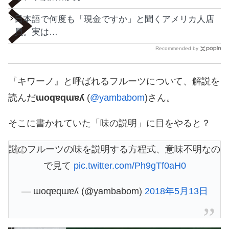
日本語で何度も「現金ですか」と聞くアメリカ人店
員。実は…
Recommended by
『キワーノ』と呼ばれるフルーツについて、解説を
読んだ
ɯoqɐqɯɐʎ
(
@yambabom
)さん。
そこに書かれていた「味の説明」に目をやると？
謎のフルーツの味を説明する方程式、意味不明なの
で見て
pic.twitter.com/Ph9gTf0aH0
— ɯoqɐqɯɐʎ (@yambabom)
2018年5月13日