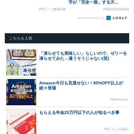
字が「完全一致」する方...
[PR]ハーブ健康本舗
[PR]株式会社MURA
Recommended by
こちらも人気
「凍らせても美味しい」らしいので、ゼリーを
凍らせてみた→違うそうじゃない(笑)
Amazon今日も見逃せない！80%OFF以上が
続々登場
PR(Amazon)
もらえる年金25万円以下の人が知るべき事
PR(くらしの話題)