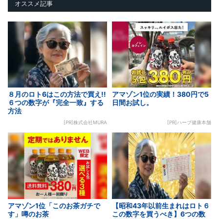
オススメ記事
８月のロト6はこの方法で買え!!
アマゾン1位の実績！380円で5
６つの数字が『完全一致』する
日間お試し。
方法
[PR]株式会社MURA
[PR]ハーブ健康本舗
アマゾン1位「このお茶ガチで
【昭和43年以前生まれはロト６
す」噂のお茶
この数字を買うべき】6つの数