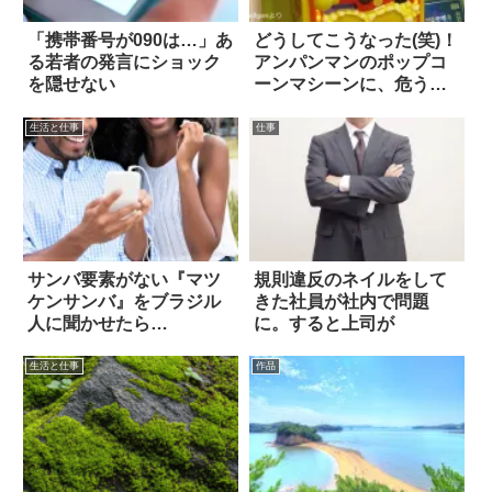
「携帯番号が090は…」あ
どうしてこうなった(笑)！
る若者の発言にショック
アンパンマンのポップコ
を隠せない
ーンマシーンに、危うく
騙されかけた
生活と仕事
仕事
サンバ要素がない『マツ
規則違反のネイルをして
ケンサンバ』をブラジル
きた社員が社内で問題
人に聞かせたら…
に。すると上司が
生活と仕事
作品