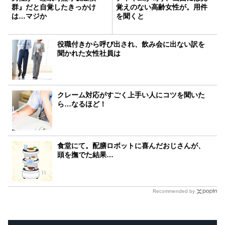
群』だと自覚したきっかけ
覚えのない高齢女性が。用件
は…マジか
を聞くと
役職付きから呼び出され、飲み会に出ない訳を
聞かれた女性社員は
クレーム対応がすごく上手い人にコツを聞いた
ら…なるほど！
食堂にて。配膳ロボットに喜んだおじさんが、
頭を撫でた結果…
Recommended by