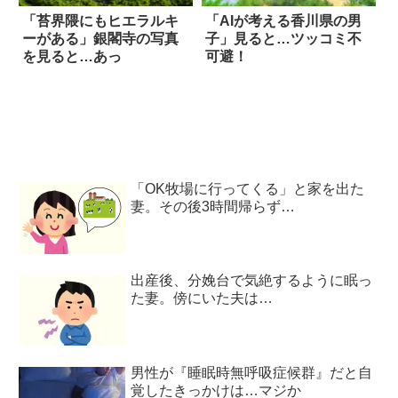
「苔界隈にもヒエラルキ
「AIが考える香川県の男
ーがある」銀閣寺の写真
子」見ると…ツッコミ不
を見ると…あっ
可避！
「OK牧場に行ってくる」と家を出た
妻。その後3時間帰らず…
出産後、分娩台で気絶するように眠っ
た妻。傍にいた夫は…
男性が『睡眠時無呼吸症候群』だと自
覚したきっかけは…マジか