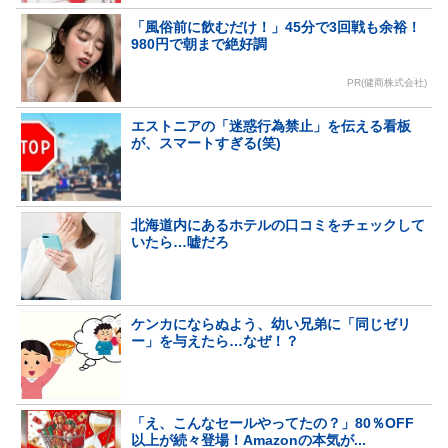
「風俗前に飲むだけ！」45分で3回戦も余裕！
980円で朝まで絶好調
PR(健商株式会社)
エストニアの「迷惑行為禁止」を伝える看板
が、スマートすぎる(笑)
北海道内にあるホテルの口コミをチェックして
いたら…嘘だろ
ケンカにならぬよう、幼い兄弟に「同じゼリ
ー」を与えたら…なぜ！？
「え、こんなセールやってたの？」80％OFF
以上が続々登場！Amazonの本気が...