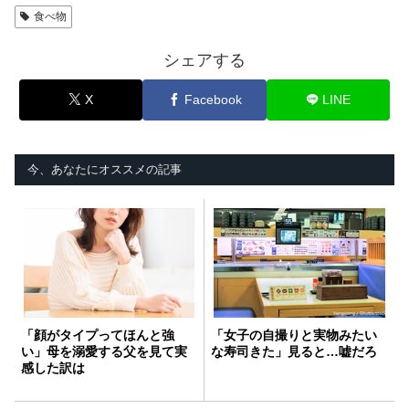
食べ物
シェアする
X
Facebook
LINE
今、あなたにオススメの記事
「顔がタイプってほんと強
「女子の自撮りと実物みたい
い」母を溺愛する父を見て実
な寿司きた」見ると…嘘だろ
感した訳は