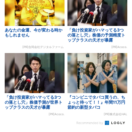
あなたの金運、今が変わる時か
「負け投資家がハマってる3つ
もしれません
の落とし穴」株価の予測精度ト
ップクラスの天才が暴露
[PR]合同会社デジタルファーム
[PR]Acoco.
「負け投資家がハマってる3つ
『コンビニでタバコ買うの、ち
の落とし穴」株価予測が世界ト
ょっと待って！！』年間11万円
ップクラスの天才が暴露
節約の新型タバコ
[PR]Acoco.
[PR]株式会社HAL
Recommended by