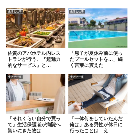
生活と仕事
生活と仕事
佐賀のアパホテル内レス
「息子が夏休み前に使っ
トランが行う、『超魅力
たプールセットを…」続
的なサービス』と
く言葉に震えた
は…！？
生活と仕事
生活と仕事
「それくらい自分で買っ
「一体何をしていたんだ
て」生活保護者が病院へ
俺は」ある男性が休日に
貰いにきた物は…
行ったことは…え