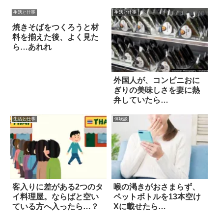
生活と仕事
生活と仕事
焼きそばをつくろうと材
料を揃えた後、よく見た
ら…あれれ
外国人が、コンビニおに
ぎりの美味しさを妻に熱
弁していたら…
生活と仕事
体験談
客入りに差がある2つのタ
喉の渇きがおさまらず、
イ料理屋。ならばと空い
ペットボトルを13本空け
ている方へ入ったら…？
Xに載せたら…