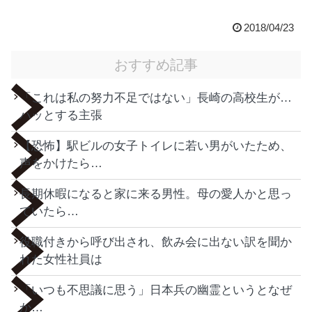
2018/04/23
おすすめ記事
「これは私の努力不足ではない」長崎の高校生が…
ハッとする主張
【恐怖】駅ビルの女子トイレに若い男がいたため、
声をかけたら…
長期休暇になると家に来る男性。母の愛人かと思っ
ていたら…
役職付きから呼び出され、飲み会に出ない訳を聞か
れた女性社員は
「いつも不思議に思う」日本兵の幽霊というとなぜ
か…