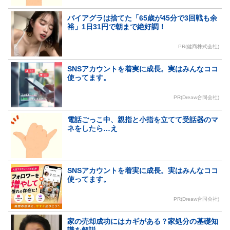
バイアグラは捨てた「65歳が45分で3回戦も余
裕」1日31円で朝まで絶好調！
PR(健商株式会社)
SNSアカウントを着実に成長。実はみんなココ
使ってます。
PR(Dreaw合同会社)
電話ごっこ中、親指と小指を立てて受話器のマ
ネをしたら…え
SNSアカウントを着実に成長。実はみんなココ
使ってます。
PR(Dreaw合同会社)
家の売却成功にはカギがある？家処分の基礎知
識を解説