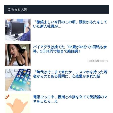
こちらも人気
「微笑ましい今日のこの頃」競技かるたをして
いた新入社員が…
バイアグラは捨てた「65歳が45分で3回戦も余
裕」1日31円で朝まで絶好調！
PR(健商株式会社)
「時代はそこまで来たか…」スマホを持った若
者からのとある質問に、心底驚かされた話
電話ごっこ中、親指と小指を立てて受話器のマ
ネをしたら…え