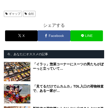
ギャップ
会社
シェアする
X
Facebook
LINE
今、あなたにオススメの記事
「イラッ」惣菜コーナーにスーツの男たちがぼ
ーっと立っていて…
「見てるだけでムカムカ」TDL入口の荷物検査
で、ある一家が…