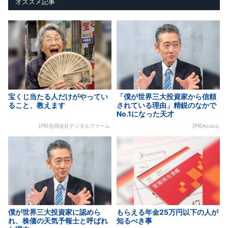
オススメ記事
宝くじ当たる人だけがやってい
「僕が世界三大投資家から信頼
ること、教えます
されている理由」精鋭のなかで
No.1になった天才
[PR]合同会社デジタルファーム
[PR]Acoco.
僕が世界三大投資家に認めら
もらえる年金25万円以下の人が
れ、株価の天気予報士と呼ばれ
知るべき事