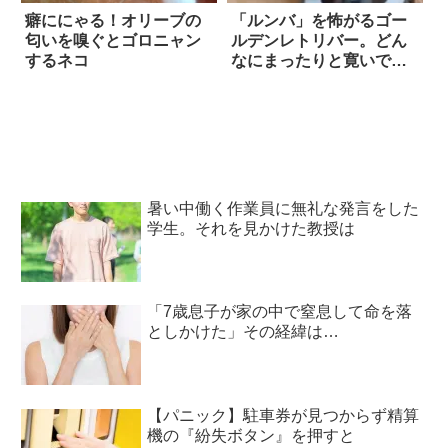
癖ににゃる！オリーブの
「ルンバ」を怖がるゴー
匂いを嗅ぐとゴロニャン
ルデンレトリバー。どん
するネコ
なにまったりと寛いでい
ても、ビクッと反応して
逃げ出してしまう…！！
暑い中働く作業員に無礼な発言をした
学生。それを見かけた教授は
「7歳息子が家の中で窒息して命を落
としかけた」その経緯は…
【パニック】駐車券が見つからず精算
機の『紛失ボタン』を押すと