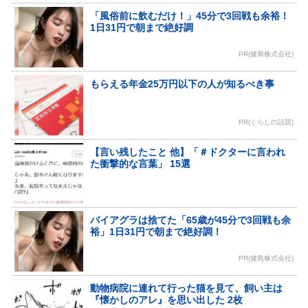
「風俗前に飲むだけ！」45分で3回戦も余裕！
1日31円で朝まで絶好調
PR(健商株式会社)
もらえる年金25万円以下の人が知るべき事
PR(くらしの話題)
【言い残したこと 他】「＃ドクターに言われ
た衝撃的な言葉」 15選
バイアグラは捨てた「65歳が45分で3回戦も余
裕」1日31円で朝まで絶好調！
PR(健商株式会社)
動物病院に連れて行った猫を見て、飼い主は
『懐かしのアレ』を思い出した 2枚