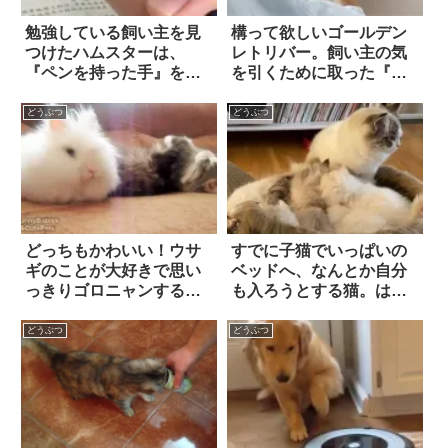
勉強している飼い主を見
構って欲しいゴールデン
つけたハムスターは、
レトリバー。飼い主の気
『ペンを持った手』を見
を引くために取った『行
るなり…超カワイすぎる
動』が…賢すぎる！！
行動に悶絶！！
どうぶつ
どうぶつ
どっちもかわいい！ウサ
すでに子猫でいっぱいの
ギのことが大好きで思い
ベッドへ、なんとか自分
っきりゴロニャンするネ
も入ろうとする猫。はた
コ
して、チャレンジは成功
するのか…！？
どうぶつ
どうぶつ