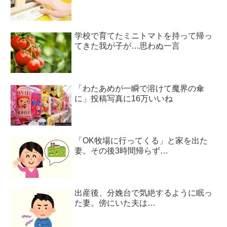
学校で育てたミニトマトを持って帰っ
てきた我が子が…思わぬ一言
「わたあめが一瞬で溶けて魔界の傘
に」投稿写真に16万いいね
「OK牧場に行ってくる」と家を出た
妻。その後3時間帰らず…
出産後、分娩台で気絶するように眠っ
た妻。傍にいた夫は…