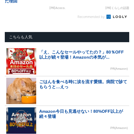
た理由
[PR]Acoco.
[PR]くらしの話題
Recommended by
こちらも人気
「え、こんなセールやってたの？」80％OFF
以上が続々登場！Amazonの本気が...
PR(Amazon)
ごはんを食べる時に涙を流す愛猫。病院で診て
もらうと…えっ
Amazon今日も見逃せない！80%OFF以上が
続々登場
PR(Amazon)