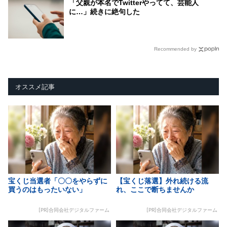
「父親が本名でTwitterやってて、芸能人
に…」続きに絶句した
Recommended by
オススメ記事
宝くじ当選者「〇〇をやらずに
【宝くじ落選】外れ続ける流
買うのはもったいない」
れ、ここで断ちませんか
[PR]合同会社デジタルファーム
[PR]合同会社デジタルファーム