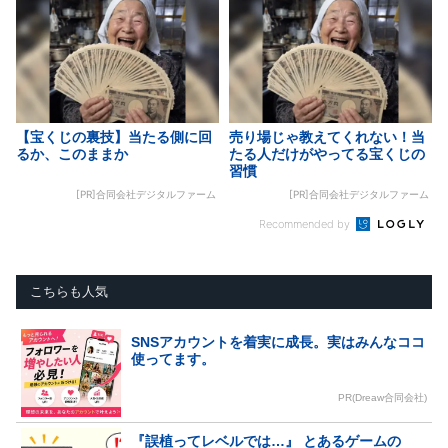
【宝くじの裏技】当たる側に回
売り場じゃ教えてくれない！当
るか、このままか
たる人だけがやってる宝くじの
習慣
[PR]合同会社デジタルファーム
[PR]合同会社デジタルファーム
Recommended by
こちらも人気
SNSアカウントを着実に成長。実はみんなココ
使ってます。
PR(Dreaw合同会社)
『誤植ってレベルでは…』 とあるゲームの