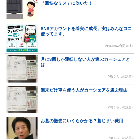
「豪快なミス」に吹いた！！
SNSアカウントを着実に成長。実はみんなココ
使ってます。
PR(Dreaw合同会社)
月に3回しか運転しない人が選ぶカーシェアと
は
PR(くらしの話題)
週末だけ車を使う人がカーシェアを選ぶ理由
PR(くらしの話題)
お墓の撤去にいくらかかる？墓じまい費用
PR(くらしの話題)