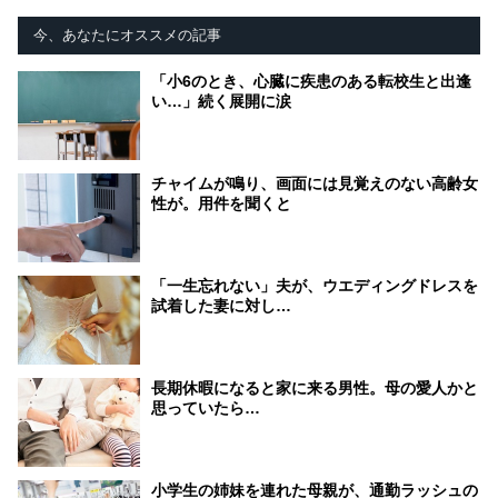
今、あなたにオススメの記事
「小6のとき、心臓に疾患のある転校生と出逢
い…」続く展開に涙
チャイムが鳴り、画面には見覚えのない高齢女
性が。用件を聞くと
「一生忘れない」夫が、ウエディングドレスを
試着した妻に対し…
長期休暇になると家に来る男性。母の愛人かと
思っていたら…
小学生の姉妹を連れた母親が、通勤ラッシュの