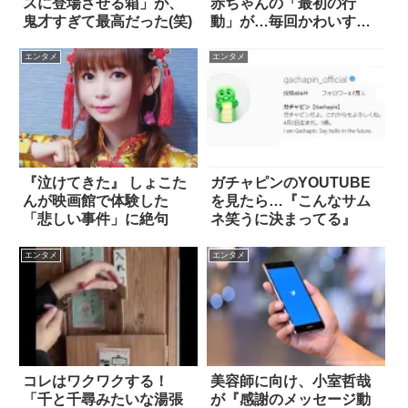
スに登場させる箱」が、
赤ちゃんの「最初の行
鬼才すぎて最高だった(笑)
動」が…毎回かわいすぎ
る(笑)
エンタメ
エンタメ
『泣けてきた』 しょこた
ガチャピンのYOUTUBE
んが映画館で体験した
を見たら…『こんなサム
「悲しい事件」に絶句
ネ笑うに決まってる』
エンタメ
エンタメ
コレはワクワクする！
美容師に向け、小室哲哉
「千と千尋みたいな湯張
が『感謝のメッセージ動