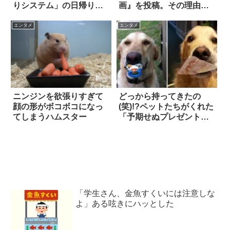
りシステム」の日帰り湯
画』を投稿。その理由
が話題に
は…
エンタメ
エンタメ
ニンジンを欲張りすぎて
どっから持ってきたの
顔の形がボコボコになっ
(笑)!?ペットたちがくれた
てしまうハムスター
「予期せぬプレゼント」
7選
「学生さん、金魚すくいには注意しな
よ」ある呟きにハッとした