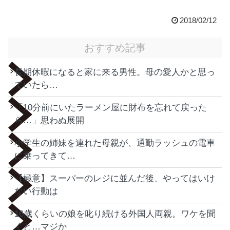
2018/02/12
おすすめ記事
長期休暇になると家に来る男性。母の愛人かと思っ
ていたら…
「10分前にいたラーメン屋に財布を忘れて戻った
ら…」思わぬ展開
小学生の姉妹を連れた母親が、通勤ラッシュの電車
に乗ってきて…
【極意】スーパーのレジに並んだ後、やってはいけ
ない行動は
16歳くらいの娘を叱り続ける外国人両親。ワケを聞
くと…マジか