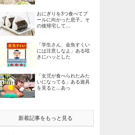
おにぎりを3つ食べてプ
ールに向かった息子。そ
の後帰宅して…
「学生さん、金魚すくい
には注意しなよ」ある呟
きにハッとした
「女児が食べられたみた
いになってる」ある遊具
を見ると…あっ
新着記事をもっと見る