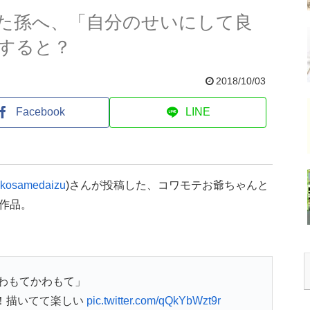
た孫へ、「自分のせいにして良
すると？
2018/10/03
Facebook
LINE
kosamedaizu
)さんが投稿した、コワモテお爺ちゃんと
作品。
わもてかわもて」
！描いてて楽しい
pic.twitter.com/qQkYbWzt9r