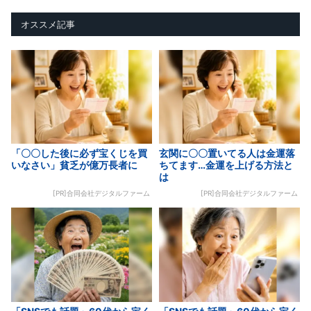
オススメ記事
「〇〇した後に必ず宝くじを買
玄関に〇〇置いてる人は金運落
いなさい」貧乏が億万長者に
ちてます…金運を上げる方法と
は
[PR]合同会社デジタルファーム
[PR]合同会社デジタルファーム