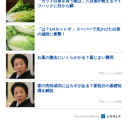
「カット白菜を買う際は」八百屋が教えるライ
フハックに目から鱗
「は？1/4カットぞ 」スーパーで見かけた白菜
の値段に衝撃！
お墓の撤去にいくらかかる？墓じまい費用
PR(くらしの話題)
家の売却成功にはカギがある？家処分の基礎知
識を解説
PR(くらしの話題)
Recommended by