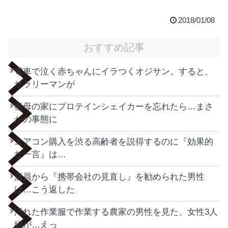
2018/01/08
おすすめ記事
電車で泣く赤ちゃんにイラつくオジサン。すると、
サラリーマンが
祖母の家にプロテインシェイカーを忘れたら…まさ
かの事態に
エアコン購入を渋る高齢者を説得するのに『効果的
な一言』は…
店員から『携帯会社の見直し』を勧められた男性
は…こう返した
汚れた作業服で作業する農家の男性を見た、女性3人
組が…えっ