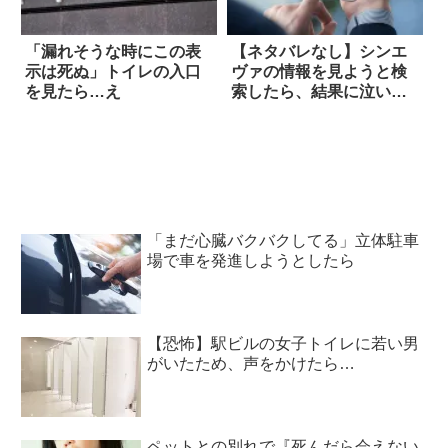
「漏れそうな時にこの表
【ネタバレなし】シンエ
示は死ぬ」トイレの入口
ヴァの情報を見ようと検
を見たら…え
索したら、結果に泣い
た！
「まだ心臓バクバクしてる」立体駐車
場で車を発進しようとしたら
【恐怖】駅ビルの女子トイレに若い男
がいたため、声をかけたら…
ペットとの別れで『死んだら会えない