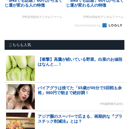
「SNSでも話題」60代から宝く
「SNSでも話題」60代から宝く
じ運が変わる人の特徴
じ運が変わる人の特徴
[PR]合同会社デジタルファーム
[PR]合同会社デジタルファーム
Recommended by
こちらも人気
【衝撃】高騰が続いている野菜。白菜のお値段
はなんと…！
バイアグラは捨てた「65歳が45分で3回戦も余
裕」980円で朝まで絶好調！
PR(健商株式会社)
アジア圏のスーパーで広まる、画期的な『プラ
スチック削減法』とは？