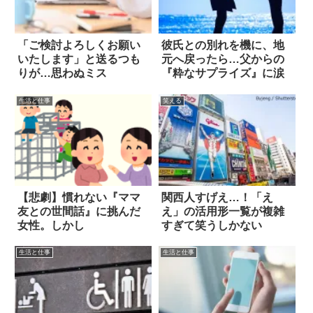
「ご検討よろしくお願い
彼氏との別れを機に、地
いたします」と送るつも
元へ戻ったら…父からの
りが…思わぬミス
『粋なサプライズ』に涙
生活と仕事
笑える
【悲劇】慣れない『ママ
関西人すげえ…！「え
友との世間話』に挑んだ
え」の活用形一覧が複雑
女性。しかし
すぎて笑うしかない
生活と仕事
生活と仕事