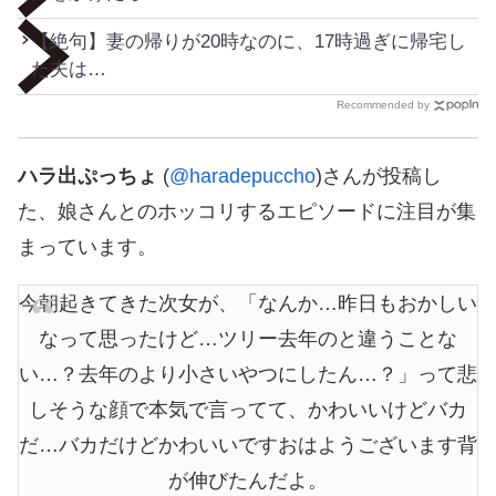
【絶句】妻の帰りが20時なのに、17時過ぎに帰宅し
た夫は…
Recommended by
ハラ出ぷっちょ
(
@haradepuccho
)さんが投稿し
た、娘さんとのホッコリするエピソードに注目が集
まっています。
今朝起きてきた次女が、「なんか…昨日もおかしい
なって思ったけど…ツリー去年のと違うことな
い…？去年のより小さいやつにしたん…？」って悲
しそうな顔で本気で言ってて、かわいいけどバカ
だ…バカだけどかわいいですおはようございます背
が伸びたんだよ。