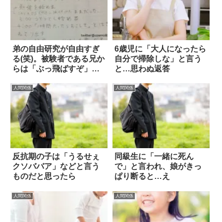
弟の自由研究が自由すぎ
6歳児に「大人になったら
る(笑)。被験者である兄か
自分で掃除しな」と言う
らは「ぶっ飛ばすぞ」の
と…思わぬ返答
声
人間関係
人間関係
反抗期の子は「うるせぇ
同級生に「一緒に死ん
クソババア」などと言う
で」と言われ、娘がきっ
ものだと思ったら
ぱり断ると…え
人間関係
人間関係