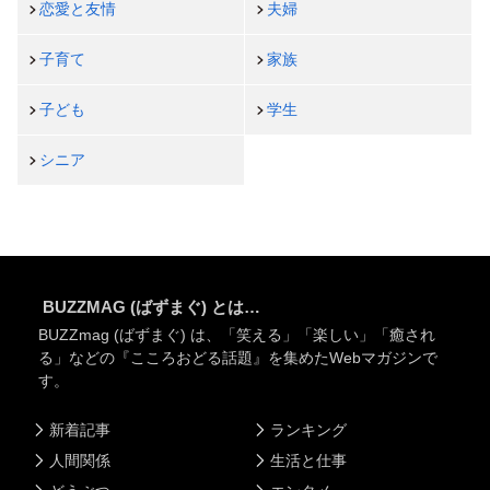
恋愛と友情
夫婦
子育て
家族
子ども
学生
シニア
BUZZMAG (ばずまぐ) とは…
BUZZmag (ばずまぐ) は、「笑える」「楽しい」「癒され
る」などの『こころおどる話題』を集めたWebマガジンで
す。
新着記事
ランキング
人間関係
生活と仕事