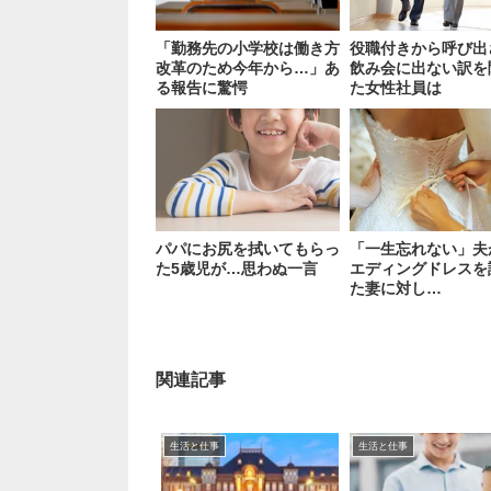
「勤務先の小学校は働き方
役職付きから呼び出
改革のため今年から…」あ
飲み会に出ない訳を
る報告に驚愕
た女性社員は
パパにお尻を拭いてもらっ
「一生忘れない」夫
た5歳児が…思わぬ一言
エディングドレスを
た妻に対し…
関連記事
生活と仕事
生活と仕事