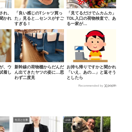
され、
「良い感じのTシャツ買っ
「見てるだけでムカムカ」
聞かれ
た」見ると…センスがすご
TDL入口の荷物検査で、あ
すぎる！
る一家が…
が、ウ
新幹線の荷物棚からだんだ
お持ち帰りですかと聞かれ
試着し
ん出てきたヤツの姿に…思
「いえ、あの…」と返そう
わず二度見
としたら
Recommended by
生活と仕事
話題