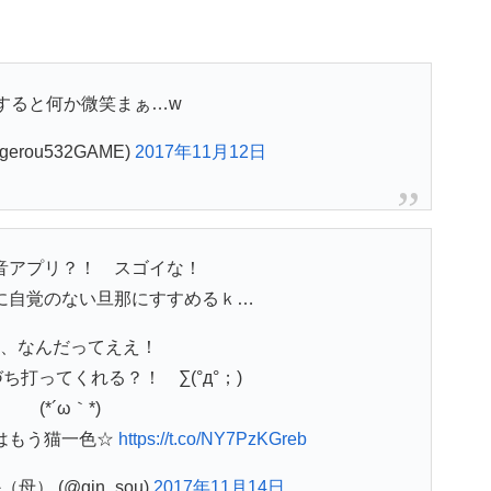
すると何か微笑まぁ…w
erou532GAME)
2017年11月12日
音アプリ？！ スゴイな！
に自覚のない旦那にすすめるｋ…
、なんだってええ！
ち打ってくれる？！ ∑(°д°；)
(*´ω｀*)
中はもう猫一色☆
https://t.co/NY7PzKGreb
） (@gin_sou)
2017年11月14日