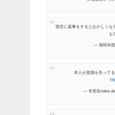
寝言に返事をするとおかしくな
も
— 喪阿本部 
本人が意識を失ってる
ht
— 非実在naka aki 