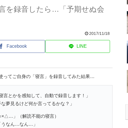
言を録音したら…「予期せぬ会
2017/11/18
Facebook
LINE
を使ってご自身の「寝言」を録音してみた結果…
寝言とかを感知して、自動で録音します！」
手な夢見るけど何か言ってるかな？」
○×△…」（解読不能の寝言）
「うなん…なん…」