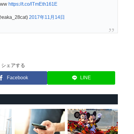
ww
https://t.co/lTmEth161E
aka_28cat)
2017年11月14日
シェアする
Facebook
LINE