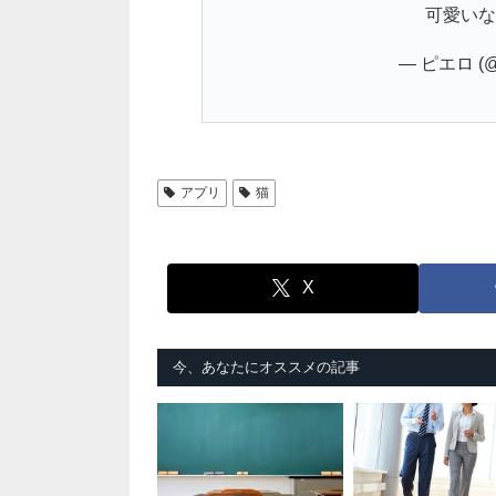
可愛いな
— ピエロ (@e
アプリ
猫
X
今、あなたにオススメの記事