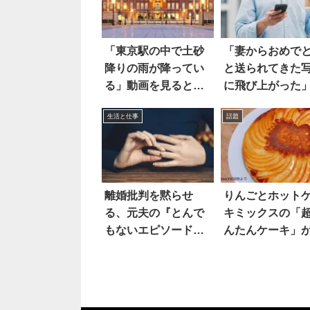
「東京駅の中で土砂
「妻からおめで
降りの雨が降ってい
と送られてきた
る」動画を見ると…
に飛び上がった
えええ
ると
生活と仕事
話題
離婚批判を黙らせ
りんごとホット
る、元夫の『とんで
キミックスの「
もないエピソード』
んたんケーキ」
に絶句
ちゃくちゃ美味
う！