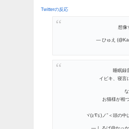
Twitterの反応
想像
— ひゅえ (@Kag
睡眠録
イビキ、寝言
な
お猫様が相づ
ヾ(≧∇≦)ノ"＜頭の
— しるば@かっか（母