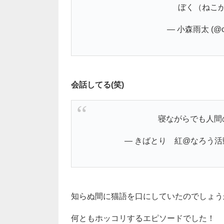
ぼく（ねこ
— 小森雨太 (@co
会話してる(笑)
寝ながらでも人間
— きばとり 紅@なろう活動中！ 
知らぬ間に猫語を口にしていたのでしょうか(
何ともホッコリするエピソードでした！