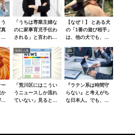
とう
「うちは専業主婦な
【なぜ！】 とある犬
写真
のに家事育児手伝わ
の「1番の遊び相手」
」見
される」と言われた
は、他の犬でも、オ
ので…
モチャでもなく？
生活と仕事
話題
ケー
「荒川区にはこうい
『ラテン系は時間守
超か
うニュースしか流れ
らない』と考えがち
がめ
ていない」見ると…
な日本人。でも、ス
しそ
ペイン人から見る
と？