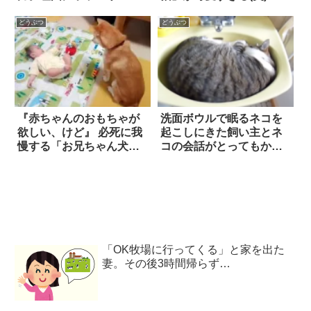
どうぶつ
どうぶつ
『赤ちゃんのおもちゃが
洗面ボウルで眠るネコを
欲しい、けど』 必死に我
起こしにきた飼い主とネ
慢する「お兄ちゃん犬」
コの会話がとってもかわ
がカワイイ！
いい
「OK牧場に行ってくる」と家を出た
妻。その後3時間帰らず…