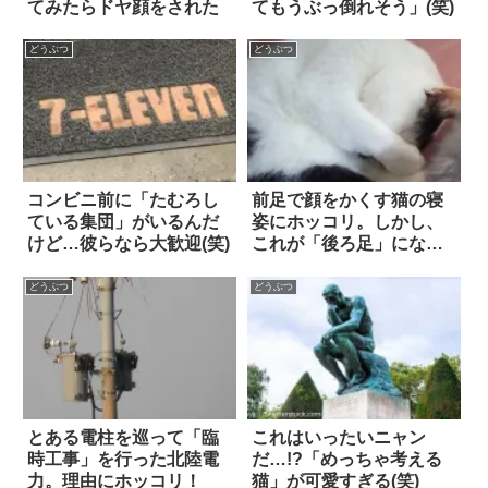
てみたらドヤ顔をされた
てもうぶっ倒れそう」(笑)
どうぶつ
どうぶつ
コンビニ前に「たむろし
前足で顔をかくす猫の寝
ている集団」がいるんだ
姿にホッコリ。しかし、
けど…彼らなら大歓迎(笑)
これが「後ろ足」になる
と…！？
どうぶつ
どうぶつ
とある電柱を巡って「臨
これはいったいニャン
時工事」を行った北陸電
だ…!?「めっちゃ考える
力。理由にホッコリ！
猫」が可愛すぎる(笑)