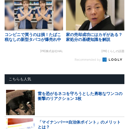
コンビニで買うのは損！たばこ
家の売却成功にはカギがある？
税なしの新型タバコが爆売れ中
家処分の基礎知識を解説
[PR]株式会社HAL
[PR]くらしの話題
Recommended by
こちらも人気
雷を恐がるネコを守ろうとした勇敢なワンコの
衝撃のリアクション 3枚
「マイナンバー×自治体ポイント」のメリット
とは？