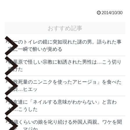
2014/10/30
おすすめ記事
バーのトイレの鏡に突如現れた謎の男。語られた事
実に一瞬で酔いが覚める
秋葉原で怪しい宗教に勧誘された男性は…こう切り
抜けた
「致死量のニンニクを使ったアヒージョ」を食べた
翌日…ヒエッ
男友達に「ネイルする意味がわからない」と言わ
れ…こうした
16歳くらいの娘を叱り続ける外国人両親。ワケを聞
くと…マジか