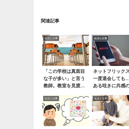
関連記事
生活と仕事
生活と仕事
「この学校は真面目
ネットフリック
な子が多い」と言う
一度退会しても
教師。教室を見渡す
ある呟きに共感
と…
生活と仕事
生活と仕事