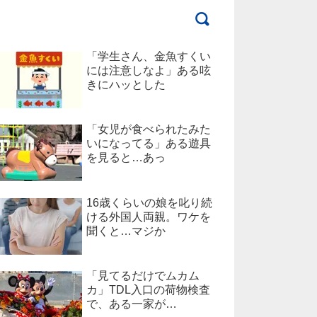
「学生さん、金魚すくい
には注意しなよ」ある呟
きにハッとした
「女児が食べられたみた
いになってる」ある遊具
を見ると…あっ
16歳くらいの娘を叱り続
ける外国人両親。ワケを
聞くと…マジか
「見てるだけでムカム
カ」TDL入口の荷物検査
で、ある一家が…