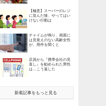
【極意】スーパーのレジ
に並んだ後、やってはい
けない行動は
チャイムが鳴り、画面に
は見覚えのない高齢女性
が。用件を聞くと
店員から『携帯会社の見
直し』を勧められた男性
は…こう返した
新着記事をもっと見る