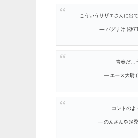
こういうサザエさんに出
— パグすけ (@7T
青春だ…
— エース大尉 (@r
コントのよ
— のんさん🌻@禿民 