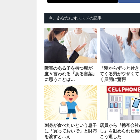
今、あなたにオススメの記事
障害のある子を持つ親が
「駅からずっと付き
度々言われる『ある言葉』
てくる男がウザくて
に思うことは…
く展開に驚愕
刺身が食べたいという息子
店員から『携帯会社
に「買っておいで」と財布
し』を勧められた男
を渡すと…え
こう返した