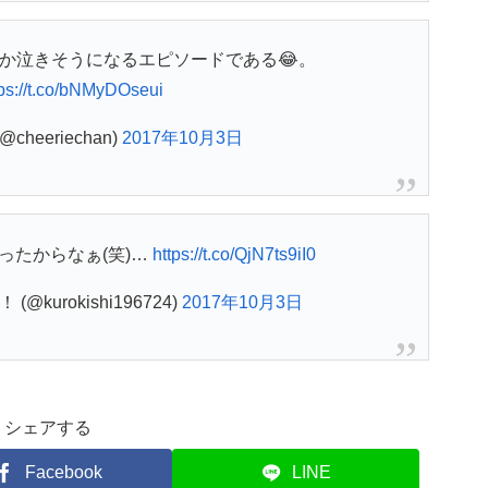
か泣きそうになるエピソードである😂。
tps://t.co/bNMyDOseui
cheeriechan)
2017年10月3日
ったからなぁ(笑)…
https://t.co/QjN7ts9iI0
e ！ (@kurokishi196724)
2017年10月3日
シェアする
Facebook
LINE