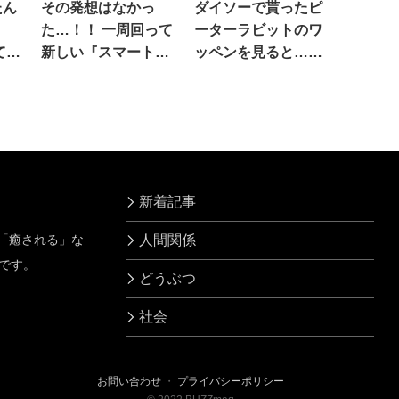
たん
その発想はなかっ
ダイソーで貰ったピ
た…！！ 一周回って
ーターラビットのワ
て」
新しい『スマートフ
ッペンを見ると…え
ォン』がコチラ
ぇ
新着記事
」「癒される」な
人間関係
です。
どうぶつ
社会
お問い合わせ
・
プライバシーポリシー