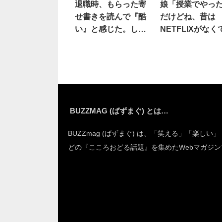
退職時、もらった寄
娘「授業でやっ
せ書きを読んで『酷
だけどね、昔は
い』と感じた。しか
NETFLIXがなく
し後に…
続きに愕然
BUZZMAG (ばずまぐ) とは…
BUZZmag (ばずまぐ) は、「笑える」「楽しい
どの『こころおどる話題』を集めたWebマガジン