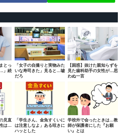
まとっ
「女子の自撮りと実物みた
【困惑】抜けた親知らずを
…」続
いな寿司きた」見ると…嘘
見た歯科助手の女性が…思
だろ
わぬ一言
の見直
「学生さん、金魚すくいに
学校外で会ったときは…教
性は…
は注意しなよ」ある呟きに
師が保護者にした『お願
ハッとした
い』とは