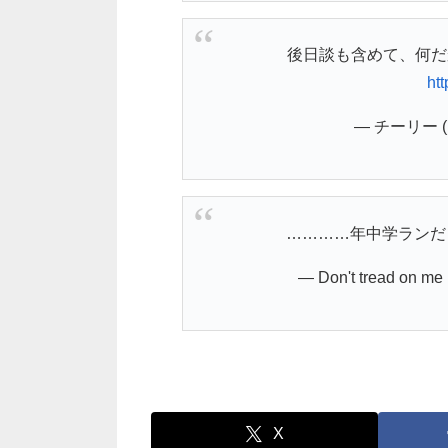
後日談も含めて、何だ
ht
— チーリー (@
…………年中学ランだ
— Don't tread on m
X