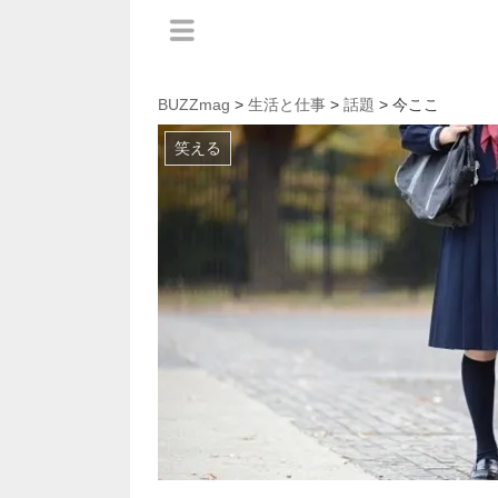
BUZZmag
>
生活と仕事
>
話題
> 今ここ
笑える