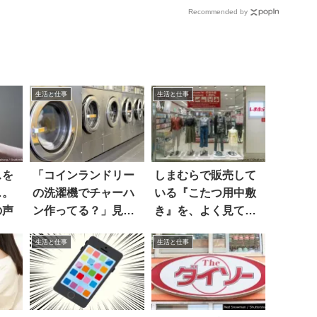
Recommended by
生活と仕事
生活と仕事
スを
「コインランドリー
しまむらで販売して
…。
の洗濯機でチャーハ
いる『こたつ用中敷
の声
ン作ってる？」見る
き』を、よく見てみ
と…
たら…怖い！！
生活と仕事
生活と仕事