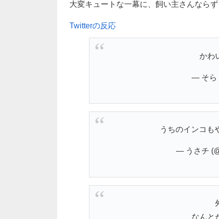
大変キュートな一幕に、飼い主さんならずと
Twitterの反応
かわい
— そら (
うちのインコもやり
— うさチ (@
なんと