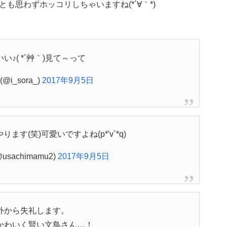
も思わずホッコリしちゃいますね(*´∀｀*)
い♪( *´艸｀)見て～って
@i_sora_)
2017年9月5日
ます(笑)可愛いですよね(p*'v`*q)
usachimamu2)
2017年9月5日
外から失礼します。
かわいく賢い文鳥さん…！