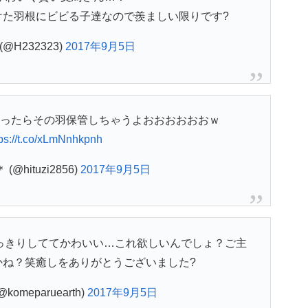
けた羽根にビビる子達なので羨ましい限りです?
) (@H232323)
2017年9月5日
ったらその羽保管しちゃうよおおおおおおｗ
tps://t.co/xLmNnhkpnh
@hituzi2856)
2017年9月5日
っきりしててかわいい…これ欲しいんでしょ？ご主
かね？笑癒しをありがとうございました?
komeparuearth)
2017年9月5日