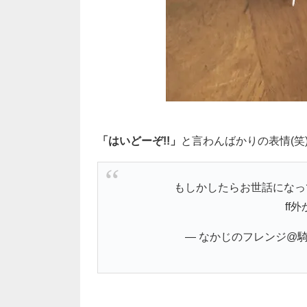
「はいどーぞ!!」
と言わんばかりの表情(笑
もしかしたらお世話になって
ff
— なかじのフレンジ@騎空士