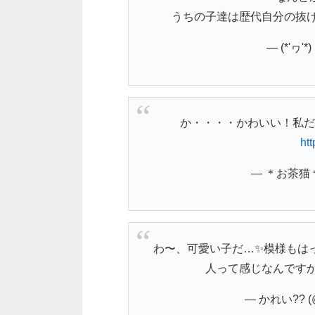
うちの子達は歴代自分の抜
— (*'ヮ'*
か・・・・かわいい！私だ
ht
— ＊お茶猫＊ (
わ〜、可愛い子だ…✨模様もは
人って感じなんです
— かれい?? (@