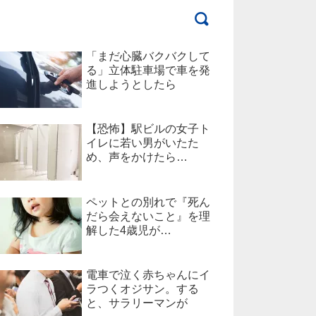
「まだ心臓バクバクして
る」立体駐車場で車を発
進しようとしたら
【恐怖】駅ビルの女子ト
イレに若い男がいたた
め、声をかけたら…
ペットとの別れで『死ん
だら会えないこと』を理
解した4歳児が…
電車で泣く赤ちゃんにイ
ラつくオジサン。する
と、サラリーマンが