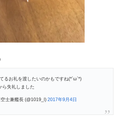
)
るお礼を渡したいのかもですね(*´ω`*)
外から失礼しました
兼艦長 (@1019_l)
2017年9月4日