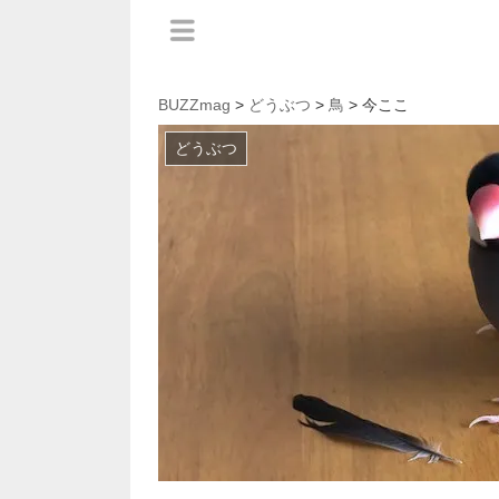
BUZZmag
>
どうぶつ
>
鳥
> 今ここ
どうぶつ