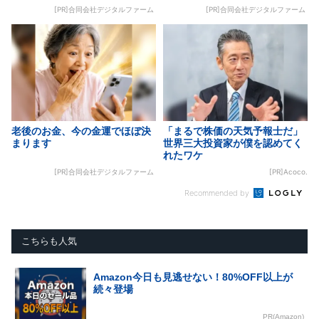
[PR]合同会社デジタルファーム
[PR]合同会社デジタルファーム
老後のお金、今の金運でほぼ決
「まるで株価の天気予報士だ」
まります
世界三大投資家が僕を認めてく
れたワケ
[PR]合同会社デジタルファーム
[PR]Acoco.
Recommended by
こちらも人気
Amazon今日も見逃せない！80%OFF以上が
続々登場
PR(Amazon)