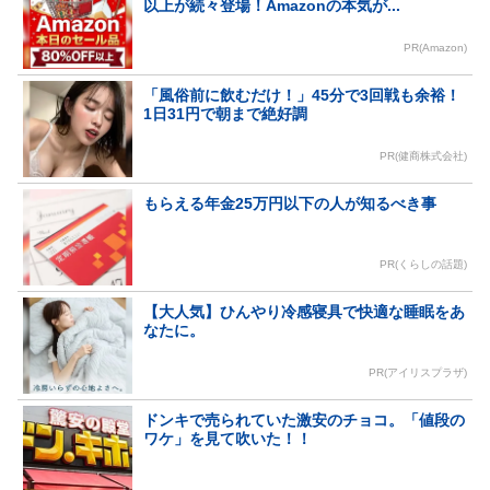
以上が続々登場！Amazonの本気が...
PR(Amazon)
「風俗前に飲むだけ！」45分で3回戦も余裕！
1日31円で朝まで絶好調
PR(健商株式会社)
もらえる年金25万円以下の人が知るべき事
PR(くらしの話題)
【大人気】ひんやり冷感寝具で快適な睡眠をあ
なたに。
PR(アイリスプラザ)
ドンキで売られていた激安のチョコ。「値段の
ワケ」を見て吹いた！！