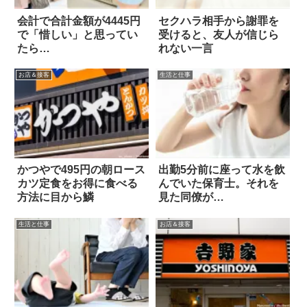
会計で合計金額が4445円
セクハラ相手から謝罪を
で「惜しい」と思ってい
受けると、友人が信じら
たら…
れない一言
お店＆接客
生活と仕事
かつやで495円の朝ロース
出勤5分前に座って水を飲
カツ定食をお得に食べる
んでいた保育士。それを
方法に目から鱗
見た同僚が…
生活と仕事
お店＆接客