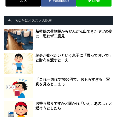
X
Facebook
LINE
今、あなたにオススメの記事
新幹線の荷物棚からだんだん出てきたヤツの姿
に…思わず二度見
刺身が食べたいという息子に「買っておいで」
と財布を渡すと…え
「これ一切れで7000円て。おもろすぎる」写
真を見ると…えっ
お持ち帰りですかと聞かれ「いえ、あの…」と
返そうとしたら