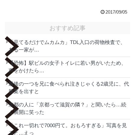
2017/09/05
おすすめ記事
「見てるだけでムカムカ」TDL入口の荷物検査で、
ある一家が…
【恐怖】駅ビルの女子トイレに若い男がいたため、
声をかけたら…
最後の一つを兄に食べられ泣きじゃくる2歳児に、代
替案を出すと
京都の人に「京都って滋賀の隣？」と聞いたら…続
く展開に笑った
「これ一切れで7000円て。おもろすぎる」写真を見
ると…えっ