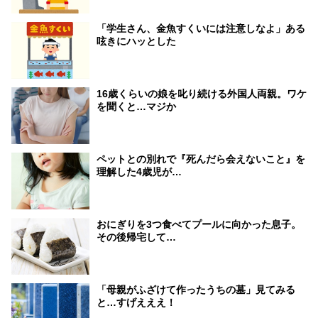
「学生さん、金魚すくいには注意しなよ」ある
呟きにハッとした
16歳くらいの娘を叱り続ける外国人両親。ワケ
を聞くと…マジか
ペットとの別れで『死んだら会えないこと』を
理解した4歳児が…
おにぎりを3つ食べてプールに向かった息子。
その後帰宅して…
「母親がふざけて作ったうちの墓」見てみる
と…すげえええ！