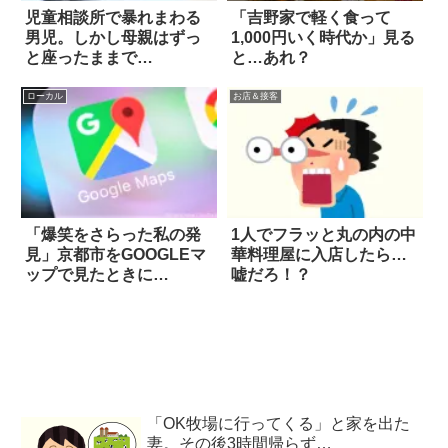
児童相談所で暴れまわる
「吉野家で軽く食って
男児。しかし母親はずっ
1,000円いく時代か」見る
と座ったままで…
と…あれ？
ローカル
お店＆接客
「爆笑をさらった私の発
1人でフラッと丸の内の中
見」京都市をGOOGLEマ
華料理屋に入店したら…
ップで見たときに…
嘘だろ！？
「OK牧場に行ってくる」と家を出た
妻。その後3時間帰らず…