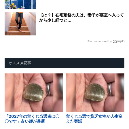
【は？】在宅勤務の夫は、妻子が寝室へ入って
から少し経つと…
Recommended by
オススメ記事
「2027年の宝くじ当選者は〇
宝くじ当選で貧乏女性が人生変
〇です」占い師が暴露
えた実話