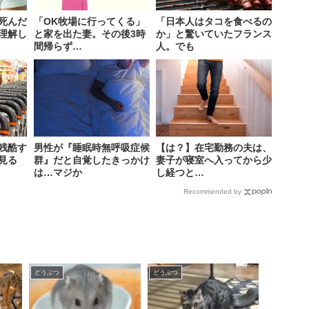
死んだ
「OK牧場に行ってくる」
「日本人はタコを食べるの
理解し
と家を出た妻。その後3時
か」と驚いていたフランス
間帰らず…
人。でも
残酷す
男性が『睡眠時無呼吸症候
【は？】在宅勤務の夫は、
見る
群』だと自覚したきっかけ
妻子が寝室へ入ってから少
は…マジか
し経つと…
Recommended by
どうぶつ
どうぶつ