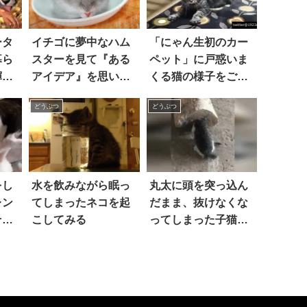
ータ
イチゴに夢中なハム
「にゃん生初のカー
暮ら
スターを見て『ある
ペット」に戸惑いま
輝き
アイデア』を思いつ
くる猫の様子をご覧
いた飼い主。そし
ください(笑)
どうぶつ
どうぶつ
て…カワイすぎる光
景が爆誕した！！
をし
水を飲みながら眠っ
丸太に頭を突っ込ん
レン
てしまったネコを起
だまま、抜けなくな
そこ
こしてみる
ってしまった子猫。
に出
優しい人々が集ま
り、懸命な救出活動
を行った結果
は…！？