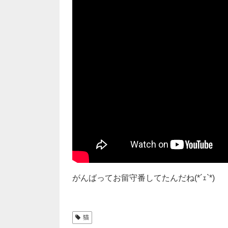
がんばってお留守番してたんだね(*´ｪ`*)
猫