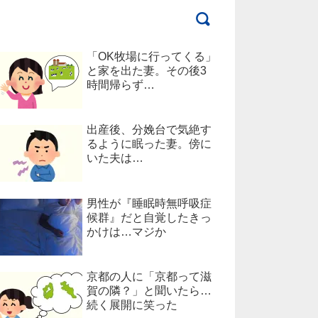
「OK牧場に行ってくる」
と家を出た妻。その後3
時間帰らず…
出産後、分娩台で気絶す
るように眠った妻。傍に
いた夫は…
男性が『睡眠時無呼吸症
候群』だと自覚したきっ
かけは…マジか
京都の人に「京都って滋
賀の隣？」と聞いたら…
続く展開に笑った