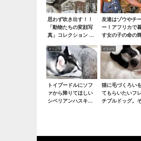
思わず吹き出す！！
友達はゾウやチ
「動物たちの変顔写
ー！アフリカで
真」コレクション 12
す女の子の命の
選
が感動的な19枚
どうぶつ
どうぶつ
トイプードルにソフ
猫に毛づくろい
ァから降りてほしい
てもらいたいフ
シベリアンハスキ
チブルドッグ。
ー。その『意外な理
で「ある作戦」
由』に、ホッコ
てみるも…？！
リ！！