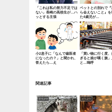
「これは私の努力不足では
ペットとの別れで『
ない」長崎の高校生が…ハ
ら会えないこと』を
ッとする主張
た4歳児が…
小2息子に「なんで歯医者
「買い物に行く度、
になったの？」と聞かれ、
ぎると娘が嘆く旗」
答えたら…え
と…嗚呼
関連記事
どうぶつ
どうぶつ