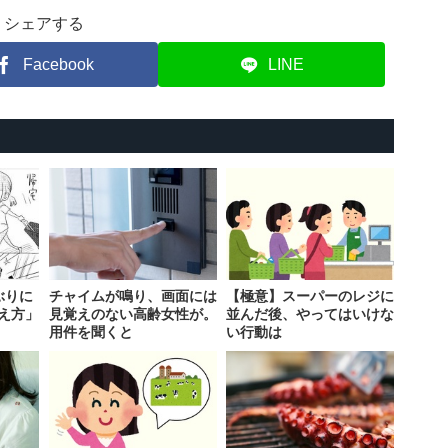
シェアする
Facebook
LINE
ぶりに
チャイムが鳴り、画面には
【極意】スーパーのレジに
え方」
見覚えのない高齢女性が。
並んだ後、やってはいけな
用件を聞くと
い行動は