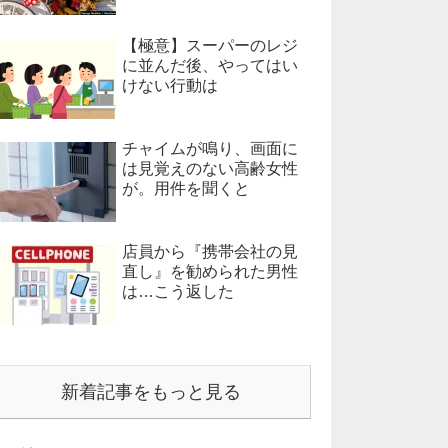
【極意】スーパーのレジ
に並んだ後、やってはい
けない行動は
チャイムが鳴り、画面に
は見覚えのない高齢女性
が。用件を聞くと
店員から『携帯会社の見
直し』を勧められた男性
は…こう返した
新着記事をもっと見る