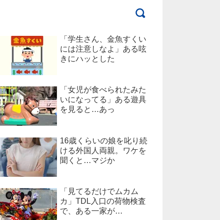
「学生さん、金魚すくい
には注意しなよ」ある呟
きにハッとした
「女児が食べられたみた
いになってる」ある遊具
を見ると…あっ
16歳くらいの娘を叱り続
ける外国人両親。ワケを
聞くと…マジか
「見てるだけでムカム
カ」TDL入口の荷物検査
で、ある一家が…