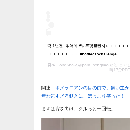
딱 1년전..추억의 #병뚜껑챌린지⭐️ㅋㅋㅋ
ㅋㅋㅋㅋㅋㅋㅋㅋ#bottlecapchallenge
홍설 HongSnow
(@pom_hongseol)がシェ
時17分PD
関連：
ポメラニアンの目の前で、飼い主が
無邪気すぎる動きに、ほっこり笑った！
まずは背を向け、クルっと一回転。