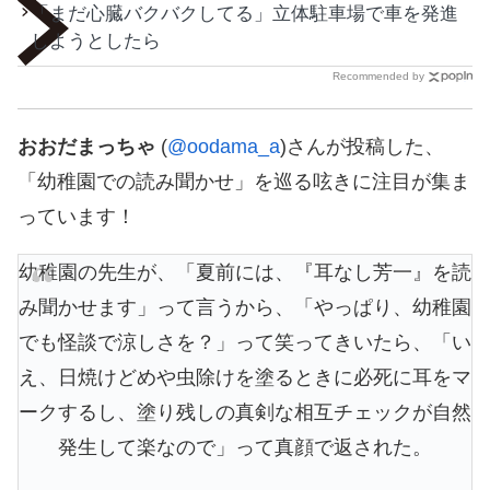
「まだ心臓バクバクしてる」立体駐車場で車を発進
しようとしたら
Recommended by
おおだまっちゃ
(
@oodama_a
)さんが投稿した、
「幼稚園での読み聞かせ」を巡る呟きに注目が集ま
っています！
幼稚園の先生が、「夏前には、『耳なし芳一』を読
み聞かせます」って言うから、「やっぱり、幼稚園
でも怪談で涼しさを？」って笑ってきいたら、「い
え、日焼けどめや虫除けを塗るときに必死に耳をマ
ークするし、塗り残しの真剣な相互チェックが自然
発生して楽なので」って真顔で返された。