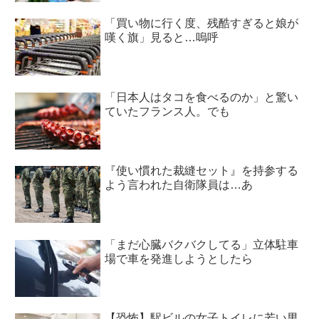
「買い物に行く度、残酷すぎると娘が
嘆く旗」見ると…嗚呼
「日本人はタコを食べるのか」と驚い
ていたフランス人。でも
『使い慣れた裁縫セット』を持参する
よう言われた自衛隊員は…あ
「まだ心臓バクバクしてる」立体駐車
場で車を発進しようとしたら
【恐怖】駅ビルの女子トイレに若い男