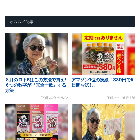
オススメ記事
８月のロト6はこの方法で買え!!
アマゾン1位の実績！380円で5
６つの数字が『完全一致』する
日間お試し。
方法
[PR]株式会社MURA
[PR]ハーブ健康本舗