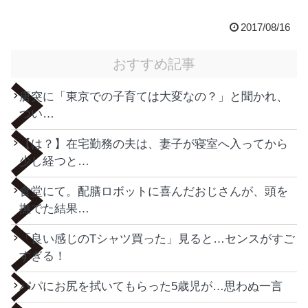
2017/08/16
おすすめ記事
唐突に「東京での子育ては大変なの？」と聞かれ、
つい…
【は？】在宅勤務の夫は、妻子が寝室へ入ってから
少し経つと…
食堂にて。配膳ロボットに喜んだおじさんが、頭を
撫でた結果…
「良い感じのTシャツ買った」見ると…センスがすご
すぎる！
パパにお尻を拭いてもらった5歳児が…思わぬ一言