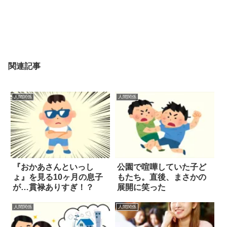
関連記事
人間関係
人間関係
『おかあさんといっし
公園で喧嘩していた子ど
ょ』を見る10ヶ月の息子
もたち。直後、まさかの
が…貫禄ありすぎ！？
展開に笑った
人間関係
人間関係