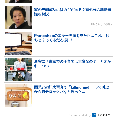
家の売却成功にはカギがある？家処分の基礎知
識を解説
PR(くらしの話題)
Photoshopのエラー画面を見たら…これ、お
ちょくってるだろ(笑)！
唐突に「東京での子育ては大変なの？」と聞か
れ、つい…
園児との記念写真で「killing me!!」って叫ぶ
から随分ロックだなと思った...
Recommended by