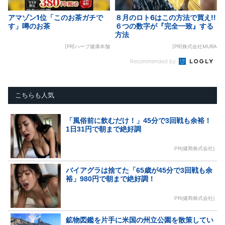
アマゾン1位「このお茶ガチで
８月のロト6はこの方法で買え!!
す」噂のお茶
６つの数字が『完全一致』する
方法
[PR]ハーブ健康本舗
[PR]株式会社MURA
Recommended by
こちらも人気
「風俗前に飲むだけ！」45分で3回戦も余裕！
1日31円で朝まで絶好調
PR(健商株式会社)
バイアグラは捨てた「65歳が45分で3回戦も余
裕」980円で朝まで絶好調！
PR(健商株式会社)
鉱物図鑑を片手に米国の州立公園を散策してい