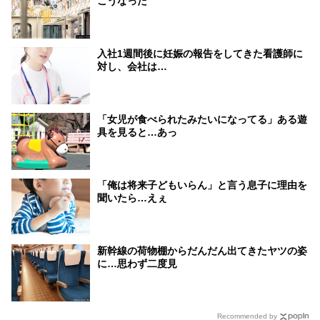
こうなった
入社1週間後に妊娠の報告をしてきた看護師に
対し、会社は…
「女児が食べられたみたいになってる」ある遊
具を見ると…あっ
「俺は将来子どもいらん」と言う息子に理由を
聞いたら…えぇ
新幹線の荷物棚からだんだん出てきたヤツの姿
に…思わず二度見
Recommended by