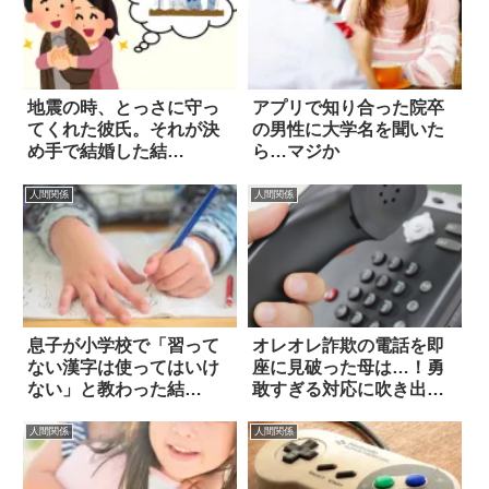
地震の時、とっさに守っ
アプリで知り合った院卒
てくれた彼氏。それが決
の男性に大学名を聞いた
め手で結婚した結
ら…マジか
果…！！
人間関係
人間関係
息子が小学校で「習って
オレオレ詐欺の電話を即
ない漢字は使ってはいけ
座に見破った母は…！勇
ない」と教わった結
敢すぎる対応に吹き出す
果…！
(笑)
人間関係
人間関係