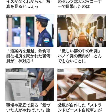
イズが全くわからん」写
のセルフ式天ぷらコーナ
真を見ると…えっ
ーで目撃したのは
仕事
体験談
「道案内を超越」飲食可
「激しい霧の中の出発」
能な場所を聞かれた警備
ハノイ発の機内が…とん
員が…神対応！
でもないことに
生活と仕事
作品
職場や家庭で見る『気づ
父親が自作した『ストラ
いた人がやればいい』論
ンドビースト自転車』が