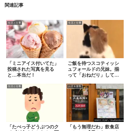
関連記事
生活と仕事
生活と仕事
「ミニアイス付いてた」
ご飯を待つスコティッシ
投稿された写真を見る
ュフォールドの兄妹。揃
と…本当だ！
って「おねだり」してい
るうち…可愛すぎる事態
に！？
生活と仕事
お店＆接客
「たべっ子どうぶつのク
「もう無理だわ」飲食店