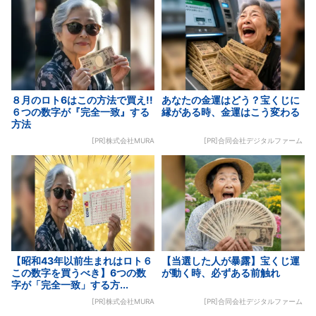
８月のロト6はこの方法で買え!!
あなたの金運はどう？宝くじに
６つの数字が『完全一致』する
縁がある時、金運はこう変わる
方法
[PR]株式会社MURA
[PR]合同会社デジタルファーム
【昭和43年以前生まれはロト６
【当選した人が暴露】宝くじ運
この数字を買うべき】6つの数
が動く時、必ずある前触れ
字が「完全一致」する方...
[PR]株式会社MURA
[PR]合同会社デジタルファーム