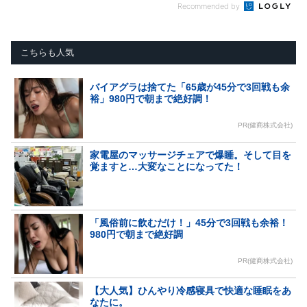
Recommended by
こちらも人気
バイアグラは捨てた「65歳が45分で3回戦も余
裕」980円で朝まで絶好調！
PR(健商株式会社)
家電屋のマッサージチェアで爆睡。そして目を
覚ますと…大変なことになってた！
「風俗前に飲むだけ！」45分で3回戦も余裕！
980円で朝まで絶好調
PR(健商株式会社)
【大人気】ひんやり冷感寝具で快適な睡眠をあ
なたに。