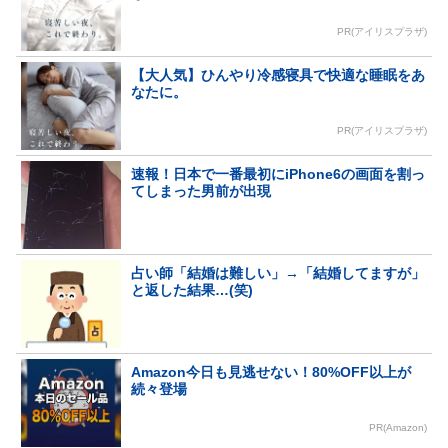
PR(アイリスプラザ)
【大人気】ひんやり冷感寝具で快適な睡眠をあ
なたに。
PR(アイリスプラザ)
速報！日本で一番最初にiPhone6の画面を割っ
てしまった男前が出現
占い師「結婚は難しい」→「結婚してますが」
と返した結果…(笑)
Amazon今日も見逃せない！80%OFF以上が
続々登場
PR(Amazon)