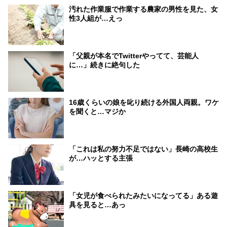
汚れた作業服で作業する農家の男性を見た、女
性3人組が…えっ
「父親が本名でTwitterやってて、芸能人
に…」続きに絶句した
16歳くらいの娘を叱り続ける外国人両親。ワケ
を聞くと…マジか
「これは私の努力不足ではない」長崎の高校生
が…ハッとする主張
「女児が食べられたみたいになってる」ある遊
具を見ると…あっ