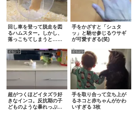
回し車を登って脱走を図
手をかざすと「シュタ
るハムスター。しかし、
ッ」と馳せ参じるウサギ
落っこちてしまうと…
が可愛すぎる(笑)
「まさかの反応」を見せ
た！
どうぶつ
どうぶつ
超がつくほどイタズラ好
手を取り合って立ち上が
きなインコ。反抗期の子
るネコと赤ちゃんがかわ
どものような暴れっぷり
いすぎる 3枚
に、手がつけられな
い！！