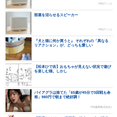
PR(デノン)
部屋を沼らせるスピーカー
PR(デノン)
『犬と猫に何か買うと』 それぞれの「異なる
リアクション」が、どっちも愛しい
【松本ひで吉】おもちゃが見えない状況で遊び
を楽しむ猫。しかし
バイアグラは捨てた「65歳が45分で3回戦も余
裕」980円で朝まで絶好調！
PR(健商株式会社)