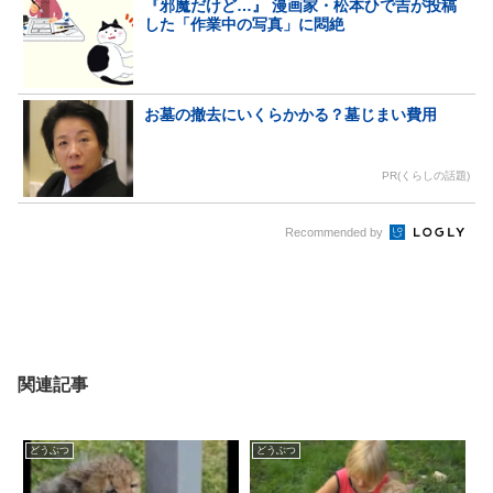
『邪魔だけど…』 漫画家・松本ひで吉が投稿
した「作業中の写真」に悶絶
お墓の撤去にいくらかかる？墓じまい費用
PR(くらしの話題)
Recommended by
関連記事
どうぶつ
どうぶつ