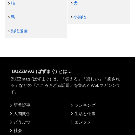
猫
犬
鳥
小動物
動物漫画
BUZZMAG (ばずまぐ) とは…
BUZZmag (ばずまぐ) は、「笑える」「楽しい」「癒され
る」などの『こころおどる話題』を集めたWebマガジンで
す。
新着記事
ランキング
人間関係
生活と仕事
どうぶつ
エンタメ
社会