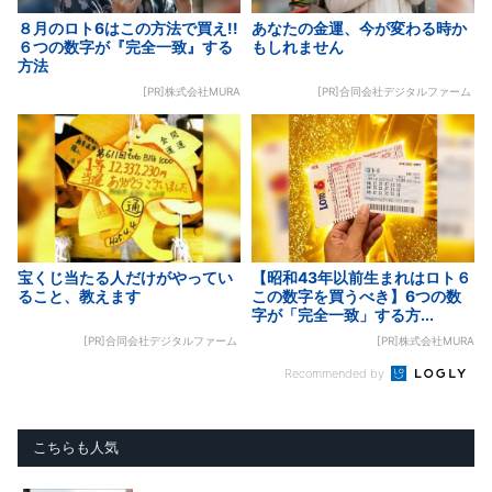
８月のロト6はこの方法で買え!!
あなたの金運、今が変わる時か
６つの数字が『完全一致』する
もしれません
方法
[PR]株式会社MURA
[PR]合同会社デジタルファーム
宝くじ当たる人だけがやってい
【昭和43年以前生まれはロト６
ること、教えます
この数字を買うべき】6つの数
字が「完全一致」する方...
[PR]合同会社デジタルファーム
[PR]株式会社MURA
Recommended by
こちらも人気