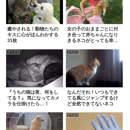
癒やされる！動物たちの
女の子のおままごとに付
キスに心がほんわかする
き合って赤ちゃんになり
31枚
きるネコがとっても幸せ
そう
どうぶつ
どうぶつ
『うちの猫は夜、何をし
なんだそれ！いつもでき
てる？』 気になってカメ
てる風にジャンプするけ
ラを仕掛けたら…！
ど全然できてないネコ
どうぶつ
どうぶつ