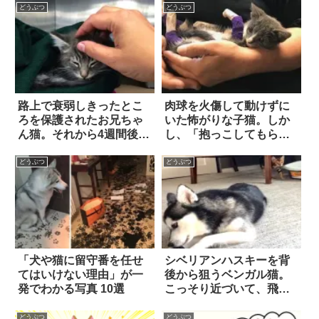
どうぶつ
どうぶつ
路上で衰弱しきったとこ
肉球を火傷して動けずに
ろを保護されたお兄ちゃ
いた怖がりな子猫。しか
ん猫。それから4週間後、
し、「抱っこしてもらう
遅れて見つかった妹猫に
喜び」を知ってから…世
再会を果たすと…？
界が180度変わった！？
どうぶつ
どうぶつ
「犬や猫に留守番を任せ
シベリアンハスキーを背
てはいけない理由」が一
後から狙うベンガル猫。
発でわかる写真 10選
こっそり近づいて、飛び
かかった結果…？！
どうぶつ
どうぶつ