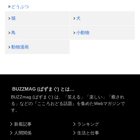
どうぶつ
猫
犬
鳥
小動物
動物漫画
BUZZMAG (ばずまぐ) とは…
BUZZmag (ばずまぐ) は、「笑える」「楽しい」「癒され
る」などの『こころおどる話題』を集めたWebマガジンで
す。
新着記事
ランキング
人間関係
生活と仕事