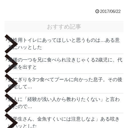
2017/06/22
おすすめ記事
男性用トイレにあってほしいと思うものは…ある意
見にハッとした
最後の一つを兄に食べられ泣きじゃくる2歳児に、代
替案を出すと
おにぎりを3つ食べてプールに向かった息子。その後
帰宅して…
新人に「経験が浅い人から教わりたくない」と言わ
れたので…
「学生さん、金魚すくいには注意しなよ」ある呟き
にハッとした