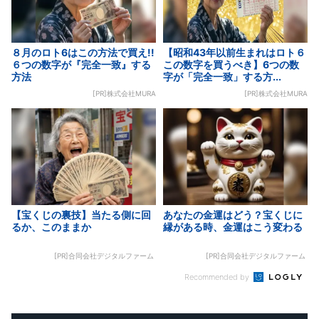
８月のロト6はこの方法で買え!!
【昭和43年以前生まれはロト６
６つの数字が『完全一致』する
この数字を買うべき】6つの数
方法
字が「完全一致」する方...
[PR]株式会社MURA
[PR]株式会社MURA
【宝くじの裏技】当たる側に回
あなたの金運はどう？宝くじに
るか、このままか
縁がある時、金運はこう変わる
[PR]合同会社デジタルファーム
[PR]合同会社デジタルファーム
Recommended by