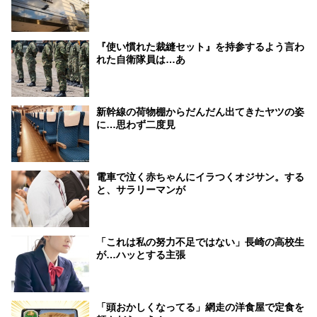
『使い慣れた裁縫セット』を持参するよう言わ
れた自衛隊員は…あ
新幹線の荷物棚からだんだん出てきたヤツの姿
に…思わず二度見
電車で泣く赤ちゃんにイラつくオジサン。する
と、サラリーマンが
「これは私の努力不足ではない」長崎の高校生
が…ハッとする主張
「頭おかしくなってる」網走の洋食屋で定食を