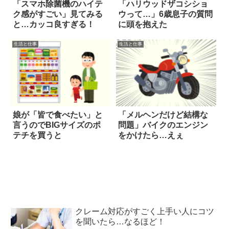
「スマホ除菌機のハイテ
「ハリウッドザコシショ
ク感がすごい」見てみる
ウって…」6歳息子の質問
と…カッコ良すぎる！
に頭を抱えた
生活と仕事
生活と仕事
娘が「皆で食べたい」と
「メルヘンだけど結構な
言うのでBIGサイズのポ
問題」バイクのエンジン
テチを買うと
をかけたら…えぇ
クレーム対応がすごく上手い人にコツ
を聞いたら…なるほど！