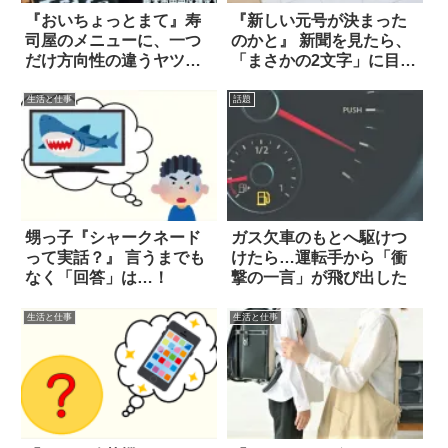
『おいちょっとまて』寿
『新しい元号が決まった
司屋のメニューに、一つ
のかと』 新聞を見たら、
だけ方向性の違うヤツが
「まさかの2文字」に目を
紛れ込んでた！
奪われた！
生活と仕事
話題
甥っ子『シャークネード
ガス欠車のもとへ駆けつ
って実話？』 言うまでも
けたら…運転手から「衝
なく「回答」は…！
撃の一言」が飛び出した
生活と仕事
生活と仕事