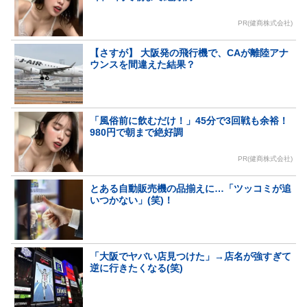
PR(健商株式会社)
【さすが】 大阪発の飛行機で、CAが離陸アナ
ウンスを間違えた結果？
「風俗前に飲むだけ！」45分で3回戦も余裕！
980円で朝まで絶好調
PR(健商株式会社)
とある自動販売機の品揃えに…「ツッコミが追
いつかない」(笑)！
「大阪でヤバい店見つけた」→店名が強すぎて
逆に行きたくなる(笑)