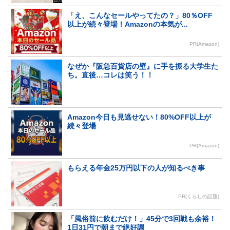
「え、こんなセールやってたの？」80％OFF
以上が続々登場！Amazonの本気が...
PR(Amazon)
なぜか『阪急百貨店の壁』に手を振る大学生た
ち。直後…コレは笑う！！
Amazon今日も見逃せない！80%OFF以上が
続々登場
PR(Amazon)
もらえる年金25万円以下の人が知るべき事
PR(くらしの話題)
「風俗前に飲むだけ！」45分で3回戦も余裕！
1日31円で朝まで絶好調