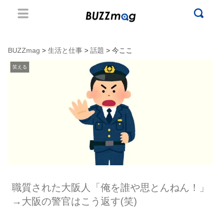
BUZZmag
>
生活と仕事
>
話題
> 今ここ
笑える
職質された大阪人「俺を誰や思とんねん！」
→大阪の警官はこう返す(笑)