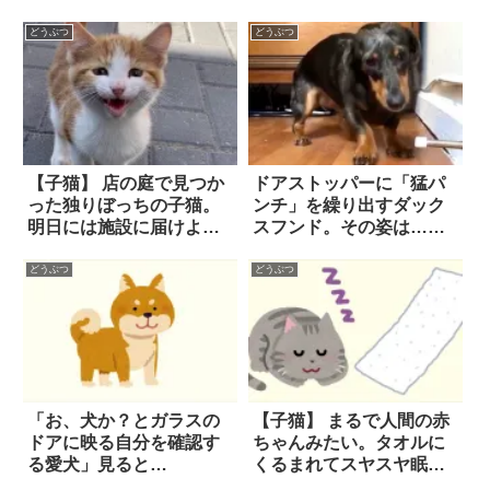
た！
どうぶつ
どうぶつ
【子猫】 店の庭で見つか
ドアストッパーに「猛パ
った独りぼっちの子猫。
ンチ」を繰り出すダック
明日には施設に届けよう
スフンド。その姿は…ま
と一時的に連れ帰った
るで、トレーニング中の
ら、飼い犬が思わぬ反応
ボクサー！？
どうぶつ
どうぶつ
を示して？
「お、犬か？とガラスの
【子猫】 まるで人間の赤
ドアに映る自分を確認す
ちゃんみたい。タオルに
る愛犬」見ると…
くるまれてスヤスヤ眠る
子猫の寝顔が…可愛すぎ