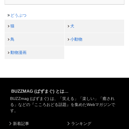
どうぶつ
猫
犬
鳥
小動物
動物漫画
BUZZMAG (ばずまぐ) とは…
BUZZmag (ばずまぐ) は、「笑える」「楽しい」「癒され
る」などの『こころおどる話題』を集めたWebマガジンで
す。
新着記事
ランキング