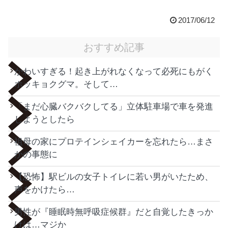
2017/06/12
おすすめ記事
かわいすぎる！起き上がれなくなって必死にもがく
ホッキョクグマ。そして…
「まだ心臓バクバクしてる」立体駐車場で車を発進
しようとしたら
祖母の家にプロテインシェイカーを忘れたら…まさ
かの事態に
【恐怖】駅ビルの女子トイレに若い男がいたため、
声をかけたら…
男性が『睡眠時無呼吸症候群』だと自覚したきっか
けは…マジか