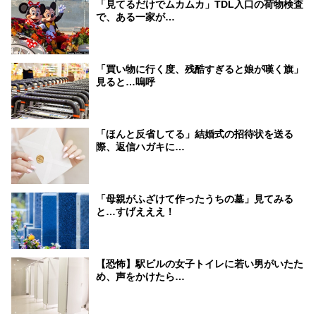
「見てるだけでムカムカ」TDL入口の荷物検査
で、ある一家が…
「買い物に行く度、残酷すぎると娘が嘆く旗」
見ると…嗚呼
「ほんと反省してる」結婚式の招待状を送る
際、返信ハガキに…
「母親がふざけて作ったうちの墓」見てみる
と…すげえええ！
【恐怖】駅ビルの女子トイレに若い男がいたた
め、声をかけたら…