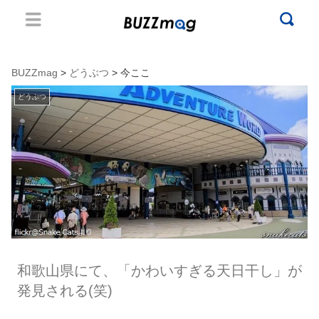
BUZZmag
>
どうぶつ
> 今ここ
どうぶつ
和歌山県にて、「かわいすぎる天日干し」が
発見される(笑)