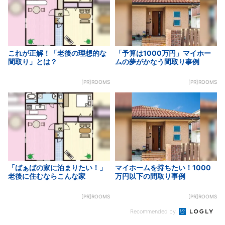
これが正解！「老後の理想的な
「予算は1000万円」マイホー
間取り」とは？
ムの夢がかなう間取り事例
[PR]ROOMS
[PR]ROOMS
「ばぁばの家に泊まりたい！」
マイホームを持ちたい！1000
老後に住むならこんな家
万円以下の間取り事例
[PR]ROOMS
[PR]ROOMS
Recommended by