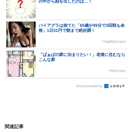
の中から顔を出したのは…！
バイアグラは捨てた「65歳が45分で3回戦も余
裕」1日31円で朝まで絶好調！
PR(健商株式会社)
「ばぁばの家に泊まりたい！」老後に住むなら
こんな家
PR(ROOMS)
Recommended by
関連記事