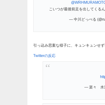
@WRHMURAMOT
こいつが最後前足を出してくる
— 中川どっぺる (@nak
引っ込み思案な様子に、キュンキュンせずには
Twitterの反応
ht
— 楽々 水遊