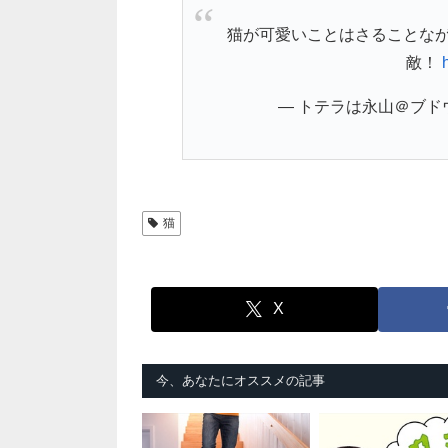
猫が可愛いことはさることなが
敵！
— トテラは永山＠ブドウ党 
猫
X
今、あなたにオススメの記事