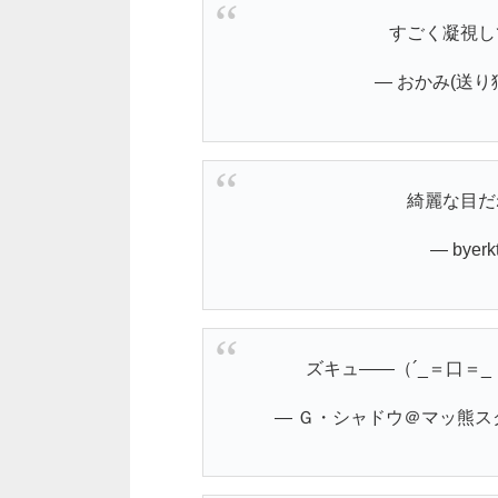
すごく凝視し
— おかみ(送り狼)
綺麗な目
— byerk
ズキュ――（´_＝口＝
— Ｇ・シャドウ＠マッ熊スク：紙