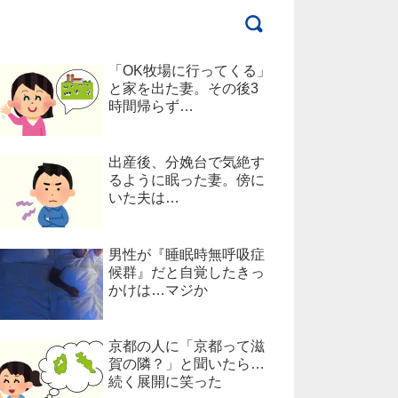
「OK牧場に行ってくる」
と家を出た妻。その後3
時間帰らず…
出産後、分娩台で気絶す
るように眠った妻。傍に
いた夫は…
男性が『睡眠時無呼吸症
候群』だと自覚したきっ
かけは…マジか
京都の人に「京都って滋
賀の隣？」と聞いたら…
続く展開に笑った