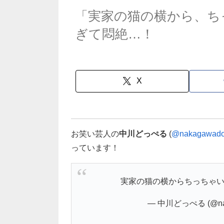
「実家の猫の横から、ち
ぎて悶絶…！
X
お笑い芸人の
中川どっぺる
(
@nakagawado
っています！
実家の猫の横からちっちゃ
— 中川どっぺる (@nak