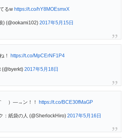
てるw
https://t.co/hY8MOEsmxX
 (@ookami102)
2017年5月15日
だね！
https://t.co/MpCErNF1P4
t (@byerkt)
2017年5月18日
_｀ ）―→ン！！
https://t.co/BCE30fMaGP
袋の人 (@SherlockHiro)
2017年5月16日