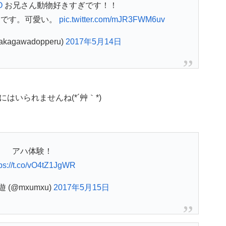
O
お兄さん動物好きすぎです！！
んです。可愛い。
pic.twitter.com/mJR3FWM6uv
agawadopperu)
2017年5月14日
いられませんね(*´艸｀*)
アハ体験！
tps://t.co/vO4tZ1JgWR
 (@mxumxu)
2017年5月15日