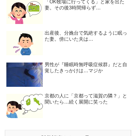
「OK牧場に行ってくる」と家を出た
妻。その後3時間帰らず…
出産後、分娩台で気絶するように眠っ
た妻。傍にいた夫は…
男性が『睡眠時無呼吸症候群』だと自
覚したきっかけは…マジか
京都の人に「京都って滋賀の隣？」と
聞いたら…続く展開に笑った