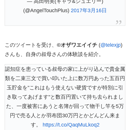
— 高田明美(キャラ&ジュエリー)
(@AngelTouchPlus)
2017年3月16日
このツイートを受け、
©︎オザワエイイチ
(
@telexjp
)
さんも、自身の叔母さんの体験談を紹介。
認知症を患っている叔母の家に上がり込んで貴金属
類を二束三文で買い叩いた上に数万円あった五百円
玉貯金を"これはもう使えない硬貨ですが特別に引
き取ってあげます"と数百円置いて持ち去られまし
た、一度被害にあうと名簿が回って物干し竿を5万
円で売る人とか羽布団30万円とかどんどん来ま
す。
https://t.co/QaqMuLkoq2