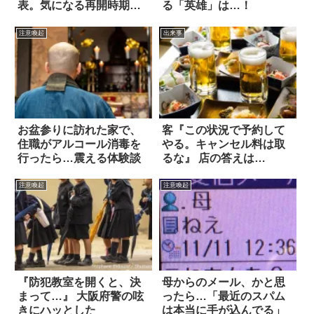
表。気になる再開時期
る「英雄」は…！
は…？
注意喚起
出来事
お盆参りに訪れた家で、
客『この状況で予約して
住職がアルコール消毒を
やる。キャンセル料は取
行ったら…震える体験談
るな』 店の答えは…
注意喚起
注意喚起
『防犯教室を開くと、決
母からのメール、かと思
まって…』 大阪府警の呟
ったら…「最近のスパム
きにハッとした
は本当に手が込んでる」