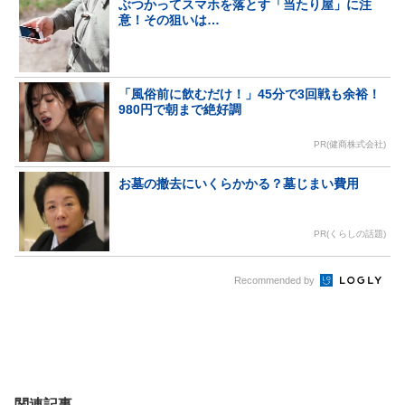
ぶつかってスマホを落とす「当たり屋」に注
意！その狙いは…
「風俗前に飲むだけ！」45分で3回戦も余裕！
980円で朝まで絶好調
PR(健商株式会社)
お墓の撤去にいくらかかる？墓じまい費用
PR(くらしの話題)
Recommended by
関連記事