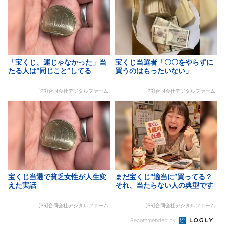
「宝くじ、運じゃなかった」当
宝くじ当選者「〇〇をやらずに
たる人は“同じこと”してる
買うのはもったいない」
[PR]合同会社デジタルファーム
[PR]合同会社デジタルファーム
宝くじ当選で貧乏女性が人生変
まだ宝くじ“適当に”買ってる？
えた実話
それ、当たらない人の典型です
[PR]合同会社デジタルファーム
[PR]合同会社デジタルファーム
Recommended by