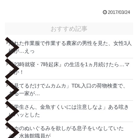
2017/03/24
おすすめ記事
汚れた作業服で作業する農家の男性を見た、女性3人
組が…えっ
『23時就寝・7時起床』の生活を1ヵ月続けたら…マ
ジか！
「見てるだけでムカムカ」TDL入口の荷物検査で、
ある一家が…
「学生さん、金魚すくいには注意しなよ」ある呟き
にハッとした
イカのぬいぐるみを欲しがる息子をいなしていた
ら、水族館職員が