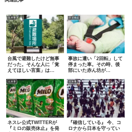
出来事
注意喚起
台風で避難したけど無事
事故に遭い「2回転」して
だった。そんな人に「覚
停まった車。その時、後
えてほしい言葉」は…
部にいた赤ん坊が…
出来事
出来事
ネスレ公式TWITTERが
『確信している』 今、コ
『ミロの販売休止』を発
ロナから日本を守ってい