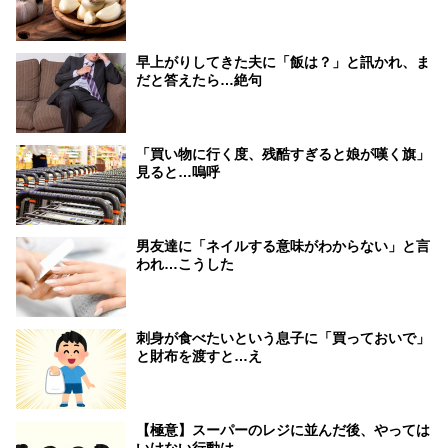
早上がりしてきた夫に「飯は？」と訊かれ、ま
だと答えたら…絶句
「買い物に行く度、残酷すぎると娘が嘆く旗」
見ると…嗚呼
男友達に「ネイルする意味がわからない」と言
われ…こうした
刺身が食べたいという息子に「買っておいで」
と財布を渡すと…え
【極意】スーパーのレジに並んだ後、やっては