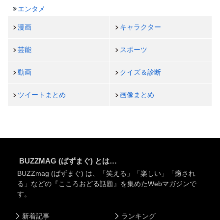
エンタメ
漫画
キャラクター
芸能
スポーツ
動画
クイズ＆診断
ツイートまとめ
画像まとめ
BUZZMAG (ばずまぐ) とは…
BUZZmag (ばずまぐ) は、「笑える」「楽しい」「癒され
る」などの『こころおどる話題』を集めたWebマガジンで
す。
新着記事
ランキング