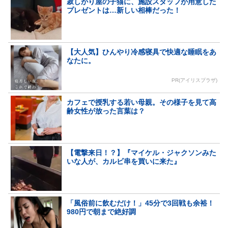
寂しがり屋の子猫に、施設スタッフが用意した
プレゼントは…新しい相棒だった！
【大人気】ひんやり冷感寝具で快適な睡眠をあ
なたに。
PR(アイリスプラザ)
カフェで授乳する若い母親。その様子を見て高
齢女性が放った言葉は？
【電撃来日！？】『マイケル・ジャクソンみた
いな人が、カルビ串を買いに来た』
「風俗前に飲むだけ！」45分で3回戦も余裕！
980円で朝まで絶好調