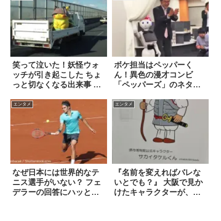
笑って泣いた！妖怪ウォ
ボケ担当はペッパーく
ッチが引き起こした ちょ
ん！異色の漫才コンビ
っと切なくなる出来事 5
「ペッパーズ」のネタが
選
面白い(笑)
エンタメ
エンタメ
なぜ日本には世界的なテ
『名前を変えればバレな
ニス選手がいない？ フェ
いとでも？』 大阪で見か
デラーの回答にハッとす
けたキャラクターが、ど
る
う見ても！！