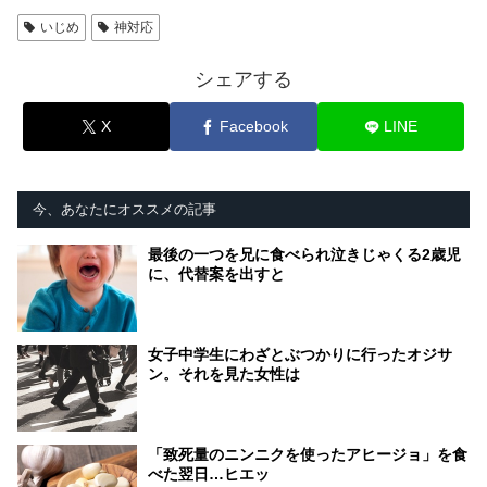
いじめ
神対応
シェアする
X
Facebook
LINE
今、あなたにオススメの記事
最後の一つを兄に食べられ泣きじゃくる2歳児
に、代替案を出すと
女子中学生にわざとぶつかりに行ったオジサ
ン。それを見た女性は
「致死量のニンニクを使ったアヒージョ」を食
べた翌日…ヒエッ