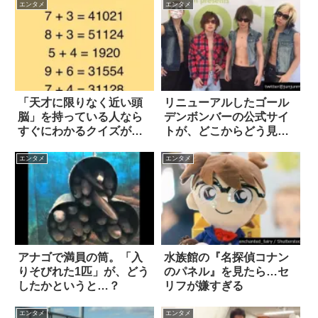
エンタメ
エンタメ
「天才に限りなく近い頭
リニューアルしたゴール
脳」を持っている人なら
デンボンバーの公式サイ
すぐにわかるクイズが話
トが、どこからどう見て
題に！
も…(笑)
エンタメ
エンタメ
アナゴで満員の筒。「入
水族館の『名探偵コナン
りそびれた1匹」が、どう
のパネル』を見たら…セ
したかというと…？
リフが嫌すぎる
エンタメ
エンタメ