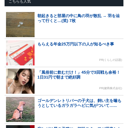
こちらも人気
朝起きると部屋の中に鳥の羽が散乱 → 羽を辿
って行くと…(笑) 7枚
もらえる年金25万円以下の人が知るべき事
PR(くらしの話題)
「風俗前に飲むだけ！」45分で3回戦も余裕！
1日31円で朝まで絶好調
PR(健商株式会社)
ゴールデンレトリバーの子犬は、飼い主を噛も
うとしているガラガラヘビに気がついて…...