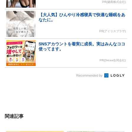
PR(健商株式会社)
【大人気】ひんやり冷感寝具で快適な睡眠をあ
なたに。
PR(アイリスプラザ)
SNSアカウントを着実に成長。実はみんなココ
使ってます。
PR(Dreaw合同会社)
Recommended by
関連記事