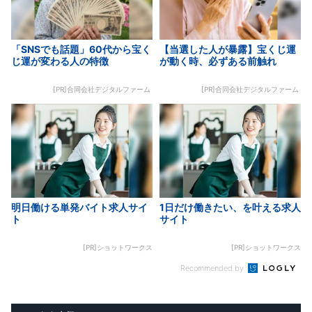
「SNSでも話題」60代から宝く
【当選した人が暴露】宝くじ運
じ運が変わる人の特徴
が動く時、必ずある前触れ
[PR]合同会社デジタルファーム
[PR]合同会社デジタルファーム
明日働ける単発バイト求人サイ
1日だけ働きたい、を叶える求人
ト
サイト
[PR]ショットワークス
[PR]ショットワークス
Recommended by