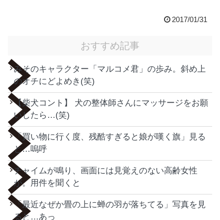
2017/01/31
おすすめ記事
みそのキャラクター「マルコメ君」の歩み。斜め上
のオチにどよめき(笑)
【柴犬コント】 犬の整体師さんにマッサージをお願
いしたら…(笑)
「買い物に行く度、残酷すぎると娘が嘆く旗」見る
と…嗚呼
チャイムが鳴り、画面には見覚えのない高齢女性
が。用件を聞くと
「最近なぜか畳の上に蝉の羽が落ちてる」写真を見
ると…あっ