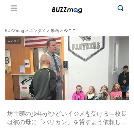
BUZZmag
>
エンタメ
>
動画
> 今ここ
エンタメ
坊主頭の少年がひどいイジメを受ける→校長
は彼の母に「バリカン」を貸すよう依頼し…