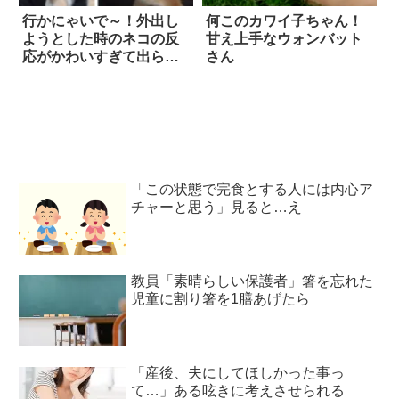
行かにゃいで～！外出し
何このカワイ子ちゃん！
ようとした時のネコの反
甘え上手なウォンバット
応がかわいすぎて出られ
さん
ない
「この状態で完食とする人には内心ア
チャーと思う」見ると…え
教員「素晴らしい保護者」箸を忘れた
児童に割り箸を1膳あげたら
「産後、夫にしてほしかった事っ
て…」ある呟きに考えさせられる