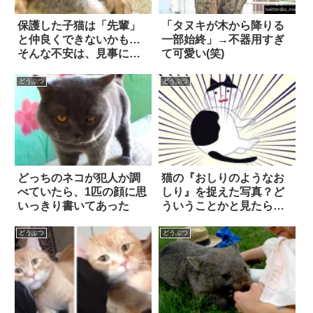
保護した子猫は「先輩」
「タヌキが木から降りる
と仲良くできないかも…
一部始終」→不器用すぎ
そんな不安は、見事に外
て可愛い(笑)
れた！
どうぶつ
どうぶつ
どっちのネコが犯人か調
猫の『おしりのようなお
べていたら、1匹の顔に思
しり』を捉えた写真？ど
いっきり書いてあった
ういうことかと見たら、
なるほど！
どうぶつ
どうぶつ