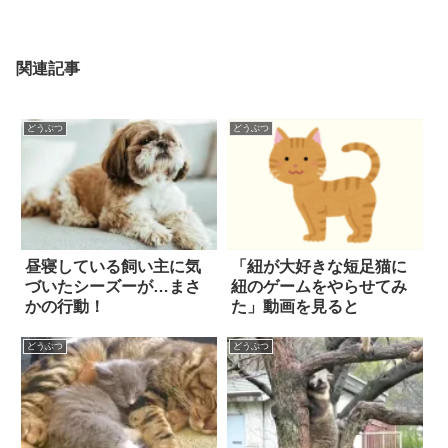
関連記事
どうぶつ
どうぶつ
昼寝している飼い主に気
「紐が大好きな短足猫に
づいたシーズーが…まさ
紐のゲームをやらせてみ
かの行動！
た」動画を見ると
どうぶつ
どうぶつ