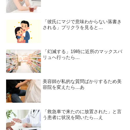
「彼氏にマジで意味わからない落書き
される」プリクラを見ると…
「幻滅する」19時に近所のマックスバ
リュへ行ったら…
美容師が私的な質問ばかりするため美
容院を変えたら…あ
「救急車で来たのに放置された」と言
う患者に状況を聞いたら…え