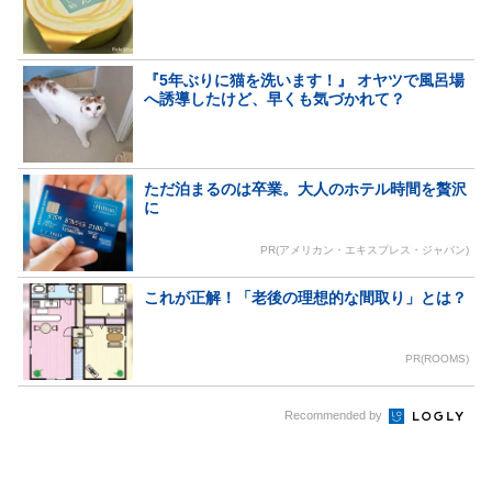
『5年ぶりに猫を洗います！』 オヤツで風呂場
へ誘導したけど、早くも気づかれて？
ただ泊まるのは卒業。大人のホテル時間を贅沢
に
PR(アメリカン・エキスプレス・ジャパン)
これが正解！「老後の理想的な間取り」とは？
PR(ROOMS)
Recommended by