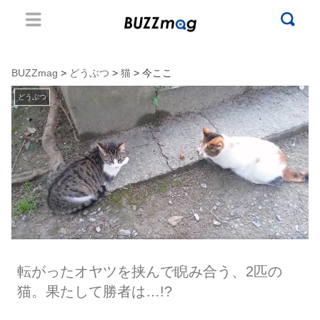
BUZZmag
>
どうぶつ
>
猫
> 今ここ
どうぶつ
転がったオヤツを挟んで睨み合う、2匹の
猫。果たして勝者は…!?