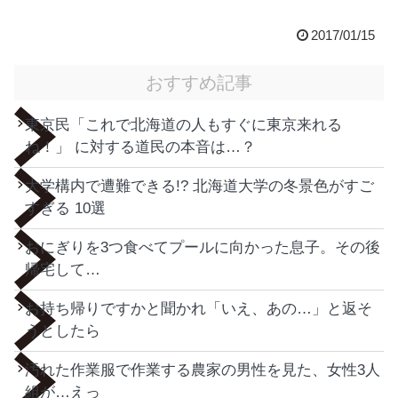
2017/01/15
おすすめ記事
東京民「これで北海道の人もすぐに東京来れる
ね！」 に対する道民の本音は…？
大学構内で遭難できる!? 北海道大学の冬景色がすご
すぎる 10選
おにぎりを3つ食べてプールに向かった息子。その後
帰宅して…
お持ち帰りですかと聞かれ「いえ、あの…」と返そ
うとしたら
汚れた作業服で作業する農家の男性を見た、女性3人
組が…えっ