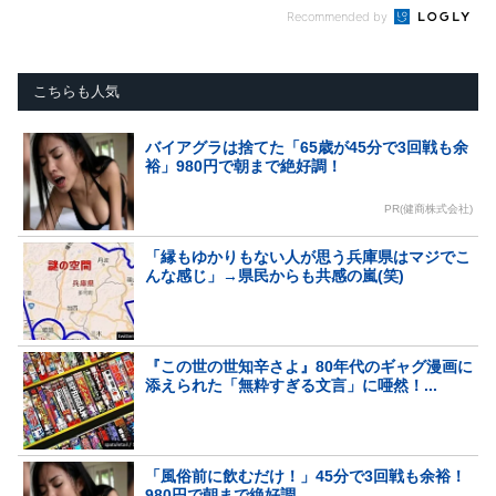
Recommended by
こちらも人気
バイアグラは捨てた「65歳が45分で3回戦も余
裕」980円で朝まで絶好調！
PR(健商株式会社)
「縁もゆかりもない人が思う兵庫県はマジでこ
んな感じ」→県民からも共感の嵐(笑)
『この世の世知辛さよ』80年代のギャグ漫画に
添えられた「無粋すぎる文言」に唖然！...
「風俗前に飲むだけ！」45分で3回戦も余裕！
980円で朝まで絶好調