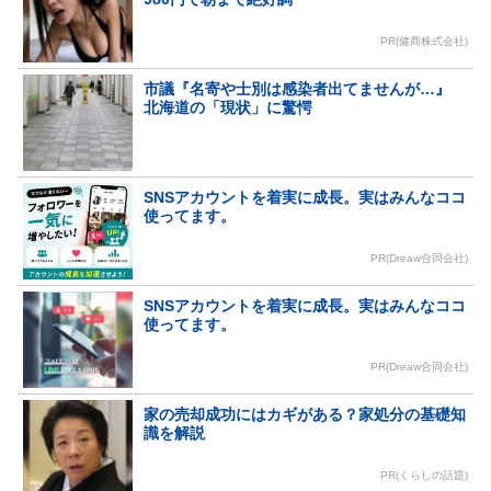
PR(健商株式会社)
市議『名寄や士別は感染者出てませんが…』
北海道の「現状」に驚愕
SNSアカウントを着実に成長。実はみんなココ
使ってます。
PR(Dreaw合同会社)
SNSアカウントを着実に成長。実はみんなココ
使ってます。
PR(Dreaw合同会社)
家の売却成功にはカギがある？家処分の基礎知
識を解説
PR(くらしの話題)