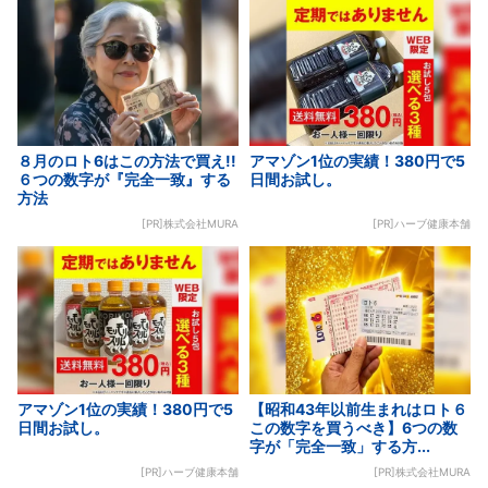
８月のロト6はこの方法で買え!!
アマゾン1位の実績！380円で5
６つの数字が『完全一致』する
日間お試し。
方法
[PR]株式会社MURA
[PR]ハーブ健康本舗
アマゾン1位の実績！380円で5
【昭和43年以前生まれはロト６
日間お試し。
この数字を買うべき】6つの数
字が「完全一致」する方...
[PR]ハーブ健康本舗
[PR]株式会社MURA