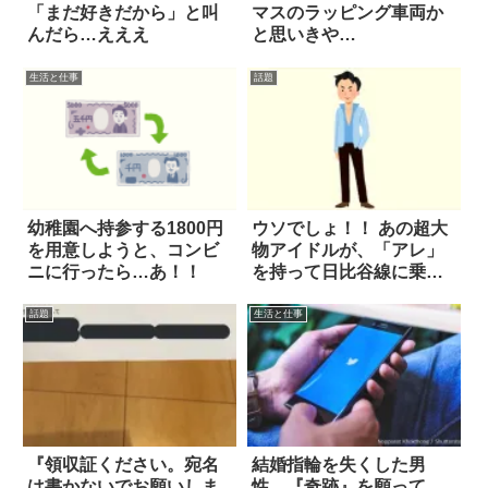
「まだ好きだから」と叫
マスのラッピング車両か
んだら…えええ
と思いきや…
生活と仕事
話題
幼稚園へ持参する1800円
ウソでしょ！！ あの超大
を用意しようと、コンビ
物アイドルが、「アレ」
ニに行ったら…あ！！
を持って日比谷線に乗っ
ていた！？
話題
生活と仕事
『領収証ください。宛名
結婚指輪を失くした男
は書かないでお願いしま
性。『奇跡』を願って、