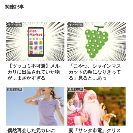
関連記事
生活と仕事
生活と仕事
【ツッコミ不可避】メル
「こやつ、シャインマス
カリに出品されていた物
カットの粒になりきって
が…まさかすぎる
る」見ると…あっ
生活と仕事
生活と仕事
偶然再会した元カレに
妻「サンタ市電」クリス