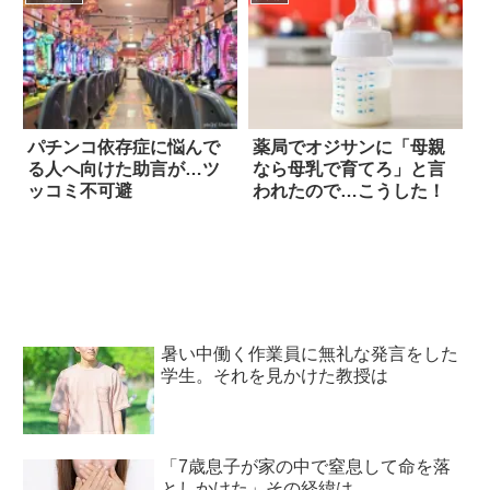
パチンコ依存症に悩んで
薬局でオジサンに「母親
る人へ向けた助言が…ツ
なら母乳で育てろ」と言
ッコミ不可避
われたので…こうした！
暑い中働く作業員に無礼な発言をした
学生。それを見かけた教授は
「7歳息子が家の中で窒息して命を落
としかけた」その経緯は…