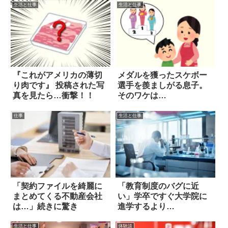
生活と仕事
生活と仕事
『これがアメリカの薄切
メダルを獲ったスケボー
り肉です』 投稿された写
選手を羨ましがる息子。
真を見たら…衝撃！！
そのワケは…
仕事
生活と仕事
「契約ファイルを綺麗に
「教育制度のバグに近
まとめてくる不動産会社
い」学卒ですぐ大学院に
は…」続きに驚き
進学するより…
生活と仕事
体験談