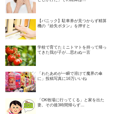
【パニック】駐車券が見つからず精算
機の『紛失ボタン』を押すと
学校で育てたミニトマトを持って帰っ
てきた我が子が…思わぬ一言
「わたあめが一瞬で溶けて魔界の傘
に」投稿写真に16万いいね
「OK牧場に行ってくる」と家を出た
妻。その後3時間帰らず…