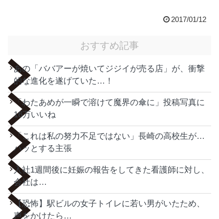
2017/01/12
おすすめ記事
あの「ババアーが焼いてジジイが売る店」が、衝撃
的な進化を遂げていた…！
「わたあめが一瞬で溶けて魔界の傘に」投稿写真に
16万いいね
「これは私の努力不足ではない」長崎の高校生が…
ハッとする主張
入社1週間後に妊娠の報告をしてきた看護師に対し、
会社は…
【恐怖】駅ビルの女子トイレに若い男がいたため、
声をかけたら…