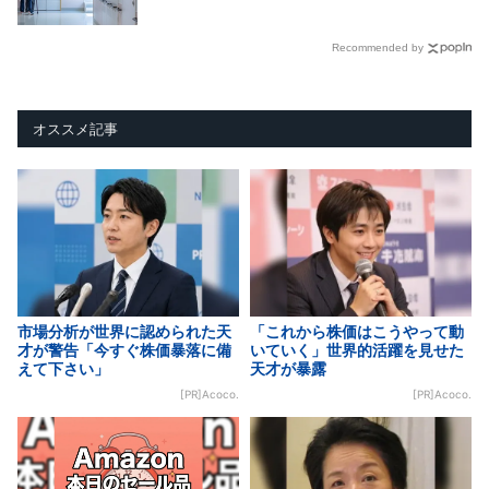
Recommended by
オススメ記事
市場分析が世界に認められた天
「これから株価はこうやって動
才が警告「今すぐ株価暴落に備
いていく」世界的活躍を見せた
えて下さい」
天才が暴露
[PR]Acoco.
[PR]Acoco.