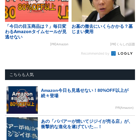
「今日の目玉商品は？」毎日変
お墓の撤去にいくらかかる？墓
わるAmazonタイムセールが見
じまい費用
逃せない
[PR]Amazon
[PR]くらしの話題
Recommended by
こちらも人気
Amazon今日も見逃せない！80%OFF以上が
続々登場
PR(Amazon)
あの「ババアーが焼いてジジイが売る店」が、
衝撃的な進化を遂げていた…！