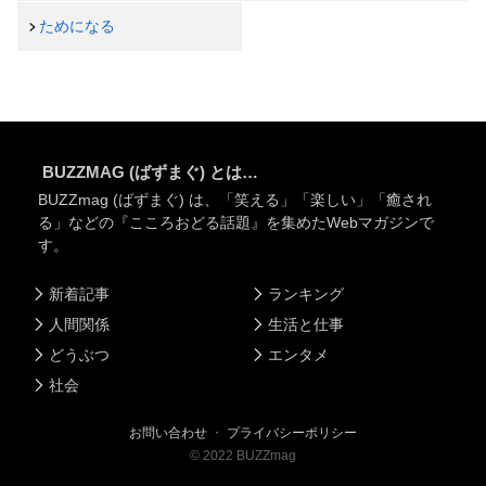
ためになる
BUZZMAG (ばずまぐ) とは…
BUZZmag (ばずまぐ) は、「笑える」「楽しい」「癒され
る」などの『こころおどる話題』を集めたWebマガジンで
す。
新着記事
ランキング
人間関係
生活と仕事
どうぶつ
エンタメ
社会
お問い合わせ
・
プライバシーポリシー
©
2022
BUZZmag