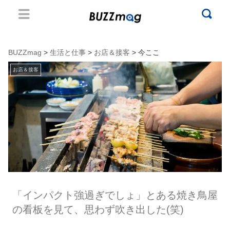
BUZZmag
>
生活と仕事
>
お店＆接客
> 今ここ
お店＆接客
「インパクト強過ぎでしょ」とある焼き鳥屋
の看板を見て、思わず吹き出した(笑)