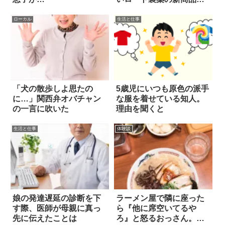
話題
ローカル
生活と仕事
「犬の散歩しよ思たの
5歳児にいつも原色の派手
に…」関西弁オバチャン
な服を着せている知人。
の一言に吹いた
理由を聞くと
生活と仕事
体験談
娘の発達遅延の診断を下
ラーメン屋で隣に座った
す際、医師が母親に真っ
ら『他に席空いてるや
先に伝えたことは
ろ』と怒るおっさん。で