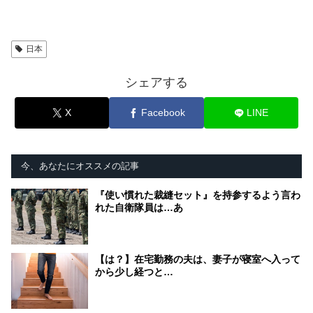
日本
シェアする
X
Facebook
LINE
今、あなたにオススメの記事
『使い慣れた裁縫セット』を持参するよう言わ
れた自衛隊員は…あ
【は？】在宅勤務の夫は、妻子が寝室へ入って
から少し経つと…