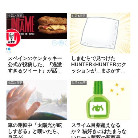
生活と仕事
お店＆接客
スペインのケンタッキー
しまむらで見つけた
公式が投稿した、『過激
HUNTER×HUNTERのク
すぎるツイート』が話
ッションが…まさかすぎ
題！
る
生活と仕事
生活と仕事
車の運転中「太陽光が眩
スライム目薬超えなる
しすぎる」と嘆いたら、
か？ 猫好きにはたまらな
息子が…
いロート製薬の新商品が