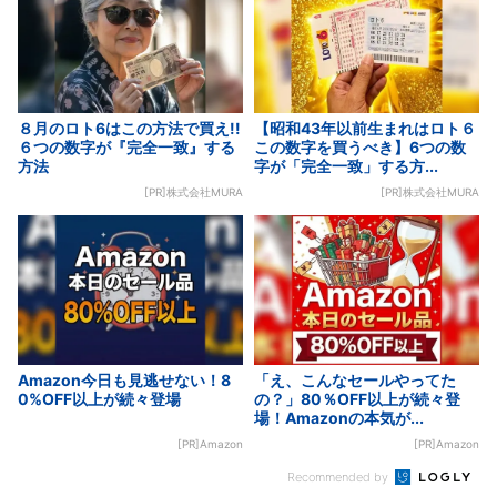
８月のロト6はこの方法で買え!!
【昭和43年以前生まれはロト６
６つの数字が『完全一致』する
この数字を買うべき】6つの数
方法
字が「完全一致」する方...
[PR]株式会社MURA
[PR]株式会社MURA
Amazon今日も見逃せない！8
「え、こんなセールやってた
0%OFF以上が続々登場
の？」80％OFF以上が続々登
場！Amazonの本気が...
[PR]Amazon
[PR]Amazon
Recommended by