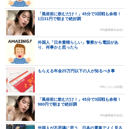
「風俗前に飲むだけ！」45分で3回戦も余裕！
1日31円で朝まで絶好調
PR(健商株式会社)
外国人「日本素晴らしい」警察から電話があ
り、何事かと思ったら
もらえる年金25万円以下の人が知るべき事
PR(くらしの話題)
「風俗前に飲むだけ！」45分で3回戦も余裕！
980円で朝まで絶好調
PR(健商株式会社)
外国人が不思議に思う、日本の電車でよく見る