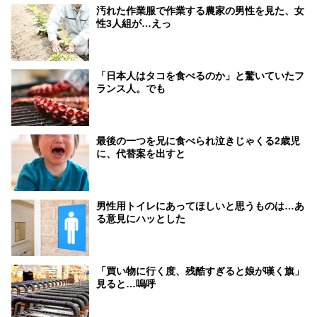
汚れた作業服で作業する農家の男性を見た、女
性3人組が…えっ
「日本人はタコを食べるのか」と驚いていたフ
ランス人。でも
最後の一つを兄に食べられ泣きじゃくる2歳児
に、代替案を出すと
男性用トイレにあってほしいと思うものは…あ
る意見にハッとした
「買い物に行く度、残酷すぎると娘が嘆く旗」
見ると…嗚呼