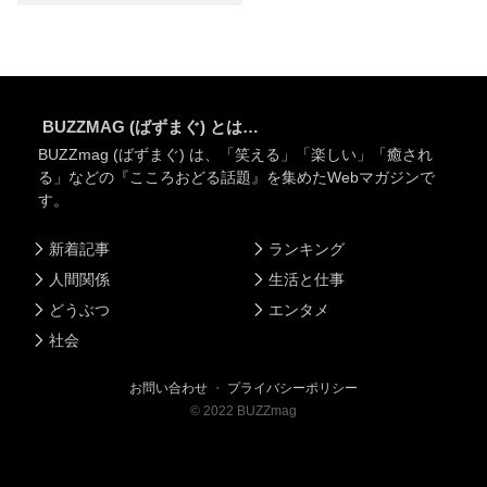
BUZZMAG (ばずまぐ) とは…
BUZZmag (ばずまぐ) は、「笑える」「楽しい」「癒され
る」などの『こころおどる話題』を集めたWebマガジンで
す。
新着記事
ランキング
人間関係
生活と仕事
どうぶつ
エンタメ
社会
お問い合わせ
・
プライバシーポリシー
©
2022
BUZZmag