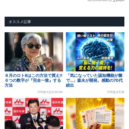
Recommended by
オススメ記事
８月のロト6はこの方法で買え!!
「気になっていた認知機能が菌
６つの数字が『完全一致』する
で…」森永が開発。感動の70代
方法
続出
[PR]株式会社MURA
[PR]森永乳業