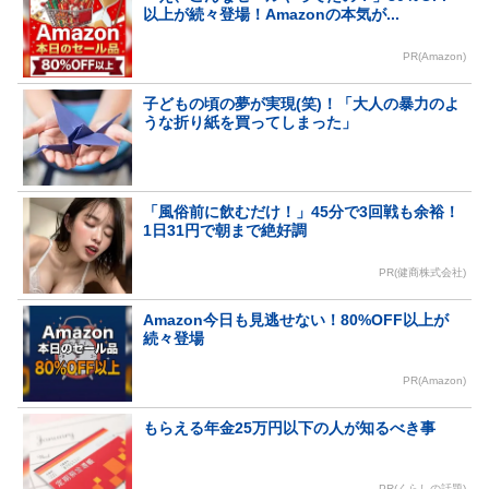
以上が続々登場！Amazonの本気が...
PR(Amazon)
子どもの頃の夢が実現(笑)！「大人の暴力のよ
うな折り紙を買ってしまった」
「風俗前に飲むだけ！」45分で3回戦も余裕！
1日31円で朝まで絶好調
PR(健商株式会社)
Amazon今日も見逃せない！80%OFF以上が
続々登場
PR(Amazon)
もらえる年金25万円以下の人が知るべき事
PR(くらしの話題)