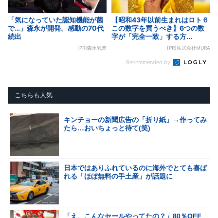
「気になっていた認知機能が菌
【昭和43年以前生まれはロト６
で…」森永が開発。感動の70代
この数字を買うべき】6つの数
続出
字が「完全一致」する方...
[PR]森永乳業
[PR]株式会社MURA
Recommended by
こちらも人気
キンチョーの新聞広告の「折り紙」→作ってみ
たら…おいちょっと待て(笑)
日本ではありふれているのに海外でとても喜ば
れる「ほぼ無料の手土産」が話題に
「え、こんなセールやってたの？」80％OFF