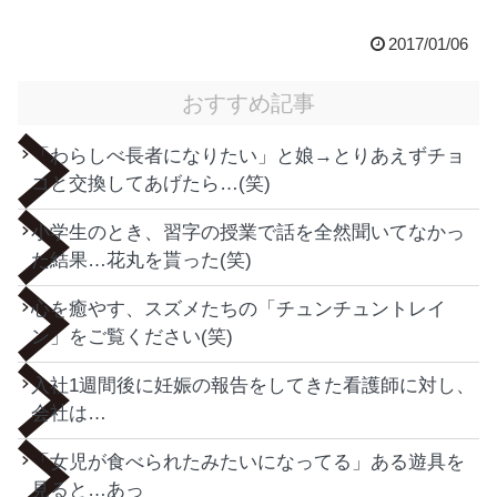
2017/01/06
おすすめ記事
「わらしべ長者になりたい」と娘→とりあえずチョ
コと交換してあげたら…(笑)
小学生のとき、習字の授業で話を全然聞いてなかっ
た結果…花丸を貰った(笑)
心を癒やす、スズメたちの「チュンチュントレイ
ン」をご覧ください(笑)
入社1週間後に妊娠の報告をしてきた看護師に対し、
会社は…
「女児が食べられたみたいになってる」ある遊具を
見ると…あっ