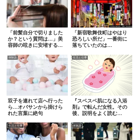
「前髪自分で切りました
「新宿歌舞伎町はやはり
か？という質問は…」美
恐ろしい所だ」一番街に
容師の呟きに安堵する人
落ちていたのは…
が続出(笑)
体験談
生活と仕事
双子を連れて店へ行った
『スベスベ肌になる入浴
ら…オバサンから掛けら
剤』で転んだ女性。その
れた言葉に絶句
後、説明をよく読む
と…？
生活と仕事
体験談