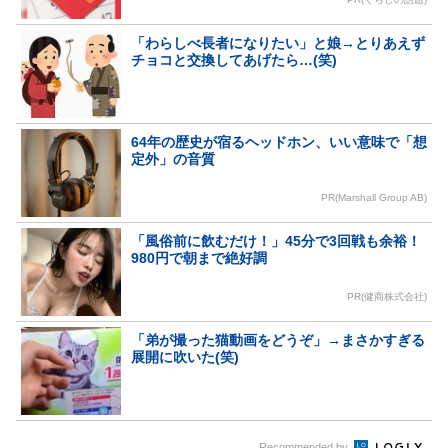
「わらしべ長者になりたい」と娘→とりあえず
チョコと交換してあげたら…(笑)
64年の歴史が宿るヘッドホン、いい意味で「想
定外」の音質
PR(Marshall Group AB)
「風俗前に飲むだけ！」45分で3回戦も余裕！
980円で朝まで絶好調
PR(健商株式会社)
「弟が撮った猫動画をどうぞ」→まさかすぎる
展開に吹いた(笑)
Recommended by