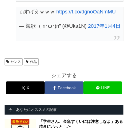
すげえｗｗｗ
https://t.co/dgnoOaNmMU
— 海歌（ n･ω･)n” (@Uka1N)
2017年1月4日
センス
作品
シェアする
X
Facebook
LINE
今、あなたにオススメの記事
「学生さん、金魚すくいには注意しなよ」ある
呟きにハッとした