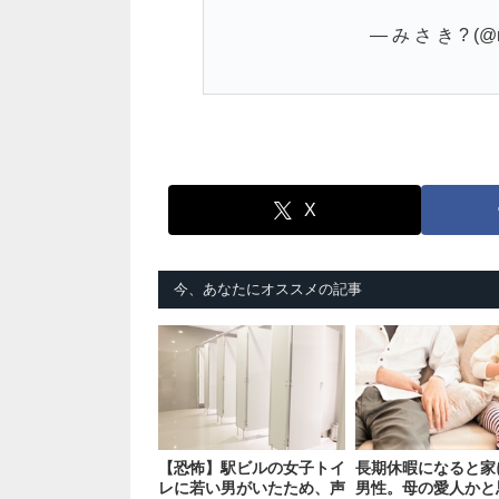
— み さ き ? (@m
X
今、あなたにオススメの記事
【恐怖】駅ビルの女子トイ
長期休暇になると家
レに若い男がいたため、声
男性。母の愛人かと