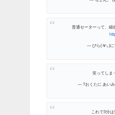
普通セーターって、縮
ht
— ぴら(-∀-｡)にす
笑ってしま
— ?おくたに あいみ? (
これで3分