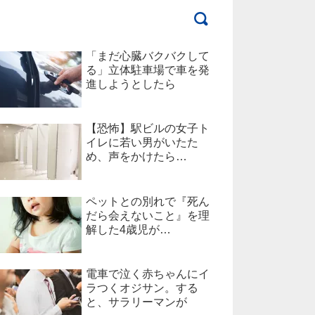
「まだ心臓バクバクして
る」立体駐車場で車を発
進しようとしたら
【恐怖】駅ビルの女子ト
イレに若い男がいたた
め、声をかけたら…
ペットとの別れで『死ん
だら会えないこと』を理
解した4歳児が…
電車で泣く赤ちゃんにイ
ラつくオジサン。する
と、サラリーマンが