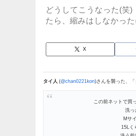
どうしてこうなった(笑
たら、縮みはしなかった
X
タイ人
(
@chan0221kon
)さんを襲った、
この前ネットで買
洗っ
Mサ
15L
洗う前