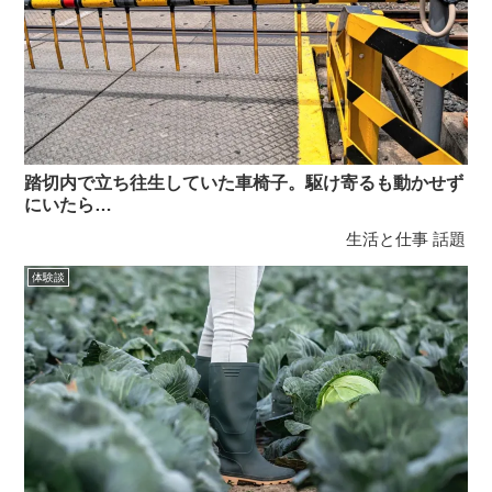
踏切内で立ち往生していた車椅子。駆け寄るも動かせず
にいたら…
生活と仕事
話題
体験談