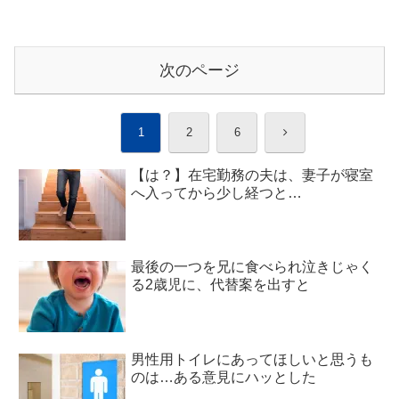
次のページ
次
1
2
6
へ
【は？】在宅勤務の夫は、妻子が寝室
へ入ってから少し経つと…
最後の一つを兄に食べられ泣きじゃく
る2歳児に、代替案を出すと
男性用トイレにあってほしいと思うも
のは…ある意見にハッとした