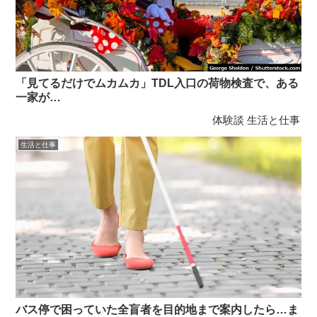
「見てるだけでムカムカ」TDL入口の荷物検査で、ある
一家が…
体験談
生活と仕事
生活と仕事
バス停で困っていた全盲者を目的地まで案内したら…ま