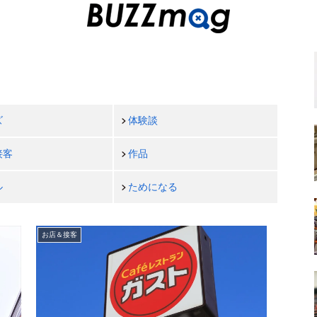
ズ
体験談
接客
作品
ル
ためになる
お店＆接客