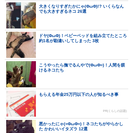
大きくなりすぎたかにゃ(ΦωΦ)!? いくらなん
でも大きすぎるネコ 26選
ドヤ(ΦωΦ)！ベビーベッドを組み立てたところ
約1名が勘違いしてしまった 3枚
こうやったら撫でるんやで(ΦωΦ=)！人間を躾
けるネコたち
もらえる年金25万円以下の人が知るべき事
PR(くらしの話題)
悪かったにゃ(=ΦωΦ=)！ネコたちがやらかし
た かわいいイタズラ 12選