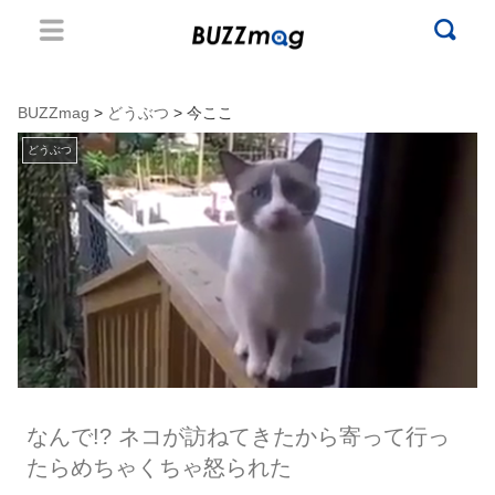
BUZZmag
>
どうぶつ
> 今ここ
どうぶつ
なんで!? ネコが訪ねてきたから寄って行っ
たらめちゃくちゃ怒られた