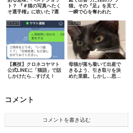
ト？ 『＃猫の写真へたく
猫。その『足』を見て、
そ選手権』に吹いた 7選
一瞬で心を奪われた
どうぶつ
どうぶつ
【裏技】クロネコヤマト
母猫が落ち着いて出産で
公式LINEに「猫語」で話
きるよう、引き取りを決
しかけたら…すげえ！
めた里親。しかし…思わ
ぬ事態に
コメント
コメントを書き込む