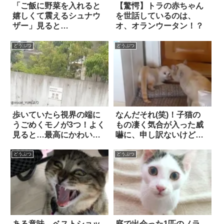
「ご飯に野菜を入れると
【驚愕】トラの赤ちゃん
嬉しくて震えるシュナウ
を世話しているのは、
ザー」見ると…
オ、オランウータン！？
どうぶつ
どうぶつ
歩いていたら視界の端に
なんだそれ(笑)！子猫の
うごめくモノが3つ！よく
もの凄く気合が入った威
見ると…最高にかわいい
嚇に、申し訳ないけど笑
4枚
った
どうぶつ
どうぶつ
ある意味、ベストショッ
庭で出会った1匹のノラ