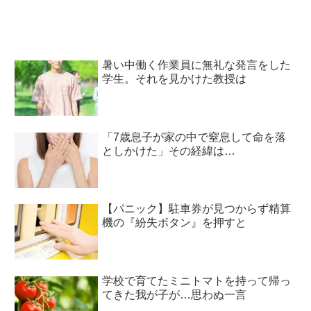
暑い中働く作業員に無礼な発言をした
学生。それを見かけた教授は
「7歳息子が家の中で窒息して命を落
としかけた」その経緯は…
【パニック】駐車券が見つからず精算
機の『紛失ボタン』を押すと
学校で育てたミニトマトを持って帰っ
てきた我が子が…思わぬ一言