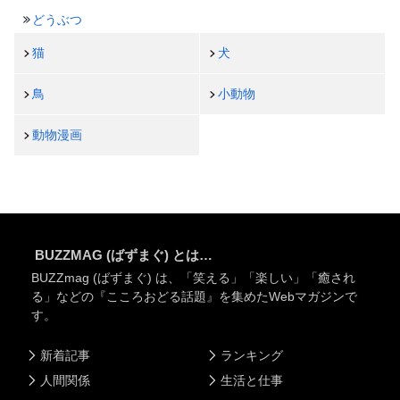
どうぶつ
猫
犬
鳥
小動物
動物漫画
BUZZMAG (ばずまぐ) とは…
BUZZmag (ばずまぐ) は、「笑える」「楽しい」「癒され
る」などの『こころおどる話題』を集めたWebマガジンで
す。
新着記事
ランキング
人間関係
生活と仕事