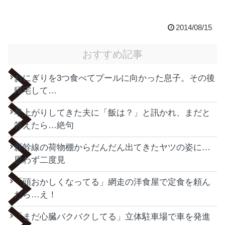
2014/08/15
おすすめ記事
おにぎりを3つ食べてプールに向かった息子。その後
帰宅して…
早上がりしてきた夫に「飯は？」と訊かれ、まだと
答えたら…絶句
新幹線の荷物棚からだんだん出てきたヤツの姿に…
思わず二度見
「頭おかしくなってる」網走の洋食屋で定食を頼ん
だら…え！
「まだ心臓バクバクしてる」立体駐車場で車を発進