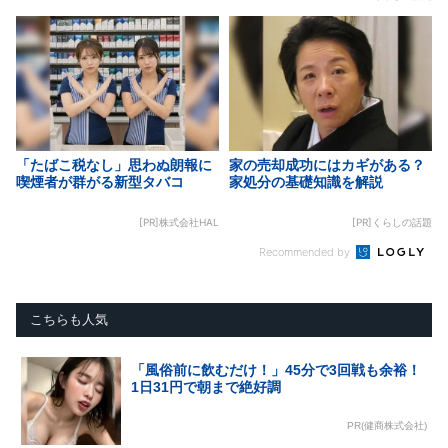
「たばこ税なし」思わぬ朗報に
家の売却成功にはカギがある？
喫煙者が群がる新型タバコ
家処分の基礎知識を解説
[PR]株式会社HAL
[PR]くらしの話題
Recommended by
こちらも人気
「風俗前に飲むだけ！」45分で3回戦も余裕！
1日31円で朝まで絶好調
PR(健商株式会社)