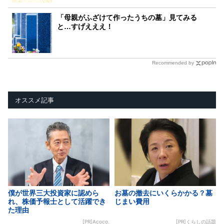
「母親がふざけて作ったうちの墓」見てみる
と…すげえええ！
Recommended by
オススメ記事
僕が世界三大投資家に認めら
お墓の撤去にいくらかかる？墓
れ、株価予報士として活躍でき
じまい費用
た理由
[PR]Acoco.
[PR]くらしの話題