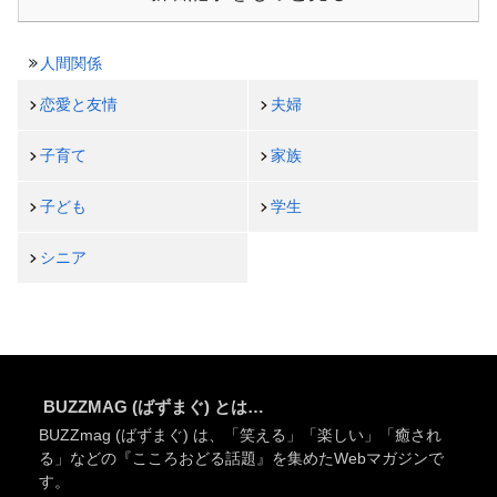
人間関係
恋愛と友情
夫婦
子育て
家族
子ども
学生
シニア
BUZZMAG (ばずまぐ) とは…
BUZZmag (ばずまぐ) は、「笑える」「楽しい」「癒され
る」などの『こころおどる話題』を集めたWebマガジンで
す。