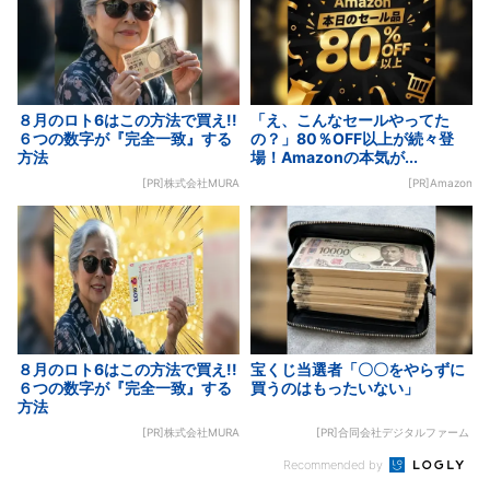
８月のロト6はこの方法で買え!!
「え、こんなセールやってた
６つの数字が『完全一致』する
の？」80％OFF以上が続々登
方法
場！Amazonの本気が...
[PR]株式会社MURA
[PR]Amazon
８月のロト6はこの方法で買え!!
宝くじ当選者「〇〇をやらずに
６つの数字が『完全一致』する
買うのはもったいない」
方法
[PR]株式会社MURA
[PR]合同会社デジタルファーム
Recommended by