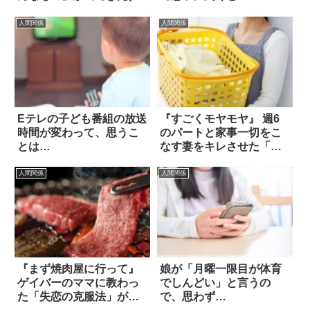
2枚
人間関係
人間関係
Eテレの子ども番組の放送
『すごくモヤモヤ』 週6
時間が変わって、思うこ
のパートと家事一切をこ
とは…
なす妻をキレさせた「夫
の一言」とは？
人間関係
人間関係
『まず焼肉屋に行って』
娘が「月曜一限目が体育
ゲイバーのママに教わっ
でしんどい」と言うの
た「失恋の克服法」が斜
で、思わず…