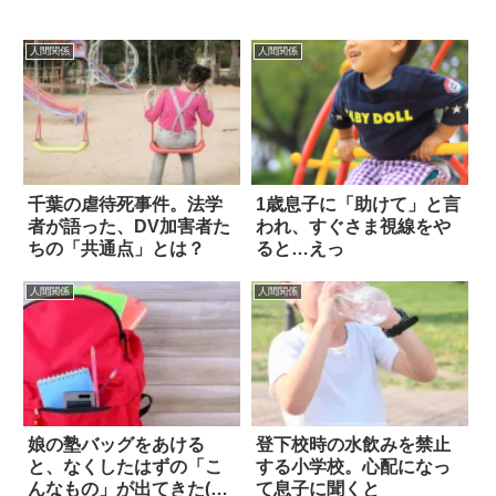
人間関係
人間関係
千葉の虐待死事件。法学
1歳息子に「助けて」と言
者が語った、DV加害者た
われ、すぐさま視線をや
ちの「共通点」とは？
ると…えっ
人間関係
人間関係
娘の塾バッグをあける
登下校時の水飲みを禁止
と、なくしたはずの「こ
する小学校。心配になっ
んなもの」が出てきた(笑)
て息子に聞くと