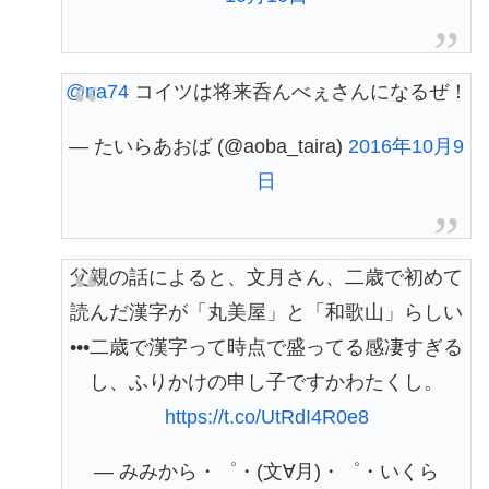
@na74
コイツは将来呑んべぇさんになるぜ！
— たいらあおば (@aoba_taira)
2016年10月9
日
父親の話によると、文月さん、二歳で初めて
読んだ漢字が「丸美屋」と「和歌山」らしい
•••二歳で漢字って時点で盛ってる感凄すぎる
し、ふりかけの申し子ですかわたくし。
https://t.co/UtRdI4R0e8
— みみから・゜・(文∀月)・゜・いくら