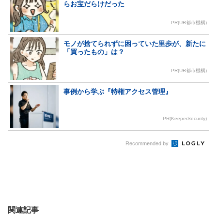
らお宝だらけだった
PR(UR都市機構)
モノが捨てられずに困っていた里歩が、新たに
「買ったもの」は？
PR(UR都市機構)
事例から学ぶ『特権アクセス管理』
PR(KeeperSecurity)
Recommended by
関連記事