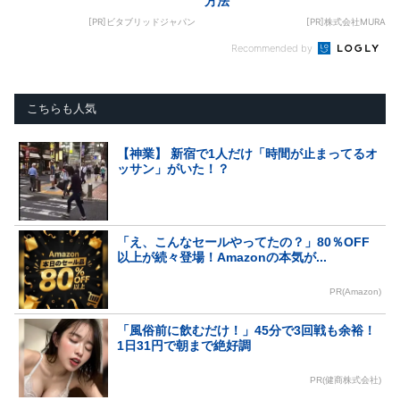
方法
[PR]ビタブリッドジャパン
[PR]株式会社MURA
Recommended by
こちらも人気
【神業】 新宿で1人だけ「時間が止まってるオ
ッサン」がいた！？
「え、こんなセールやってたの？」80％OFF
以上が続々登場！Amazonの本気が...
PR(Amazon)
「風俗前に飲むだけ！」45分で3回戦も余裕！
1日31円で朝まで絶好調
PR(健商株式会社)