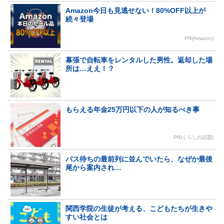
Amazon今日も見逃せない！80%OFF以上が
続々登場
PR(Amazon)
幕張で自転車をレンタルした男性。返却した場
所は…ええ！？
もらえる年金25万円以下の人が知るべき事
PR(くらしの話題)
バス待ちの最前列に並んでいたら、なぜか最後
尾から案内され…
関西学院の生徒が考える、こどもたちが生きや
すい社会とは