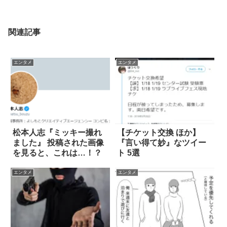
関連記事
エンタメ
エンタメ
松本人志『ミッキー撮れ
【チケット交換 ほか】
ました』 投稿された画像
『言い得て妙』なツイー
を見ると、これは…！？
ト 5選
エンタメ
エンタメ