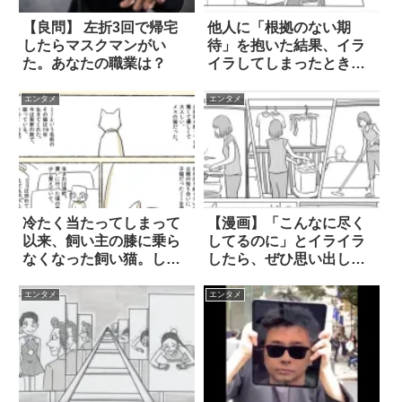
【良問】 左折3回で帰宅
他人に「根拠のない期
したらマスクマンがい
待」を抱いた結果、イラ
た。あなたの職業は？
イラしてしまったとき
は… 4枚
エンタメ
エンタメ
冷たく当たってしまって
【漫画】「こんなに尽く
以来、飼い主の膝に乗ら
してるのに」とイライラ
なくなった飼い猫。しか
したら、ぜひ思い出して
し… 4枚
ほしいこと 4枚
エンタメ
エンタメ