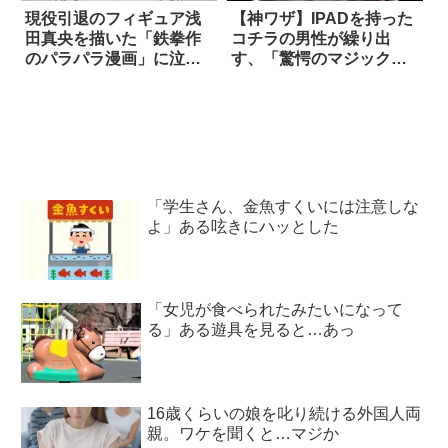
現役引退のフィギュア浅
【神ワザ】IPADを持った
田真央を描いた「鉄拳作
コチラの男性が繰り出
のパラパラ漫画」に泣い
す、「驚愕のマジック」
てしまう
をご覧あれ！
「学生さん、金魚すくいには注意しな
よ」ある呟きにハッとした
「女児が食べられたみたいになって
る」ある遊具を見ると…あっ
16歳くらいの娘を叱り続ける外国人両
親。ワケを聞くと…マジか