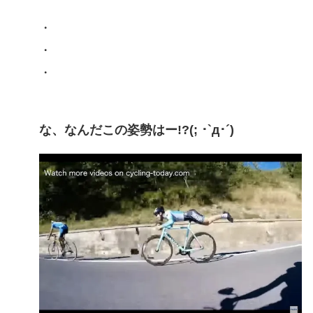
・
・
・
な、なんだこの姿勢はー!?(; ･`д･´)