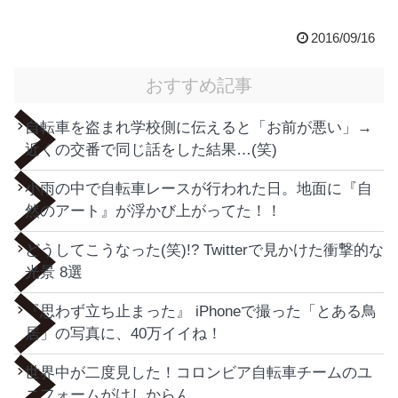
2016/09/16
おすすめ記事
自転車を盗まれ学校側に伝えると「お前が悪い」→
近くの交番で同じ話をした結果…(笑)
小雨の中で自転車レースが行われた日。地面に『自
然のアート』が浮かび上がってた！！
どうしてこうなった(笑)!? Twitterで見かけた衝撃的な
光景 8選
『思わず立ち止まった』 iPhoneで撮った「とある鳥
居」の写真に、40万イイね！
世界中が二度見した！コロンビア自転車チームのユ
ニフォームがけしからん