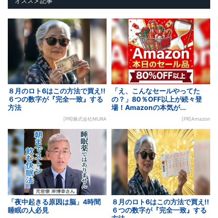
オススメ記事
８月のロト6はこの方法で買え!!
「え、こんなセールやってた
６つの数字が『完全一致』する
の？」80％OFF以上が続々登
方法
場！Amazonの本気が...
[PR]株式会社MURA
[PR]Amazon
「夜中起きる原因は脳」4時間
８月のロト6はこの方法で買え!!
睡眠の人必見
６つの数字が『完全一致』する