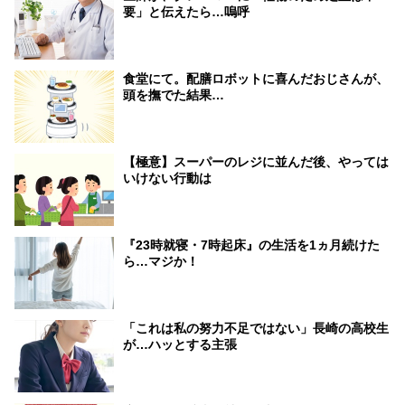
要」と伝えたら…嗚呼
食堂にて。配膳ロボットに喜んだおじさんが、
頭を撫でた結果…
【極意】スーパーのレジに並んだ後、やっては
いけない行動は
『23時就寝・7時起床』の生活を1ヵ月続けた
ら…マジか！
「これは私の努力不足ではない」長崎の高校生
が…ハッとする主張