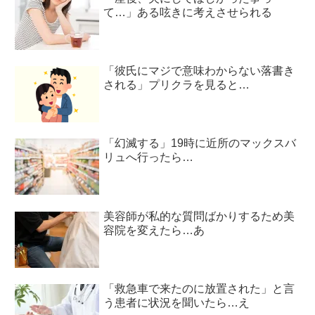
て…」ある呟きに考えさせられる
「彼氏にマジで意味わからない落書き
される」プリクラを見ると…
「幻滅する」19時に近所のマックスバ
リュへ行ったら…
美容師が私的な質問ばかりするため美
容院を変えたら…あ
「救急車で来たのに放置された」と言
う患者に状況を聞いたら…え