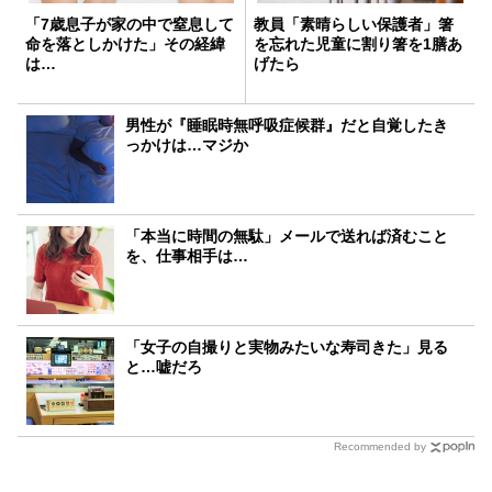
「7歳息子が家の中で窒息して
教員「素晴らしい保護者」箸
命を落としかけた」その経緯
を忘れた児童に割り箸を1膳あ
は…
げたら
男性が『睡眠時無呼吸症候群』だと自覚したき
っかけは…マジか
「本当に時間の無駄」メールで送れば済むこと
を、仕事相手は…
「女子の自撮りと実物みたいな寿司きた」見る
と…嘘だろ
Recommended by