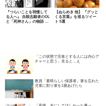
『つらいことを我慢して
【ぬらめき 他】 『グッと
る人へ』 自殺志願者のOL
くる言葉』を巡るツイー
と「死神さん」の物語 4
ト 5選
枚
「この状態で完食とする人には内心ア
チャーと思う」見ると…え
教員「素晴らしい保護者」箸を忘れた
児童に割り箸を1膳あげたら
「産後、夫にしてほしかった事っ