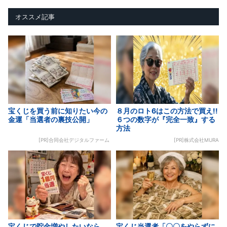
オススメ記事
宝くじを買う前に知りたい今の
８月のロト6はこの方法で買え!!
金運「当選者の裏技公開」
６つの数字が『完全一致』する
方法
[PR]合同会社デジタルファーム
[PR]株式会社MURA
宝くじで貯金増やしたいなら
宝くじ当選者「〇〇をやらずに