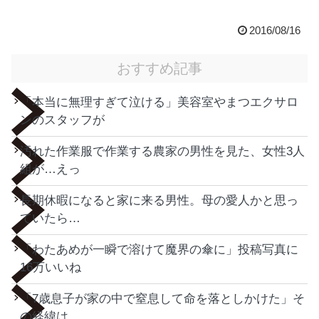
2016/08/16
おすすめ記事
「本当に無理すぎて泣ける」美容室やまつエクサロ
ンのスタッフが
汚れた作業服で作業する農家の男性を見た、女性3人
組が…えっ
長期休暇になると家に来る男性。母の愛人かと思っ
ていたら…
「わたあめが一瞬で溶けて魔界の傘に」投稿写真に
16万いいね
「7歳息子が家の中で窒息して命を落としかけた」そ
の経緯は…