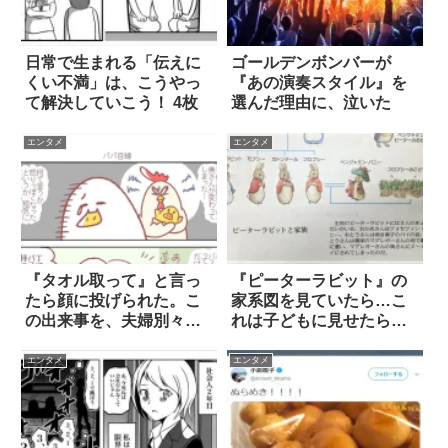
日常で生まれる「伝えに
ゴールデンボンバーが
くい不満」は、こうやっ
『あの演奏スタイル』を
て解決していこう！ 4枚
選んだ理由に、泣いた
エンタメ
エンタメ
『タオル取って』と言っ
『ピーターラビット』の
たら顔に投げられた。こ
家系図を見ていたら…こ
の出来事を、夫婦別々の
れは子どもに見せたらア
視点で見ると？
カンやつ(笑)
エンタメ
エンタメ