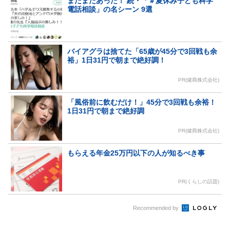
まだまだあった！ 続・「＃夏休み子ども科学
電話相談」の名シーン 9選
バイアグラは捨てた「65歳が45分で3回戦も余
裕」1日31円で朝まで絶好調！
PR(健商株式会社)
「風俗前に飲むだけ！」45分で3回戦も余裕！
1日31円で朝まで絶好調
PR(健商株式会社)
もらえる年金25万円以下の人が知るべき事
PR(くらしの話題)
Recommended by