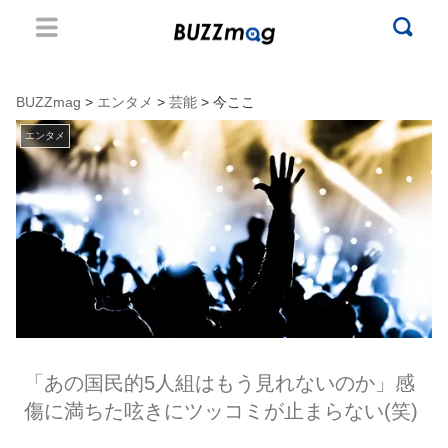
BUZZmag
>
エンタメ
>
芸能
> 今ここ
エンタメ
「あの国民的5人組はもう見れないのか」感
傷に満ちた呟きにツッコミが止まらない(笑)