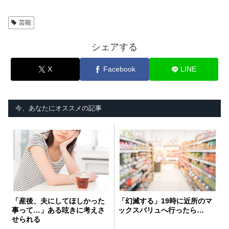
芸能
シェアする
X
Facebook
LINE
今、あなたにオススメの記事
「産後、夫にしてほしかった
「幻滅する」19時に近所のマ
事って…」ある呟きに考えさ
ックスバリュへ行ったら…
せられる