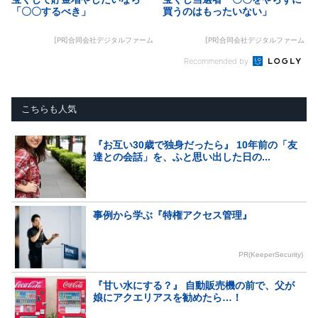
「〇〇するべき」
買うのはもったいない」
[PR]合同会社デジタルファーム
[PR]合同会社デジタルファーム
Recommended by
こちらも人気
『お互い30歳で独身だったら』 10年前の「友
達との会話」を、ふと思い出した日の...
事例から学ぶ『特権アクセス管理』
PR(KeeperSecurity)
『甘い水にする？』 自動販売機の前で、父が
娘にアクエリアスを勧めたら…！