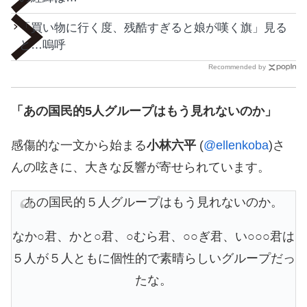
「買い物に行く度、残酷すぎると娘が嘆く旗」見る
と…嗚呼
Recommended by
「あの国民的5人グループはもう見れないのか」
感傷的な一文から始まる
小林六平
(
@ellenkoba
)さ
んの呟きに、大きな反響が寄せられています。
あの国民的５人グループはもう見れないのか。
なか○君、かと○君、○むら君、○○ぎ君、い○○○君は
５人が５人ともに個性的で素晴らしいグループだっ
たな。