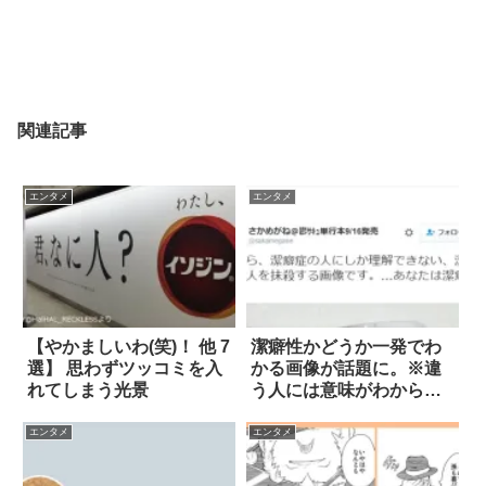
関連記事
エンタメ
エンタメ
【やかましいわ(笑)！ 他 7
潔癖性かどうか一発でわ
選】 思わずツッコミを入
かる画像が話題に。※違
れてしまう光景
う人には意味がわからな
い
エンタメ
エンタメ