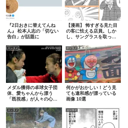
『2日おきに替えてんね
【漫画】 怖すぎる見た目
ん』 松本人志の「切ない
の客に怯える店員。しか
告白」が話題に
し、サングラスを取った
ら！？ 4枚
エンタメ
エンタメ
メダル獲得の卓球女子団
何かがおかしい！どう見
体、愛ちゃんから漂う
ても違和感が漂っている
「既視感」が人々の心を
画像 10選
震わせていた
エンタメ
エンタメ