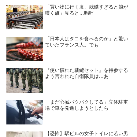
「買い物に行く度、残酷すぎると娘が
嘆く旗」見ると…嗚呼
「日本人はタコを食べるのか」と驚い
ていたフランス人。でも
『使い慣れた裁縫セット』を持参する
よう言われた自衛隊員は…あ
「まだ心臓バクバクしてる」立体駐車
場で車を発進しようとしたら
【恐怖】駅ビルの女子トイレに若い男