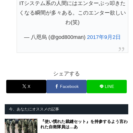
ITシステム系の人間にはエンターぶっ叩きた
くなる瞬間が多々ある。このエンター欲しい
わ(笑)
— 八咫烏 (@god800man)
2017年9月2日
シェアする
X
Facebook
LINE
今、あなたにオススメの記事
『使い慣れた裁縫セット』を持参するよう言わ
れた自衛隊員は…あ