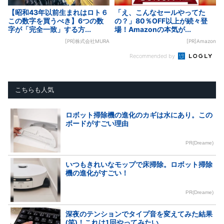
【昭和43年以前生まれはロト６
「え、こんなセールやってた
この数字を買うべき】6つの数
の？」80％OFF以上が続々登
字が「完全一致」する方...
場！Amazonの本気が...
[PR]株式会社MURA
[PR]Amazon
Recommended by
こちらも人気
ロボット掃除機の進化のカギは水にあり。この
ボードがすごい理由
PR(Dreame)
いつもきれいなモップで床掃除。ロボット掃除
機の進化がすごい！
PR(Dreame)
深夜のテンションでタイプ音を変えてみた結果
(笑)！これは1回やってみたい