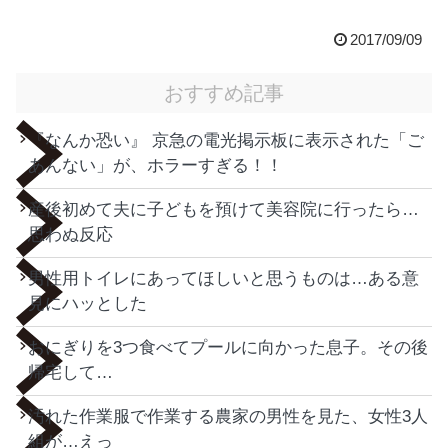
2017/09/09
おすすめ記事
『なんか恐い』 京急の電光掲示板に表示された「ご
あんない」が、ホラーすぎる！！
産後初めて夫に子どもを預けて美容院に行ったら…
思わぬ反応
男性用トイレにあってほしいと思うものは…ある意
見にハッとした
おにぎりを3つ食べてプールに向かった息子。その後
帰宅して…
汚れた作業服で作業する農家の男性を見た、女性3人
組が…えっ