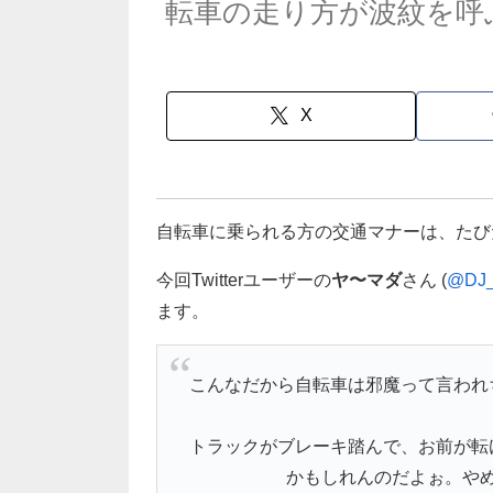
転車の走り方が波紋を呼
X
自転車に乗られる方の交通マナーは、たび
今回Twitterユーザーの
ヤ〜マダ
さん (
@DJ
ます。
こんなだから自転車は邪魔って言われ
トラックがブレーキ踏んで、お前が転
かもしれんのだよぉ。や