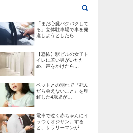
「まだ心臓バクバクして
る」立体駐車場で車を発
進しようとしたら
【恐怖】駅ビルの女子ト
イレに若い男がいたた
め、声をかけたら…
ペットとの別れで『死ん
だら会えないこと』を理
解した4歳児が…
電車で泣く赤ちゃんにイ
ラつくオジサン。する
と、サラリーマンが