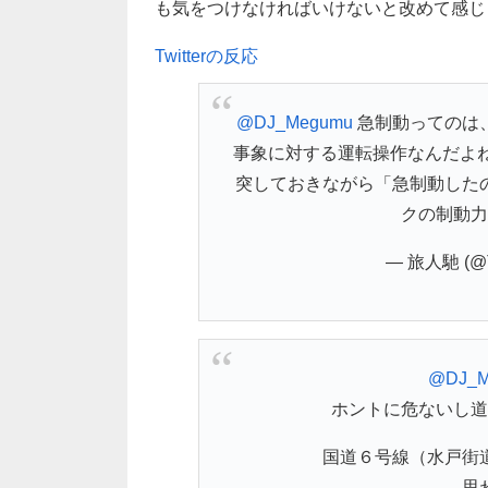
も気をつけなければいけないと改めて感じ
Twitterの反応
@DJ_Megumu
急制動ってのは
事象に対する運転操作なんだよ
突しておきながら「急制動した
クの制動力
— 旅人馳 (@Ta
@DJ_M
ホントに危ないし道
国道６号線（水戸街
思