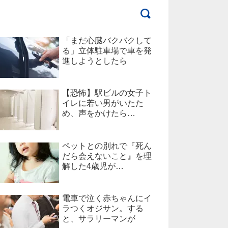
「まだ心臓バクバクして
る」立体駐車場で車を発
進しようとしたら
【恐怖】駅ビルの女子ト
イレに若い男がいたた
め、声をかけたら…
ペットとの別れで『死ん
だら会えないこと』を理
解した4歳児が…
電車で泣く赤ちゃんにイ
ラつくオジサン。する
と、サラリーマンが