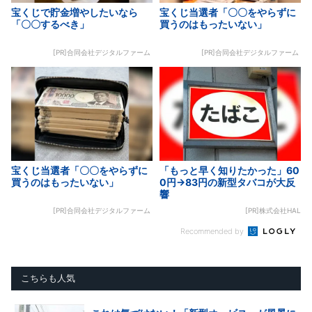
宝くじで貯金増やしたいなら
宝くじ当選者「〇〇をやらずに
「〇〇するべき」
買うのはもったいない」
[PR]合同会社デジタルファーム
[PR]合同会社デジタルファーム
宝くじ当選者「〇〇をやらずに
「もっと早く知りたかった」60
買うのはもったいない」
0円→83円の新型タバコが大反
響
[PR]合同会社デジタルファーム
[PR]株式会社HAL
Recommended by
こちらも人気