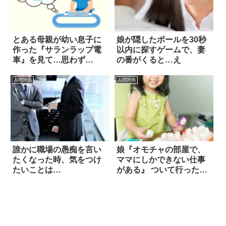
とある母親が幼い息子に
娘が隠したボールを30秒
作った『サランラップ電
以内に探すゲームで、妻
車』を見て…思わず
の番がくると…え
涙！！
人間関係
人間関係
誰かに職場の愚痴を言い
娘『オモチャの部屋で、
たくなった時、気をつけ
ママにしかできない仕事
たいことは…
がある』 ついて行ったら
地獄を見た！