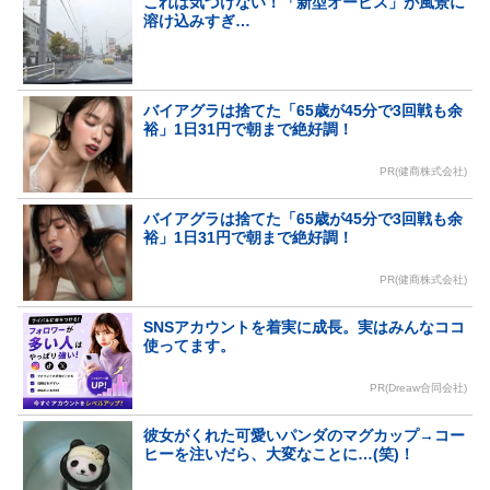
これは気づけない！「新型オービス」が風景に
溶け込みすぎ…
バイアグラは捨てた「65歳が45分で3回戦も余
裕」1日31円で朝まで絶好調！
PR(健商株式会社)
バイアグラは捨てた「65歳が45分で3回戦も余
裕」1日31円で朝まで絶好調！
PR(健商株式会社)
SNSアカウントを着実に成長。実はみんなココ
使ってます。
PR(Dreaw合同会社)
彼女がくれた可愛いパンダのマグカップ→コー
ヒーを注いだら、大変なことに…(笑)！