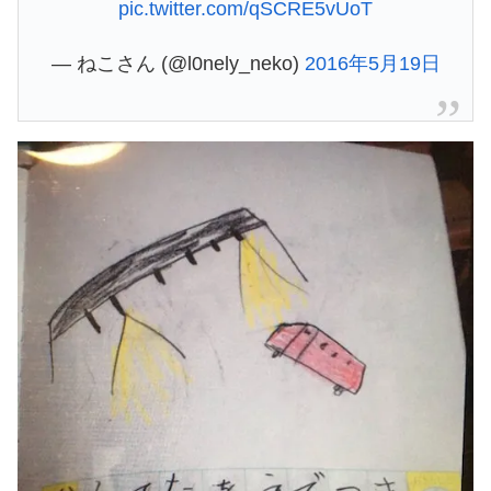
pic.twitter.com/qSCRE5vUoT
— ねこさん (@l0nely_neko)
2016年5月19日