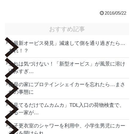
2016/05/22
おすすめ記事
「最新オービス発見」減速して側を通り過ぎたら…
あれ！？
これは気づけない！「新型オービス」が風景に溶け
込みすぎ…
祖母の家にプロテインシェイカーを忘れたら…まさ
かの事態に
「見てるだけでムカムカ」TDL入口の荷物検査で、
ある一家が…
女子更衣室のシャワーを利用中、小学生男児にカー
テンを開けられ