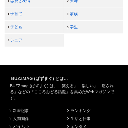
恋愛と友情
夫婦
子育て
家族
子ども
学生
シニア
BUZZMAG (ばずまぐ) とは…
BUZZmag (ばずまぐ) は、「笑える」「楽しい」「癒され
る」などの『こころおどる話題』を集めたWebマガジンで
す。
新着記事
ランキング
人間関係
生活と仕事
どうぶつ
エンタメ