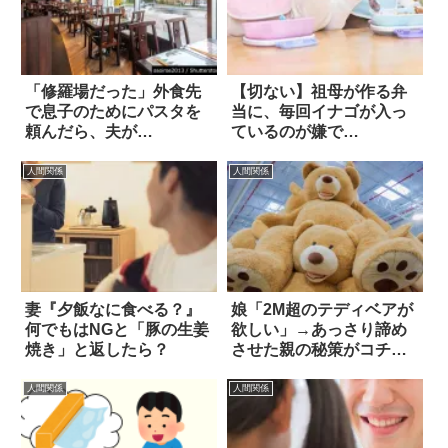
「修羅場だった」外食先
【切ない】祖母が作る弁
で息子のためにパスタを
当に、毎回イナゴが入っ
頼んだら、夫が…
ているのが嫌で…
人間関係
人間関係
妻『夕飯なに食べる？』
娘「2M超のテディベアが
何でもはNGと「豚の生姜
欲しい」→あっさり諦め
焼き」と返したら？
させた親の秘策がコチラ
(笑)
人間関係
人間関係