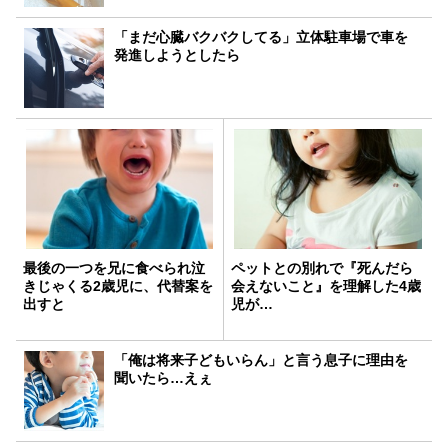
「まだ心臓バクバクしてる」立体駐車場で車を
発進しようとしたら
最後の一つを兄に食べられ泣
ペットとの別れで『死んだら
きじゃくる2歳児に、代替案を
会えないこと』を理解した4歳
出すと
児が…
「俺は将来子どもいらん」と言う息子に理由を
聞いたら…えぇ